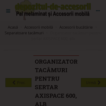
Acasă
>
Accesorii mobilă
>
Accesorii bucătărie
>
Separatoare tacâmuri
>
Organizator tacâmuri pentru
sertar AXISPACE 600, alb
ORGANIZATOR
TACÂMURI
PENTRU
Prec.
Urmă.
SERTAR
AXISPACE 600,
ALB