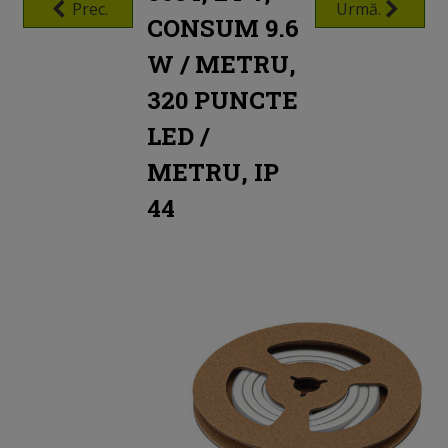
Prec.
Urmă.
CONSUM 9.6
W / METRU,
320 PUNCTE
LED /
METRU, IP
44