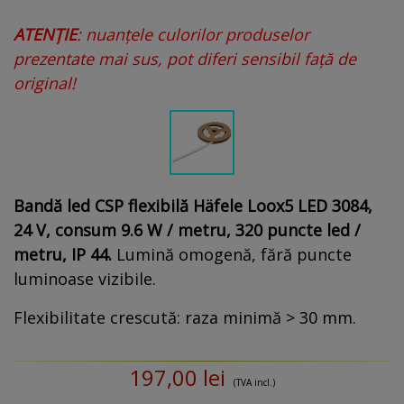
ATENȚIE
: nuanțele culorilor produselor
prezentate mai sus, pot diferi sensibil față de
original!
Bandă led CSP flexibilă Häfele Loox5 LED 3084,
24 V, consum 9.6 W / metru, 320 puncte led /
metru, IP 44
.
Lumină omogenă, fără puncte
luminoase vizibile.
Flexibilitate crescută: raza minimă > 30 mm.
197,00 lei
(TVA incl.)