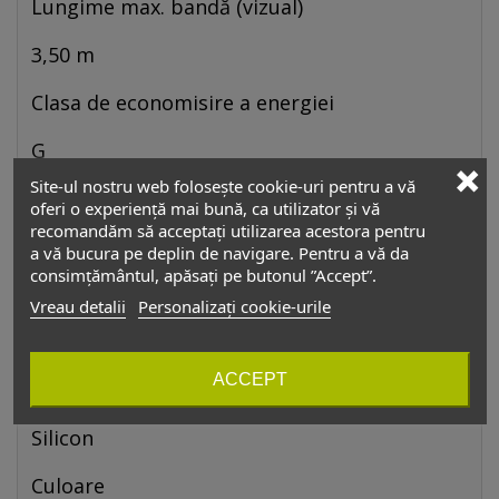
Lungime max. bandă (vizual)
3,50 m
Clasa de economisire a energiei
G
Site-ul nostru web folosește cookie-uri pentru a vă
Cu intensitate luminoasă reglabilă / dimabil
oferi o experiență mai bună, ca utilizator și vă
recomandăm să acceptați utilizarea acestora pentru
da
a vă bucura pe deplin de navigare. Pentru a vă da
consimțământul, apăsați pe butonul ”Accept”.
Domeniul de utilizare
Vreau detalii
Personalizați cookie-urile
Corpuri vitrine, Spații de depozitare
ACCEPT
Material
Silicon
Culoare