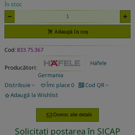
În stoc
Adaugă în coș
Cod:
833.75.367
Häfele
Producători:
Germania
Distribuie
Îmi place
0
Cod QR
Adaugă la Wishlist
Doresc alte detalii
Solicitați postarea în SICAP