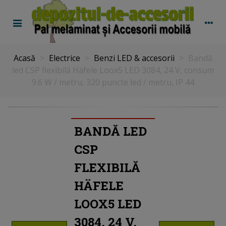
Acasă
>
Electrice
>
Benzi LED & accesorii
>
Bandă
led CSP flexibilă Häfele Loox5 LED 3084, 24 V, consum
9.6 W / metru, 320 puncte led / metru, IP 44
BANDĂ LED
CSP
FLEXIBILĂ
HÄFELE
LOOX5 LED
3084, 24 V,