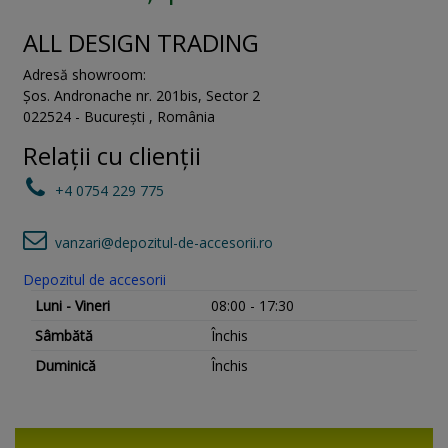
ALL DESIGN TRADING
Adresă showroom:
Șos. Andronache nr. 201bis
,
Sector 2
022524
-
București
,
România
Relații cu clienții
+4 0754 229 775
vanzari@depozitul-de-accesorii.ro
Depozitul de accesorii
Luni - Vineri
08:00 - 17:30
Sâmbătă
Închis
Duminică
Închis