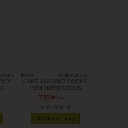
25-XL-43-1
ID#: 694
Vedeți rapid
Ref: ABS-32625-XL-22-1
MM X
CANT ABS ROȘU 22MM X
OS
1MM SUPER LUCIOS
7,50 lei
(TVA incl.)
Adaugă în coș