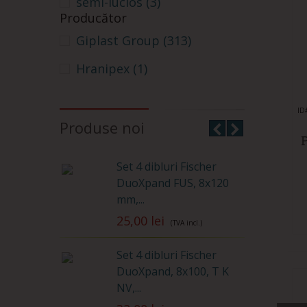
semi-lucios
(3)
Producător
semi-mat
(15)
Giplast Group
(313)
super lucios
(32)
Hranipex
(1)
ID
Produse noi
Fischer
Set 4 dibluri Fischer
S
x120, T K
DuoXpand FUS, 8x120
mm,...
N
25,00 lei
4
incl.)
(TVA incl.)
Fischer
Set 4 dibluri Fischer
S
65mm cu...
DuoXpand, 8x100, T K
NV,...
2
incl.)