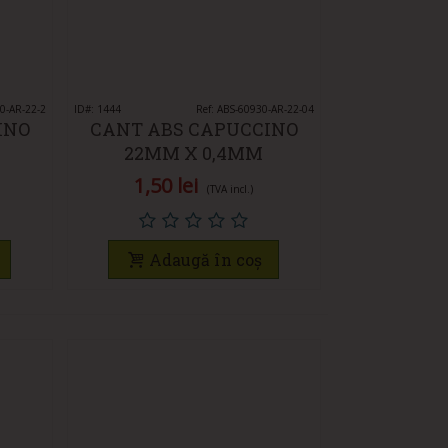
30-AR-22-2
ID#: 1444
Vedeți rapid
Ref: ABS-60930-AR-22-04
INO
CANT ABS CAPUCCINO
22MM X 0,4MM
1,50 lei
(TVA incl.)
Adaugă în coș