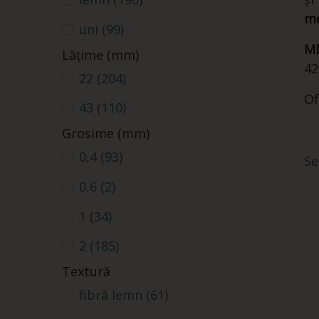
me
uni
(99)
M
Lățime (mm)
4
22
(204)
Of
43
(110)
Grosime (mm)
0,4
(93)
Se
0,6
(2)
1
(34)
2
(185)
Textură
fibră lemn
(61)