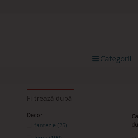
Categorii
Filtrează după
Decor
Ca
du
fantezie
(25)
și
lemn
(190)