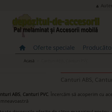
Auten
Oferte speciale
Producăto
Acasă
>
Canturi ABS, Canturi PVC
Canturi ABS, Cantu
nturi ABS
,
Canturi PVC
. Încercăm să acoperim cu ace
mneavoastră
 toate decorurile oferite de către magazinul nostru. 