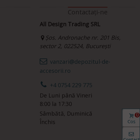
Contactați-ne
All Design Trading SRL
Șos. Andronache nr. 201 Bis,
sector 2, 022524, București
vanzari@depozitul-de-
accesorii.ro
+4 0754 229 775
De Luni până Vineri
8:00 la 17:30
Sâmbătă, Duminică
0
Închis
Coș
Contact