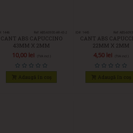
#: 1446
Vedeți rapid
Ref: ABS-60930-AR-43-2
ID#: 1445
Vedeți rapid
Ref: ABS-609
CANT ABS CAPUCCINO
CANT ABS CAPUCC
43MM X 2MM
22MM X 2MM
10,00 lei
4,50 lei
(TVA incl.)
(TVA incl.)
Adaugă în coș
Adaugă în coș