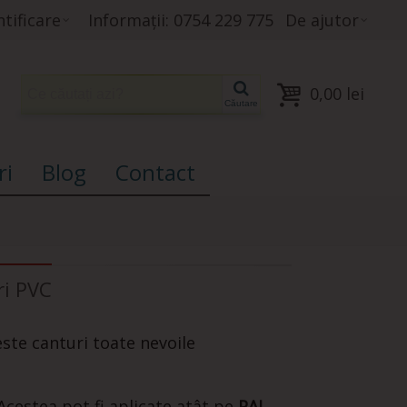
tificare
Informații: 0754 229 775
De ajutor
0,00 lei
Căutare
ri
Blog
Contact
ri PVC
ste canturi toate nevoile
Acestea pot fi aplicate atât pe
PAL