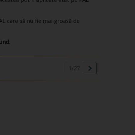
L care să nu fie mai groasă de
und
.
Urmă.
1/27