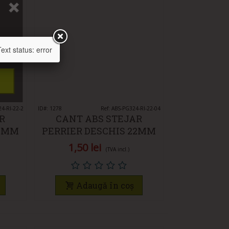
xt status: error
24-RI-22-2
ID#: 1278
Vedeți rapid
Ref: ABS-PG324-RI-22-04
R
CANT ABS STEJAR
22MM
PERRIER DESCHIS 22MM
X 0.4MM
1,50 lei
(TVA incl.)
Adaugă în coș