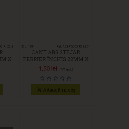
05-RI-22-2
ID#: 1281
Vedeți rapid
Ref: ABS-PG305-RI-22-04
R
CANT ABS STEJAR
MM X
PERRIER ÎNCHIS 22MM X
0.4MM
1,50 lei
(TVA incl.)
Adaugă în coș