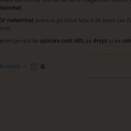
laminat
,
DF melaminat
precum pe orice latură de lemn sau PA
2mm.
erim servicii de
aplicare cant ABS
pe
drept
și pe
rot
lectează