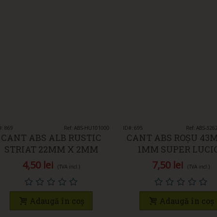
#: 869
Vedeți rapid
Ref: ABS-HU101000
ID#: 695
Vedeți rapid
Ref: ABS-326
CANT ABS ALB RUSTIC
CANT ABS ROȘU 43
STRIAT 22MM X 2MM
1MM SUPER LUCI
4,50 lei
7,50 lei
(TVA incl.)
(TVA incl.)
Adaugă în coș
Adaugă în coș