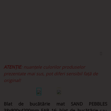
ATENȚIE
: nuanțele culorilor produselor
prezentate mai sus, pot diferi sensibil față de
original!
Blat de bucătărie mat
SAND
PEBBLES
38x800x4200mm
FAB 16
:
blat de bucătărie
sau