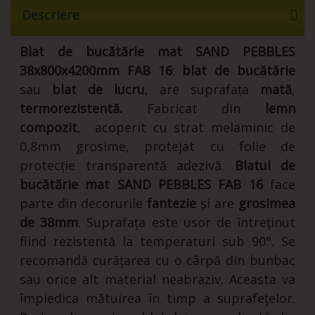
Descriere
Blat de bucătărie
mat
SAND
PEBBLES
38x800x4200mm
FAB 16
:
blat de bucătărie
sau
blat de lucru
, are suprafața
mată
,
termorezistentă.
Fabricat din
lemn
compozit
, acoperit cu strat melaminic de
0,8mm grosime, protejat cu folie de
protecție transparentă adezivă.
Blatul de
bucătărie
mat
SAND
PEBBLES
FAB 16
face
parte din decorurile
fantezie
și are
grosimea
de 38mm
. Suprafața este usor de întreținut
fiind rezistentă la temperaturi sub 90°. Se
recomandă curățarea cu o cârpă din bunbac
sau orice alt material neabraziv. Aceasta va
împiedica mătuirea în timp a suprafețelor.