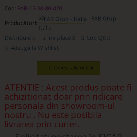
Cod:
FAB-15-38-80-420
FAB Grup -
Producători:
Italia
Distribuie
Îmi place
0
Cod QR
Adaugă la Wishlist
Doresc alte detalii
ATENTIE : Acest produs poate fi
achizitionat doar prin ridicare
personala din showroom-ul
nostru . Nu este posibila
livrarea prin curier.
Solicitați postarea în SICAP