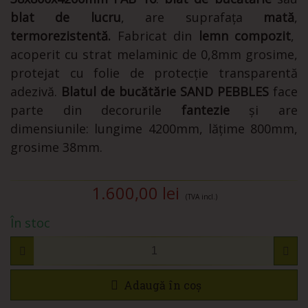
blat de lucru
, are suprafața
mată
,
termorezistentă.
Fabricat din
lemn compozit
,
acoperit cu strat melaminic de 0,8mm grosime,
protejat cu folie de protecție transparentă
adezivă.
Blatul de bucătărie
SAND
PEBBLES
face
parte din decorurile
fantezie
și are
dimensiunile: lungime 4200mm, lățime 800mm,
grosime 38mm.
1.600,00 lei
(TVA incl.)
În stoc
Adaugă în coș