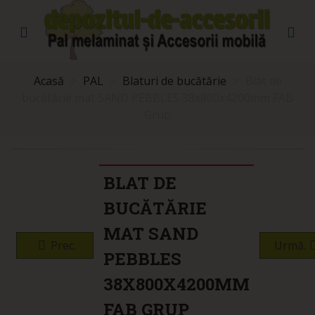
Acasă
>
PAL
>
Blaturi de bucătărie
>
Blat de
bucătărie mat SAND PEBBLES 38x800x4200mm FAB
Grup
BLAT DE
BUCĂTĂRIE
MAT SAND
Prec.
Urmă.
PEBBLES
38X800X4200MM
FAB GRUP