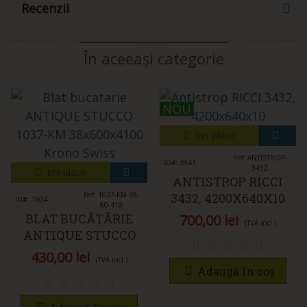
Recenzii
În aceeași categorie
NOU
NOU
Îmi place
Ref: ANTISTROP-
ID#: 3941
3432
Îmi place
ANTISTROP RICCI
Ref: 1037-KM-38-
3432, 4200X640X10
ID#: 1904
60-410
BLAT BUCĂTĂRIE
700,00 lei
(TVA incl.)
ANTIQUE STUCCO
1037-KM
430,00 lei
(TVA incl.)
38X600X4100 KRONO
Adaugă în coș
SWISS