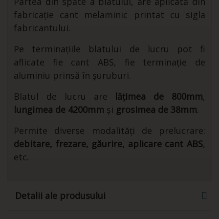
Partea din spate a blatului, are aplicată din
fabricație cant melaminic printat cu sigla
fabricantului.
Pe terminațiile blatului de lucru pot fi
aflicate fie cant ABS, fie terminație de
aluminiu prinsă în șuruburi.
Blatul de lucru are
lățimea de 800mm
,
lungimea de 4200mm
și
grosimea de 38mm
.
Permite diverse modalități de prelucrare:
debitare, frezare, găurire, aplicare cant ABS
,
etc.
Detalii ale produsului