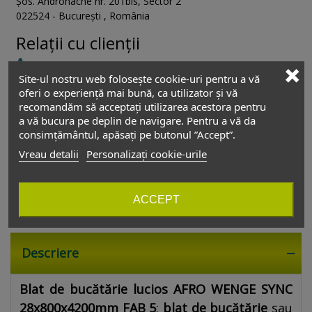
Șos. Andronache nr. 201bis
,
Sector 2
022524
-
București
,
România
Relații cu clienții
+4 0754 229 775
Site-ul nostru web folosește cookie-uri pentru a vă
oferi o experiență mai bună, ca utilizator și vă
vanzari@depozitul-de-accesorii.ro
recomandăm să acceptați utilizarea acestora pentru
a vă bucura pe deplin de navigare. Pentru a vă da
Depozitul de accesorii
consimțământul, apăsați pe butonul ”Accept”.
Luni - Vineri
08:00 - 17:30
Vreau detalii
Personalizați cookie-urile
Sâmbătă
Închis
Duminică
Închis
ACCEPT
Descriere
Blat de bucătărie lucios AFRO WENGE SYNC
28x800x4200mm FAB 5
:
blat de bucătărie
sau