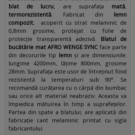
blat de lucru
, are suprafața
mată
,
termorezistentă.
Fabricat din
lemn
compozit
, acoperit cu strat melaminic de
0,8mm grosime, protejat cu folie de
protecție transparentă adezivă.
Blatul de
bucătărie mat
AFRO WENGE SYNC
face parte
din decorurile tip
lemn
și are dimensiunile:
lungime 4200mm, lățime 800mm, grosime
28mm. Suprafața este usor de întreținut fiind
rezistentă la temperaturi sub 90°. Se
recomandă curățarea cu o cârpă din bumbac
sau orice alt material neabraziv. Aceasta va
împiedica mătuirea în timp a suprafețelor.
Partea din spate a blatului, are aplicată din
fabricație cant melaminic printat cu sigla
fabricantului.