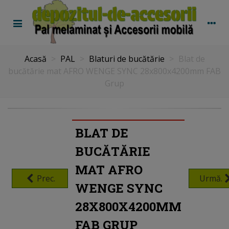
Acasă
>
PAL
>
Blaturi de bucătărie
>
Blat de
bucătărie mat AFRO WENGE SYNC 28x800x4200mm FAB
Grup
BLAT DE
BUCĂTĂRIE
MAT AFRO
Prec.
Urmă.
WENGE SYNC
28X800X4200MM
FAB GRUP