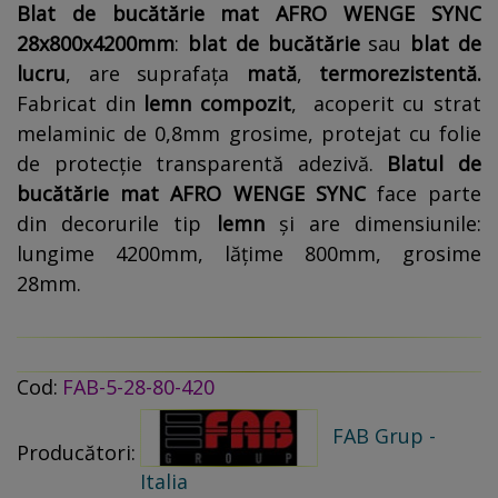
Blat de bucătărie mat AFRO WENGE SYNC
28x800x4200mm
:
blat de bucătărie
sau
blat de
lucru
, are suprafața
mată
,
termorezistentă.
Fabricat din
lemn compozit
, acoperit cu strat
melaminic de 0,8mm grosime, protejat cu folie
de protecție transparentă adezivă.
Blatul de
bucătărie mat
AFRO WENGE SYNC
face parte
din decorurile tip
lemn
și are dimensiunile:
lungime 4200mm, lățime 800mm, grosime
28mm.
Cod:
FAB-5-28-80-420
FAB Grup -
Producători:
Italia