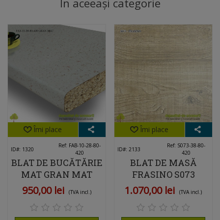
În aceeași categorie
Îmi place
Îmi place
Ref: FAB-10-28-80-
Ref: S073-38-80-
ID#: 1320
ID#: 2133
420
420
BLAT DE BUCĂTĂRIE
BLAT DE MASĂ
MAT GRAN MAT
FRASINO S073
28X800X4200MM
38X800X4200 RICCI
950,00 lei
1.070,00 lei
(TVA incl.)
(TVA incl.)
FAB GRUP
ITALIA