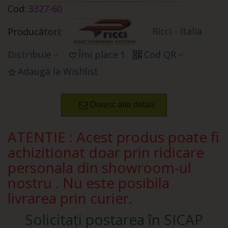
Cod:
3327-60
Ricci - Italia
Producători:
Distribuie
Îmi place
1
Cod QR
Adaugă la Wishlist
Doresc alte detalii
ATENTIE : Acest produs poate fi
achizitionat doar prin ridicare
personala din showroom-ul
nostru . Nu este posibila
livrarea prin curier.
Solicitați postarea în SICAP