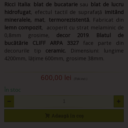
Ricci Italia
:
blat de bucatarie
sau
blat de lucru
hidrofugat
, efectul tactil de suprafață
imitând
mineralele, mat
,
termorezistentă.
Fabricat din
lemn compozit
, acoperit cu strat melaminic de
0,8mm grosime,
decor 2019
.
Blatul de
bucătărie
CLIFF ARPA 3327
face parte din
decorurile tip
ceramic.
Dimensiuni: lungime
4200mm, lățime 600mm, grosime 38mm.
600,00 lei
(TVA incl.)
În stoc
Adaugă în coș