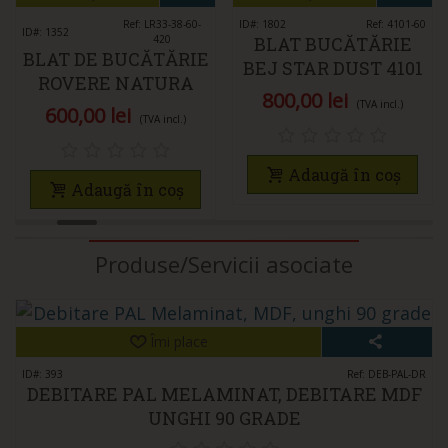
Ref: LR33-38-60-
ID#: 1802
Ref: 4101-60
ID#: 1352
420
BLAT BUCĂTĂRIE
BLAT DE BUCĂTĂRIE
BEJ STAR DUST 4101
ROVERE NATURA
38X600X4200 RICCI
800,00 lei
LR33 38X600X4200
(TVA incl.)
600,00 lei
ITALIA
(TVA incl.)
RICCI ITALIA
Adaugă în coș
Adaugă în coș
Produse/Servicii asociate
Îmi place
ID#: 393
Ref: DEB-PAL-DR
DEBITARE PAL MELAMINAT, DEBITARE MDF
UNGHI 90 GRADE