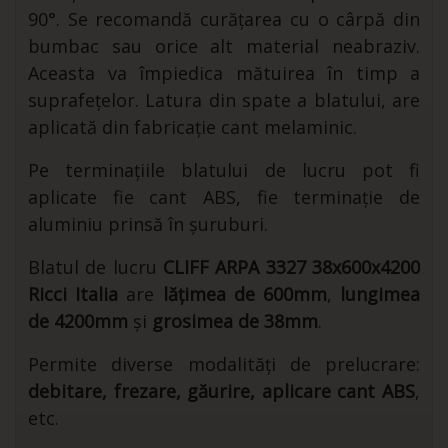
90°. Se recomandă curățarea cu o cârpă din
bumbac sau orice alt material neabraziv.
Aceasta va împiedica mătuirea în timp a
suprafețelor. Latura din spate a blatului, are
aplicată din fabricație cant melaminic.
Pe terminațiile blatului de lucru pot fi
aplicate fie cant ABS, fie terminație de
aluminiu prinsă în șuruburi.
Blatul de lucru
CLIFF ARPA 3327 38x600x4200
Ricci Italia
are
lățimea de 600mm
,
lungimea
de 4200mm
și
grosimea de 38mm
.
Permite diverse modalități de prelucrare:
debitare, frezare, găurire, aplicare cant ABS
,
etc.