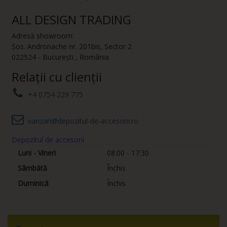
ALL DESIGN TRADING
Adresă showroom:
Șos. Andronache nr. 201bis
,
Sector 2
022524
-
București
,
România
Relații cu clienții
+4 0754 229 775
vanzari@depozitul-de-accesorii.ro
Depozitul de accesorii
Luni - Vineri
08:00 - 17:30
Sâmbătă
Închis
Duminică
Închis