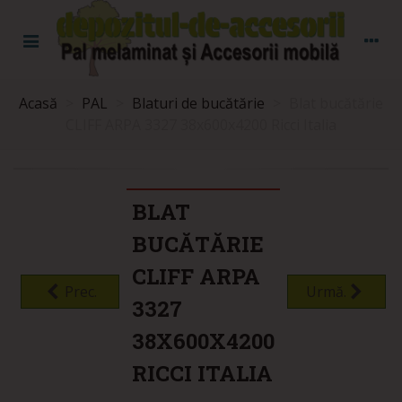
Acasă
>
PAL
>
Blaturi de bucătărie
>
Blat bucătărie
CLIFF ARPA 3327 38x600x4200 Ricci Italia
BLAT
BUCĂTĂRIE
CLIFF ARPA
Prec.
Urmă.
3327
38X600X4200
RICCI ITALIA