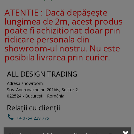
ATENTIE : Dacă depășește
lungimea de 2m, acest produs
poate fi achizitionat doar prin
ridicare personala din
showroom-ul nostru. Nu este
posibila livrarea prin curier.
ALL DESIGN TRADING
Adresă showroom:
Șos. Andronache nr. 201bis
,
Sector 2
022524
-
București
,
România
Relații cu clienții
+4 0754 229 775
vanzari@depozitul-de-accesorii.ro