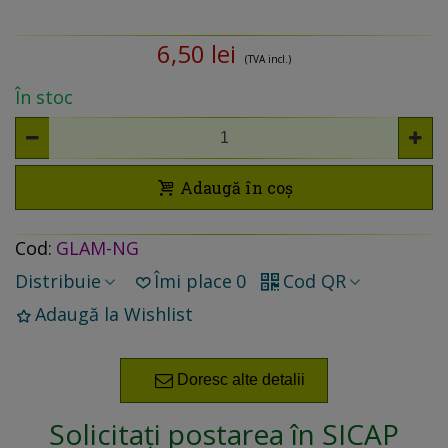
6,50 lei
(TVA incl.)
În stoc
Adaugă în coș
Cod:
GLAM-NG
Distribuie
Îmi place
0
Cod QR
Adaugă la Wishlist
Doresc alte detalii
Solicitați postarea în SICAP