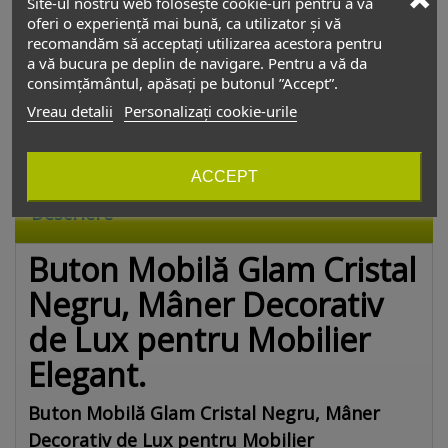
Site-ul nostru web folosește cookie-uri pentru a vă
oferi o experiență mai bună, ca utilizator și vă
Depozitul de accesorii
recomandăm să acceptați utilizarea acestora pentru
Luni - Vineri
08:00 - 17:30
a vă bucura pe deplin de navigare. Pentru a vă da
consimțământul, apăsați pe butonul ”Accept”.
Sâmbătă
Închis
Vreau detalii
Personalizați cookie-urile
Duminică
Închis
ACCEPT
Descriere
Buton Mobilă Glam Cristal
Negru, Mâner Decorativ
de Lux pentru Mobilier
Elegant.
Buton Mobilă Glam Cristal Negru, Mâner
Decorativ de Lux pentru Mobilier