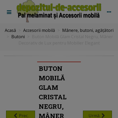
Acasă
>
Accesorii mobilă
>
Mânere, butoni, agățători
>
Butoni
>
Buton Mobilă Glam Cristal Negru, Mâner
Decorativ de Lux pentru Mobilier Elegant
BUTON
MOBILĂ
GLAM
CRISTAL
NEGRU,
MÂNER
Prec.
Urmă.