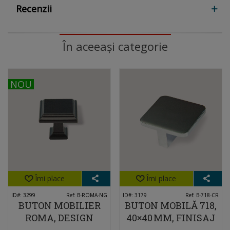
Recenzii
În aceeași categorie
NOU
NOU
Îmi place
Îmi place
ID#: 3299
Ref: B-ROMA-NG
ID#: 3179
Ref: B-718-CR
BUTON MOBILIER
BUTON MOBILĂ 718,
ROMA, DESIGN
40×40 MM, FINISAJ
CLASIC ȘI ELEGANT,
MODERN, CROM