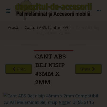
Acasă
>
Canturi ABS, Canturi PVC
>
Cant ABS Bej
nisip 43mm x 2mm
CANT ABS
BEJ NISIP
Prec.
Urmă.
43MM X
2MM