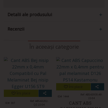
Detalii ale produsului
Recenzii
În aceeași categorie
Îmi place
Îmi place
Ref: ABS-60930-AR-
ID#: 1444
22-04
Ref: ABS-60202-
CANT ABS
ID#: 307
QZ-22-04