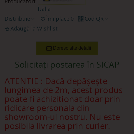
Producători:
Italia
Distribuie
Îmi place
0
Cod QR
Adaugă la Wishlist
Doresc alte detalii
Solicitați postarea în SICAP
ATENTIE : Dacă depășește
lungimea de 2m, acest produs
poate fi achizitionat doar prin
ridicare personala din
showroom-ul nostru. Nu este
posibila livrarea prin curier.