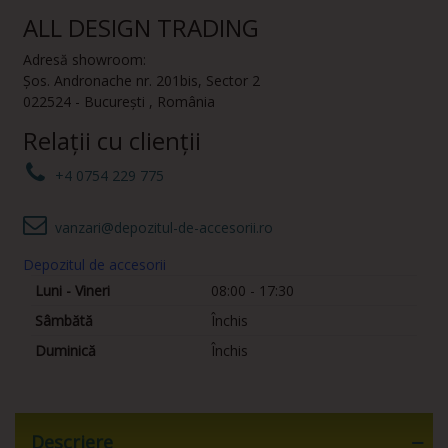
ALL DESIGN TRADING
Adresă showroom:
Șos. Andronache nr. 201bis
,
Sector 2
022524
-
București
,
România
Relații cu clienții
+4 0754 229 775
vanzari@depozitul-de-accesorii.ro
Depozitul de accesorii
Luni - Vineri
08:00 - 17:30
Sâmbătă
Închis
Duminică
Închis
Descriere