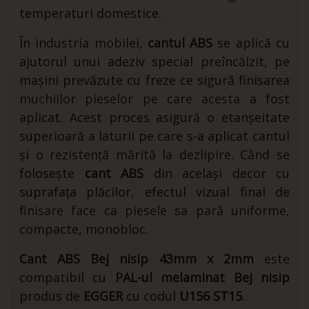
temperaturi domestice.
În industria mobilei,
cantul ABS
se aplică cu
ajutorul unui adeziv special preîncălzit, pe
mașini prevăzute cu freze ce sigură finisarea
muchiilor pieselor pe care acesta a fost
aplicat. Acest proces asigură o etanșeitate
superioară a laturii pe care s-a aplicat cantul
și o rezistență mărită la dezlipire. Când se
folosește
cant ABS
din același decor cu
suprafața plăcilor, efectul vizual final de
finisare face ca piesele sa pară uniforme,
compacte, monobloc.
Cant ABS Bej nisip 43mm x 2mm
este
compatibil cu
PAL-ul melaminat
Bej nisip
produs de
EGGER
cu codul
U156 ST15
.