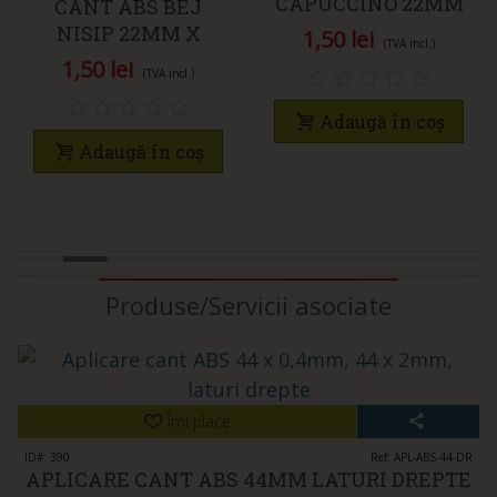
CAPUCCINO 22MM
CANT ABS BEJ
X 0,4MM
NISIP 22MM X
1,50 lei
(TVA incl.)
0,4MM
1,50 lei
(TVA incl.)
Adaugă în coș
Adaugă în coș
Produse/Servicii asociate
Îmi place
ID#: 390
Ref: APL-ABS-44-DR
APLICARE CANT ABS 44MM LATURI DREPTE