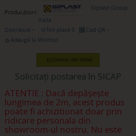
Giplast Group -
Producători:
Italia
Distribuie
Îmi place
0
Cod QR
Adaugă la Wishlist
Doresc alte detalii
Solicitați postarea în SICAP
ATENTIE : Dacă depășește
lungimea de 2m, acest produs
poate fi achizitionat doar prin
ridicare personala din
showroom-ul nostru. Nu este