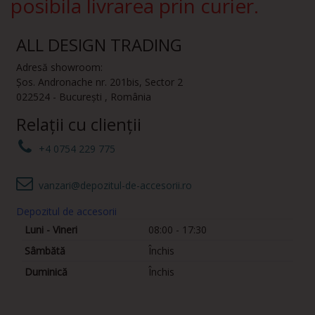
posibila livrarea prin curier.
ALL DESIGN TRADING
Adresă showroom:
Șos. Andronache nr. 201bis
,
Sector 2
022524
-
București
,
România
Relații cu clienții
+4 0754 229 775
vanzari@depozitul-de-accesorii.ro
Depozitul de accesorii
Luni - Vineri
08:00 - 17:30
Sâmbătă
Închis
Duminică
Închis