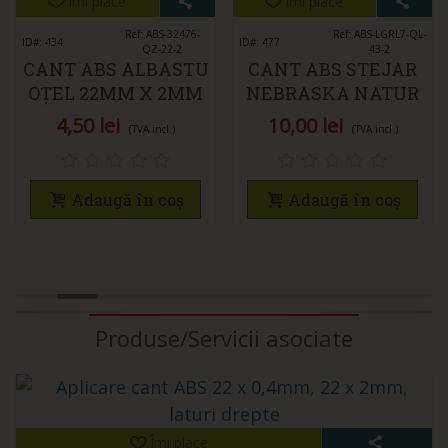
Îmi place
Îmi place
Ref: ABS-32476-
Ref: ABS-LGRL7-QL-
ID#: 434
ID#: 477
QZ-22-2
43-2
CANT ABS ALBASTU
CANT ABS STEJAR
OȚEL 22MM X 2MM
NEBRASKA NATUR
43MM X 2MM
4,50 lei
10,00 lei
(TVA incl.)
(TVA incl.)
Adaugă în coș
Adaugă în coș
Produse/Servicii asociate
Îmi place