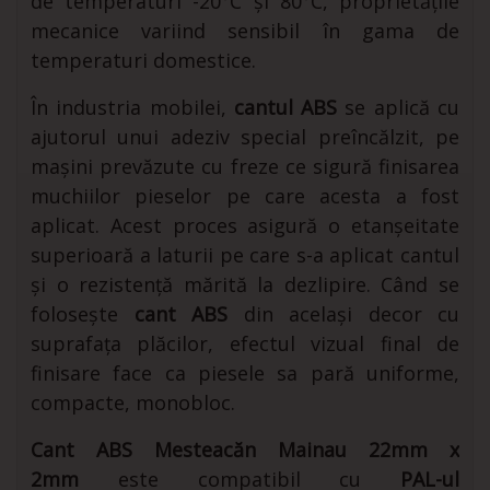
de temperaturi -20°C și 80°C, proprietățile
mecanice variind sensibil în gama de
temperaturi domestice.
În industria mobilei,
cantul ABS
se aplică cu
ajutorul unui adeziv special preîncălzit, pe
mașini prevăzute cu freze ce sigură finisarea
muchiilor pieselor pe care acesta a fost
aplicat. Acest proces asigură o etanșeitate
superioară a laturii pe care s-a aplicat cantul
și o rezistență mărită la dezlipire. Când se
folosește
cant ABS
din același decor cu
suprafața plăcilor, efectul vizual final de
finisare face ca piesele sa pară uniforme,
compacte, monobloc.
Cant ABS Mesteacăn Mainau 22mm x
2mm
este compatibil cu
PAL-ul