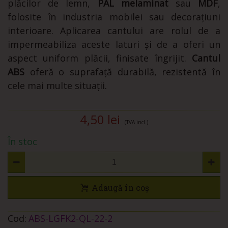
plăcilor de lemn,
PAL melaminat
sau
MDF
,
folosite în industria mobilei sau decorațiuni
interioare. Aplicarea cantului are rolul de a
impermeabiliza aceste laturi și de a oferi un
aspect uniform plăcii, finisate îngrijit.
Cantul
ABS
oferă o suprafață durabilă, rezistentă în
cele mai multe situații.
4,50 lei
(TVA incl.)
În stoc
Adaugă în coș
Cod:
ABS-LGFK2-QL-22-2