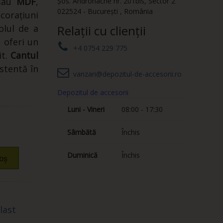
sau
MDF
,
Șos. Andronache nr. 201bis
,
Sector 2
022524
-
București
,
România
corațiuni
olul de a
Relații cu clienții
 oferi un
+4 0754 229 775
it.
Cantul
stentă în
vanzari@depozitul-de-accesorii.ro
Depozitul de accesorii
Luni - Vineri
08:00 - 17:30
Sâmbătă
Închis
Duminică
Închis
oș
last