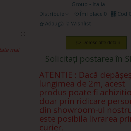
Group - Italia
Distribuie
Îmi place
0
Cod 
Adaugă la Wishlist
Doresc alte detalii
tate mai
Solicitați postarea în 
ATENTIE : Dacă depășe
lungimea de 2m, acest
produs poate fi achiziti
doar prin ridicare perso
din showroom-ul nostr
este posibila livrarea pri
curier.