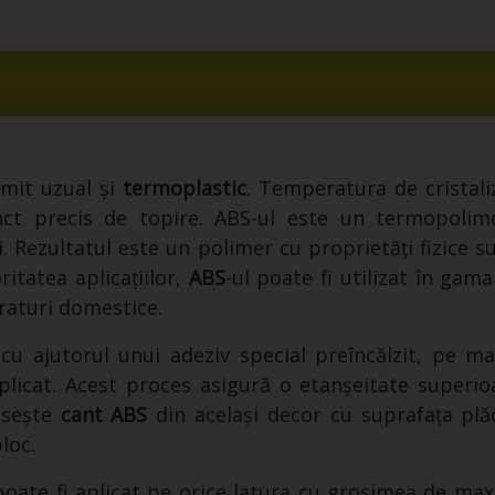
umit uzual și
termoplastic
. Temperatura de cristali
t precis de topire. ABS-ul este un termopolimer
i. Rezultatul este un polimer cu proprietăți fizice s
itatea aplicațiilor,
ABS
-ul poate fi utilizat în gam
raturi domestice.
cu ajutorul unui adeziv special preîncălzit, pe ma
licat. Acest proces asigură o etanșeitate superioa
losește
cant ABS
din același decor cu suprafața plăci
loc.
poate fi aplicat pe orice latura cu grosimea de ma