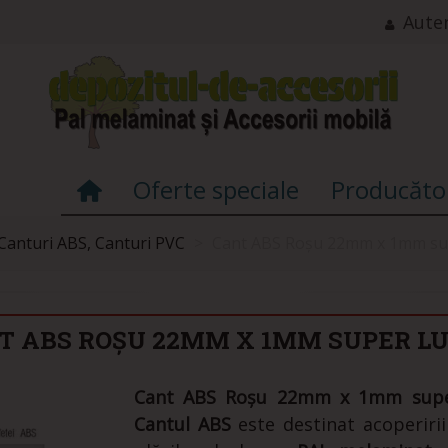
Auten
Oferte speciale
Producăto
Canturi ABS, Canturi PVC
>
Cant ABS Roșu 22mm x 1mm sup
T ABS ROȘU 22MM X 1MM SUPER LU
Cant ABS Roșu 22mm x 1mm super
Cantul ABS
este destinat acoperirii 