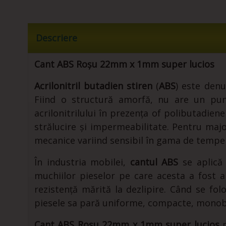
Descriere
Cant ABS
Roșu
22mm x 1mm super lucios
Acrilonitril butadien stiren
(
ABS
) este den
Fiind o structură amorfă, nu are un punc
acrilonitrilului în prezența of polibutadiene
strălucire și impermeabilitate. Pentru major
mecanice variind sensibil în gama de tempe
În industria mobilei,
cantul ABS
se aplică 
muchiilor pieselor pe care acesta a fost ap
rezistență mărită la dezlipire. Când se fo
piesele sa pară uniforme, compacte, monob
Cant ABS
Roșu
22mm x 1mm super lucios