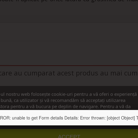
i care au cumparat acest produs au mai cump
-ul nostru web folosește cookie-uri pentru a vă oferi o experiență
bună, ca utilizator și vă recomandăm să acceptați utilizarea
tora pentru a vă bucura pe deplin de navigare. Pentru a vă da
imțământul, apăsați pe butonul ”Accept”.
: unable to get Form details Details: Error thrown: [object Object] Te
u detalii
Personalizați cookie-urile
ACCEPT