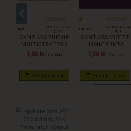
LC9-VI-
Îmi place
Ref: ABS-LG358-LI-
Îmi place
Ref: ABS-33624-XL
ID#: 383
ID#: 685
22-04
43-1
EM
CANT ABS FURNIR
CANT ABS VIOLET
M
MULTISTRAT BEJ
43MM X 1MM
)
22MM X 0,4MM
SUPER LUCIOS
1,50 lei
7,50 lei
(TVA incl.)
(TVA incl.)
oș
Adaugă în coș
Adaugă în coș