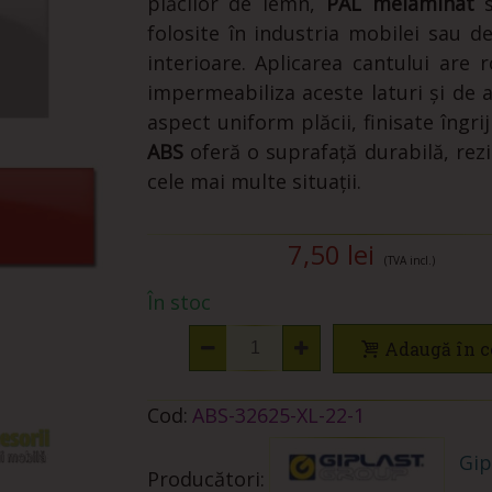
plăcilor de lemn,
PAL melaminat
folosite în industria mobilei sau de
interioare. Aplicarea cantului are r
impermeabiliza aceste laturi și de a
aspect uniform plăcii, finisate îngrij
ABS
oferă o suprafață durabilă, rezi
cele mai multe situații.
7,50 lei
(TVA incl.)
În stoc
Adaugă în c
Cod:
ABS-32625-XL-22-1
Gip
Producători: