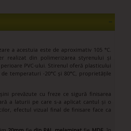
zare a acestuia este de aproximativ 105 °C.
 realizat din polimerizarea styrenului și
uperioare PVC-ului. Stirenul oferă plasticului
a de temperaturi -20°C și 80°C, proprietățile
șini prevăzute cu freze ce sigură finisarea
ră a laturii pe care s-a aplicat cantul și o
lor, efectul vizual final de finisare face ca
xim
20mm
fie
din PAL melaminat
fie
MDF
, în