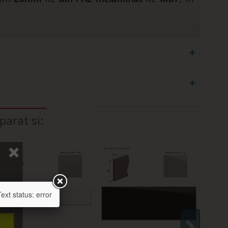
arat si:
xt status: error