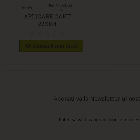
Îmi place
Ref: APL-ABS-22-
ID#: 389
DR
APLICARE CANT
22X0.4
Afișează mai mult
Abonați-vă la Newsletter-ul nostr
Puteți să vă dezabonați în orice moment.