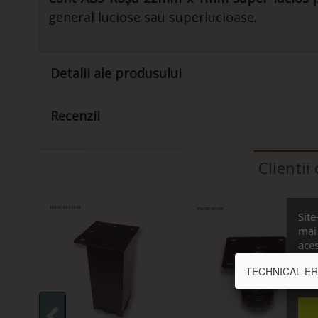
general luciose sau superlucioase.
Detalii ale produsului
Recenzii
Clienti
Site
mai 
aces
cons
TECHNICAL ERROR
Vrea