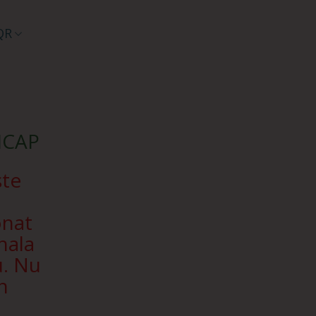
QR
SICAP
ște
onat
nala
u. Nu
n