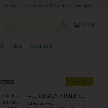
tificare
Informații: 0754 229 775
De ajutor
0,00 lei
Căutare
ri
Blog
Contact
er lucios
CIOS
Urmă.
ALL DESIGN TRADING
 lucios.
laturilor
Adresă showroom: