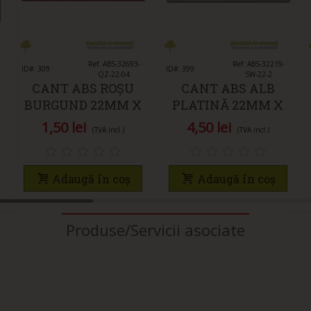
-
Îmi place
Ref: ABS-32693-
Îmi place
Ref: ABS-32219-
ID#: 309
ID#: 399
QZ-22-04
SW-22-2
CANT ABS ROȘU
CANT ABS ALB
BURGUND 22MM X
PLATINĂ 22MM X
0,4MM
2MM
1,50 lei
4,50 lei
(TVA incl.)
(TVA incl.)
Adaugă în coș
Adaugă în coș
Produse/Servicii asociate