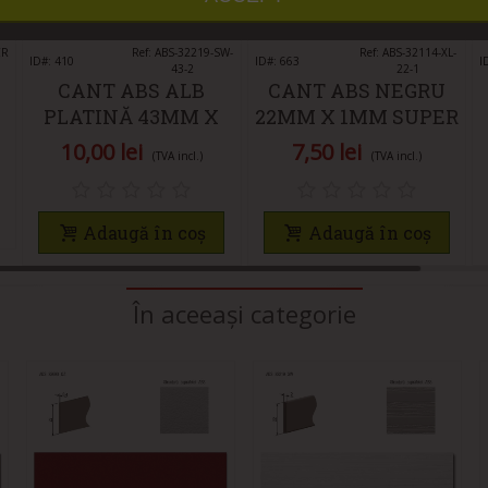
CR
Îmi place
Ref: ABS-32219-SW-
Îmi place
Ref: ABS-32114-XL-
ID#: 410
ID#: 663
I
43-2
22-1
CANT ABS ALB
CANT ABS NEGRU
PLATINĂ 43MM X
22MM X 1MM SUPER
2MM
LUCIOS
10,00 lei
7,50 lei
(TVA incl.)
(TVA incl.)
Adaugă în coș
Adaugă în coș
În aceeași categorie