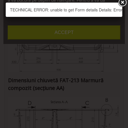
consimțământul, apăsați pe butonul ”Accept”.
TECHNICAL ERROR: unable to get Form details Details: Error thro
Vreau detalii
Personalizați cookie-urile
ACCEPT
Dimensiuni chiuvetă FAT-213 Marmură
compozit (secțiune AA)