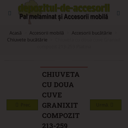
Acasă
>
Accesorii mobilă
>
Accesorii bucătărie
>
Chiuvete bucătărie
>
Chiuveta cu doua cuve Granixit
compozit 213-259 Platina
CHIUVETA
CU DOUA
CUVE
GRANIXIT
Prec.
Urmă.
COMPOZIT
213-259