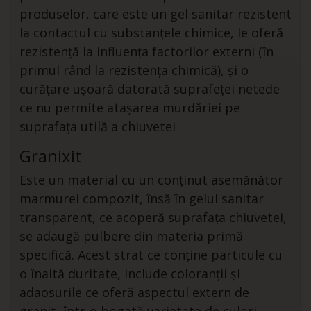
produselor, care este un gel sanitar rezistent
la contactul cu substanțele chimice, le oferă
rezistență la influența factorilor externi (în
primul rând la rezistența chimică), și o
curățare ușoară datorată suprafeței netede
ce nu permite atașarea murdăriei pe
suprafața utilă a chiuvetei
Granixit
Este un material cu un conținut asemănător
marmurei compozit, însă în gelul sanitar
transparent, ce acoperă suprafața chiuvetei,
se adaugă pulbere din materia primă
specifică. Acest strat ce conține particule cu
o înaltă duritate, include coloranții și
adaosurile ce oferă aspectul extern de
granit, într-o bogată varietate de culori,