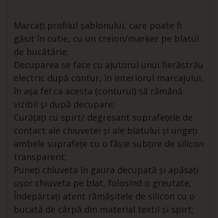
Marcați profilul șablonului, care poate fi
găsit în cutie, cu un creion/marker pe blatul
de bucătărie;
Decuparea se face cu ajutorul unui fierăstrău
electric după contur, în interiorul marcajului,
în așa fel ca acesta (conturul) să rămână
vizibil și după decupare;
Curățați cu spirt/ degresant suprafețele de
contact ale chiuvetei și ale blatului și ungeți
ambele suprafețe cu o fâșie subțire de silicon
transparent;
Puneți chiuveta în gaura decupată și apăsați
ușor chiuveta pe blat, folosind o greutate;
Îndepărtați atent rămășitele de silicon cu o
bucată de cârpă din material textil și spirt;