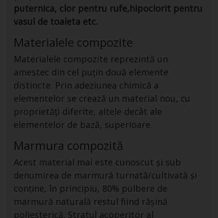
puternica, clor pentru rufe,hipoclorit pentru
vasul de toaleta etc.
Materialele compozite
Materialele compozite reprezintă un
amestec din cel puțin două elemente
distincte. Prin adeziunea chimică a
elementelor se crează un material nou, cu
proprietăți diferite, altele decât ale
elementelor de bază, superioare.
Marmura compozită
Acest material mai este cunoscut și sub
denumirea de marmură turnată/cultivată și
conține, în principiu, 80% pulbere de
marmură naturală restul fiind rășină
poliesterică. Stratul acoperitor al