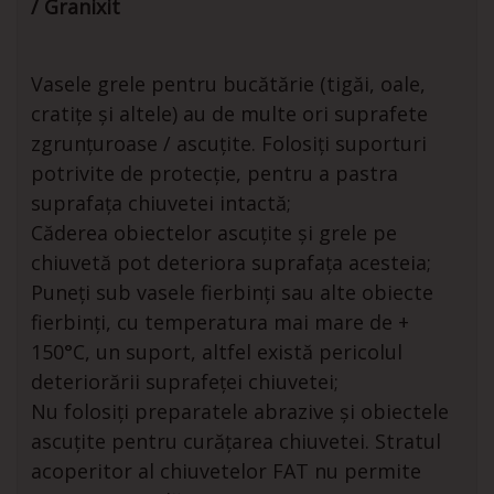
/ Granixit
Vasele grele pentru bucătărie (tigăi, oale,
cratițe și altele) au de multe ori suprafete
zgrunțuroase / ascuțite. Folosiți suporturi
potrivite de protecție, pentru a pastra
suprafața chiuvetei intactă;
Căderea obiectelor ascuțite și grele pe
chiuvetă pot deteriora suprafața acesteia;
Puneți sub vasele fierbinți sau alte obiecte
fierbinți, cu temperatura mai mare de +
150°C, un suport, altfel există pericolul
deteriorării suprafeței chiuvetei;
Nu folosiți preparatele abrazive și obiectele
ascuțite pentru curățarea chiuvetei. Stratul
acoperitor al chiuvetelor FAT nu permite