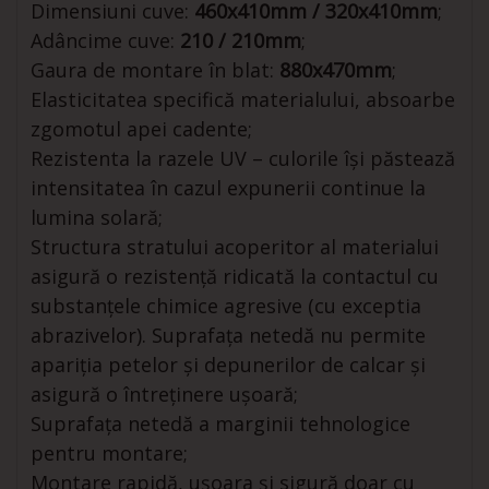
Dimensiuni cuve:
460x410mm / 320x410mm
;
Adâncime cuve:
210 / 210mm
;
Gaura de montare în blat:
880x470mm
;
Elasticitatea specifică materialului, absoarbe
zgomotul apei cadente;
Rezistenta la razele UV – culorile își păstează
intensitatea în cazul expunerii continue la
lumina solară;
Structura stratului acoperitor al materialui
asigură o rezistență ridicată la contactul cu
substanțele chimice agresive (cu exceptia
abrazivelor). Suprafața netedă nu permite
apariția petelor și depunerilor de calcar și
asigură o întreținere ușoară;
Suprafața netedă a marginii tehnologice
pentru montare;
Montare rapidă, ușoara și sigură doar cu