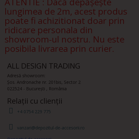
ATENTIE : Dacă depășește
lungimea de 2m, acest produs
poate fi achizitionat doar prin
ridicare personala din
showroom-ul nostru. Nu este
posibila livrarea prin curier.
ALL DESIGN TRADING
Adresă showroom:
Șos. Andronache nr. 201bis
,
Sector 2
022524
-
București
,
România
Relații cu clienții
+4 0754 229 775
vanzari@depozitul-de-accesorii.ro