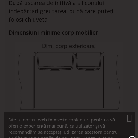
După uscarea definitivă a siliconului
îndepărtați greutatea, după care puteți
folosi chiuveta.
Dimensiuni minime corp mobilier
Site-ul nostru web folosește cookie-uri pentru a vă
oferi o experiență mai bună, ca utilizator și vă
Detalii dimensiuni (vedere de sus)
recomandăm să acceptați utilizarea acestora pentru
a vă bucura pe deplin de navigare. Pentru a vă da