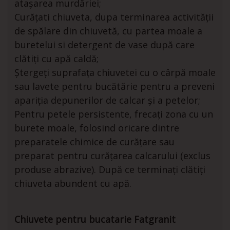
atașarea murdăriei;
Curățati chiuveta, dupa terminarea activității
de spălare din chiuvetă, cu partea moale a
buretelui si detergent de vase după care
clătiți cu apă caldă;
Ștergeți suprafața chiuvetei cu o cârpă moale
sau lavete pentru bucătărie pentru a preveni
apariția depunerilor de calcar și a petelor;
Pentru petele persistente, frecați zona cu un
burete moale, folosind oricare dintre
preparatele chimice de curățare sau
preparat pentru curățarea calcarului (exclus
produse abrazive). După ce terminați clătiți
chiuveta abundent cu apă.
Chiuvete pentru bucatarie Fatgranit