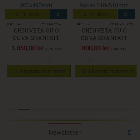
Îmi place
Îmi place
ID#: 1745
Ref: FAT-228-232
ID#: 1692
Ref: FAT-225-899
CHIUVETA CU O
CHIUVETA CU O
CUVA GRANIXIT
CUVA GRANIXIT
COMPOZIT 228-232
COMPOZIT 225-899
1.050,00 lei
800,00 lei
(TVA incl.)
(TVA incl.)
SUNNY BAY
BELOGRADCHIK
ROCKS
Afișează mai mult
Afișează mai mult
Newsletter