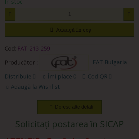
În stoc
Adaugă în coș
Cod:
FAT-213-259
FAT Bulgaria
Producători:
Distribuie
Îmi place
0
Cod QR
Adaugă la Wishlist
Doresc alte detalii
Solicitați postarea în SICAP