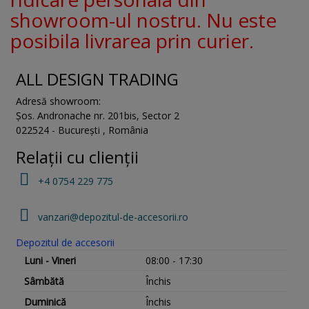
showroom-ul nostru. Nu este
posibila livrarea prin curier.
ALL DESIGN TRADING
Adresă showroom:
Șos. Andronache nr. 201bis
,
Sector 2
022524
-
București
,
România
Relații cu clienții
+4 0754 229 775
vanzari@depozitul-de-accesorii.ro
Depozitul de accesorii
Luni - Vineri
08:00 - 17:30
Sâmbătă
Închis
Duminică
Închis