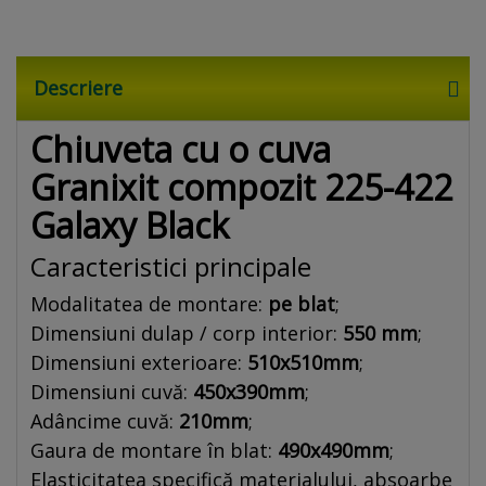
Descriere
Chiuveta cu o cuva
Granixit compozit 225-422
Galaxy Black
Caracteristici principale
Modalitatea de montare:
pe blat
;
Dimensiuni dulap / corp interior:
550 mm
;
Dimensiuni exterioare:
510x510mm
;
Dimensiuni cuvă:
450x390mm
;
Adâncime cuvă:
210mm
;
Gaura de montare în blat:
490x490mm
;
Elasticitatea specifică materialului, absoarbe