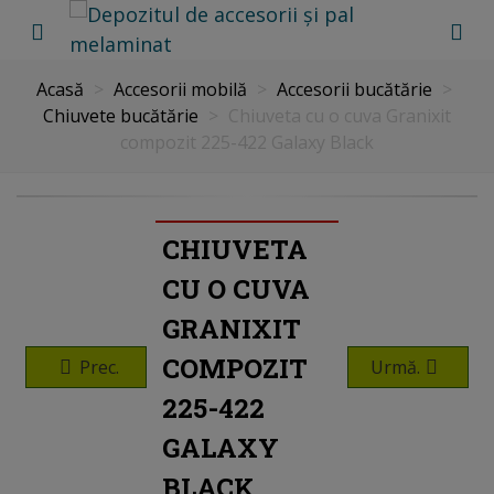
Acasă
>
Accesorii mobilă
>
Accesorii bucătărie
>
Chiuvete bucătărie
>
Chiuveta cu o cuva Granixit
compozit 225-422 Galaxy Black
CHIUVETA
CU O CUVA
GRANIXIT
COMPOZIT
Prec.
Urmă.
225-422
GALAXY
BLACK