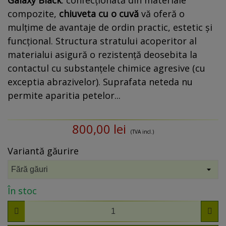
Galaxy Black
: confecționată din materiale
compozite,
chiuveta cu o cuvă
vă oferă o
mulțime de avantaje de ordin practic, estetic și
funcțional. Structura stratului acoperitor al
materialui asigură o rezistență deosebita la
contactul cu substanțele chimice agresive (cu
exceptia abrazivelor). Suprafata neteda nu
permite aparitia petelor...
800,00 lei
(TVA incl.)
Variantă găurire
În stoc