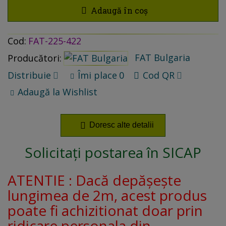
Adaugă în coș
Cod:
FAT-225-422
FAT Bulgaria
Producători:
Distribuie
Îmi place
0
Cod QR
Adaugă la Wishlist
Doresc alte detalii
Solicitați postarea în SICAP
ATENTIE : Dacă depășește
lungimea de 2m, acest produs
poate fi achizitionat doar prin
ridicare personala din