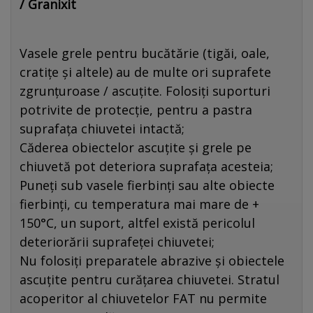
/ Granixit
Vasele grele pentru bucătărie (tigăi, oale,
cratițe și altele) au de multe ori suprafete
zgrunțuroase / ascuțite. Folosiți suporturi
potrivite de protecție, pentru a pastra
suprafața chiuvetei intactă;
Căderea obiectelor ascuțite și grele pe
chiuvetă pot deteriora suprafața acesteia;
Puneți sub vasele fierbinți sau alte obiecte
fierbinți, cu temperatura mai mare de +
150°C, un suport, altfel există pericolul
deteriorării suprafeței chiuvetei;
Nu folosiți preparatele abrazive și obiectele
ascuțite pentru curățarea chiuvetei. Stratul
acoperitor al chiuvetelor FAT nu permite