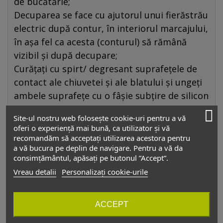
de bucătărie;
Decuparea se face cu ajutorul unui fierăstrău
electric după contur, în interiorul marcajului,
în așa fel ca acesta (conturul) să rămână
vizibil și după decupare;
Curățați cu spirt/ degresant suprafețele de
contact ale chiuvetei și ale blatului și ungeți
ambele suprafețe cu o fâșie subțire de silicon
transparent;
Site-ul nostru web folosește cookie-uri pentru a vă
Puneți chiuveta în gaura decupată și apăsați
oferi o experiență mai bună, ca utilizator și vă
ușor chiuveta pe blat, folosind o greutate;
recomandăm să acceptați utilizarea acestora pentru
a vă bucura pe deplin de navigare. Pentru a vă da
Îndepărtați atent rămășitele de silicon cu o
consimțământul, apăsați pe butonul ”Accept”.
bucată de cârpă din material textil și spirt;
Vreau detalii
Personalizați cookie-urile
După uscarea definitivă a siliconului
îndepărtați greutatea, după care puteți
folosi chiuveta.
ACCEPT