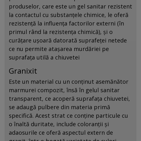
produselor, care este un gel sanitar rezistent
la contactul cu substanțele chimice, le oferă
rezistență la influența factorilor externi (în
primul rând la rezistența chimică), și o
curățare ușoară datorată suprafeței netede
ce nu permite atașarea murdăriei pe
suprafața utilă a chiuvetei
Granixit
Este un material cu un conținut asemănător
marmurei compozit, însă în gelul sanitar
transparent, ce acoperă suprafața chiuvetei,
se adaugă pulbere din materia primă
specifică. Acest strat ce conține particule cu
o înaltă duritate, include coloranții și
adaosurile ce oferă aspectul extern de
granit, într-o bogată varietate de culori,