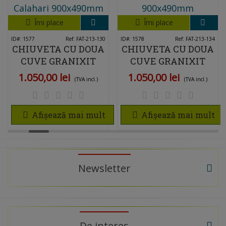
Îmi place
Îmi place
ID#: 1577
Ref: FAT-213-130
ID#: 1578
Ref: FAT-213-134
CHIUVETA CU DOUA
CHIUVETA CU DOUA
CUVE GRANIXIT
CUVE GRANIXIT
COMPOZIT 213-130
COMPOZIT 213-134
1.050,00 lei
1.050,00 lei
(TVA incl.)
(TVA incl.)
CALAHARI
SAHARA
Afișează mai mult
Afișează mai mult
Newsletter
De interes