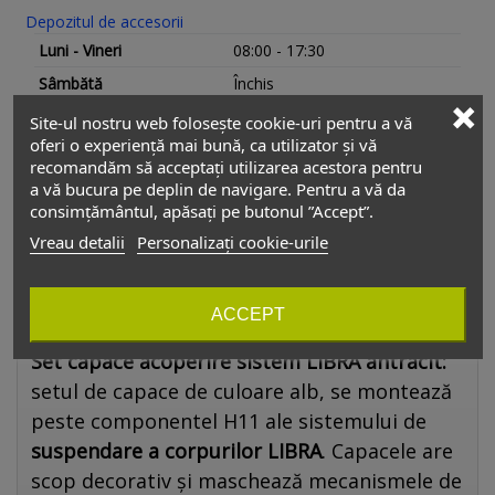
Depozitul de accesorii
Luni - Vineri
08:00 - 17:30
Sâmbătă
Închis
Duminică
Închis
Site-ul nostru web folosește cookie-uri pentru a vă
oferi o experiență mai bună, ca utilizator și vă
recomandăm să acceptați utilizarea acestora pentru
a vă bucura pe deplin de navigare. Pentru a vă da
consimțământul, apăsați pe butonul ”Accept”.
Descriere
Vreau detalii
Personalizați cookie-urile
Set capace acoperire
sistem LIBRA antracit
ACCEPT
Set capace acoperire sistem LIBRA antracit:
setul de capace de culoare alb, se montează
peste componentel H11 ale sistemului de
suspendare a corpurilor LIBRA
. Capacele are
scop decorativ și maschează mecanismele de