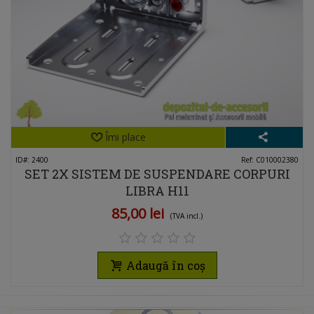
Îmi place
ID#: 2400
Ref: C010002380
SET 2X SISTEM DE SUSPENDARE CORPURI
LIBRA H11
85,00 lei
(TVA incl.)
Adaugă în coș