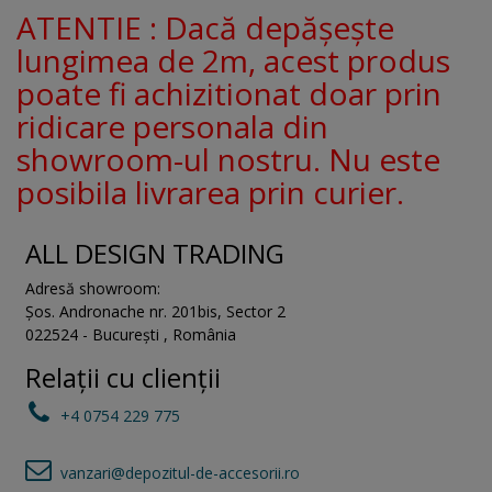
ATENTIE : Dacă depășește
lungimea de 2m, acest produs
poate fi achizitionat doar prin
ridicare personala din
showroom-ul nostru. Nu este
posibila livrarea prin curier.
ALL DESIGN TRADING
Adresă showroom:
Șos. Andronache nr. 201bis
,
Sector 2
022524
-
București
,
România
Relații cu clienții
+4 0754 229 775
vanzari@depozitul-de-accesorii.ro