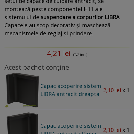
setul de capace de culoare antracit, se
montează peste componentel H11 ale
sistemului de
suspendare a corpurilor LIBRA
.
Capacele au scop decorativ și maschează
mecanismele de reglaj și prindere.
4,21 lei
(TVA incl.)
Acest pachet conține
Capac acoperire sistem
2,10 lei
x 1
LIBRA antracit dreapta
Capac acoperire sistem
2,10 lei
x 1
LIBRA antracit stânga