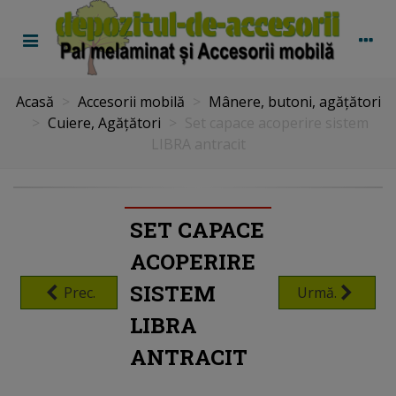
Acasă
>
Accesorii mobilă
>
Mânere, butoni, agățători
>
Cuiere, Agățători
>
Set capace acoperire sistem
LIBRA antracit
SET CAPACE
ACOPERIRE
SISTEM
Prec.
Urmă.
LIBRA
ANTRACIT