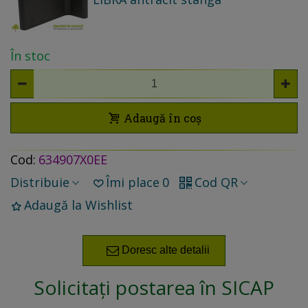
În stoc
Adaugă în coș
Cod:
634907X0EE
Distribuie
Îmi place
0
Cod QR
Adaugă la Wishlist
Doresc alte detalii
Solicitați postarea în SICAP