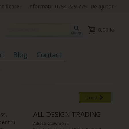
tificare
Informații: 0754 229 775
De ajutor
0,00 lei
Căutare
ri
Blog
Contact
S
Urmă.
ALL DESIGN TRADING
ss,
 pentru
Adresă showroom: