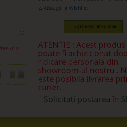
Adaugă la Wishlist
Doresc alte detalii
ATENTIE : Acest produs
tate mai
poate fi achizitionat doa
ridicare personala din
showroom-ul nostru . 
este posibila livrarea pri
curier.
Solicitați postarea în 