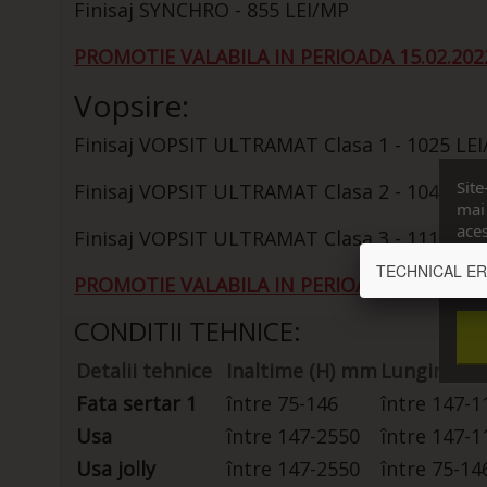
Finisaj SYNCHRO - 855 LEI/MP
PROMOTIE VALABILA IN PERIOADA 15.02.2022
Vopsire:
Finisaj VOPSIT ULTRAMAT Clasa 1 - 1025 LE
Site
Finisaj VOPSIT ULTRAMAT Clasa 2 - 1045 LE
mai 
aces
Finisaj VOPSIT ULTRAMAT Clasa 3 - 1110 LE
cons
TECHNICAL ERROR
PROMOTIE VALABILA IN PERIOADA 15.02.2022
Vrea
CONDITII TEHNICE:
Detalii tehnice
Inaltime (H) mm
Lungime (
Fata sertar 1
între 75-146
între 147-1
Usa
între 147-2550
între 147-1
Usa jolly
între 147-2550
între 75-14