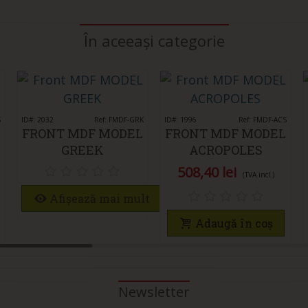
În aceeași categorie
S
ID#: 2032
Îmi place
Ref: FMDF-GRK
ID#: 1996
Îmi place
Ref: FMDF-ACS
FRONT MDF MODEL
FRONT MDF MODEL
GREEK
ACROPOLES
508,40 lei
(TVA incl.)
Afișează mai mult
Adaugă în coș
Newsletter