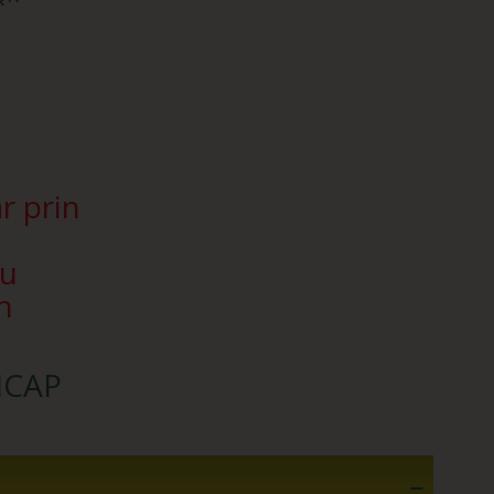
r prin
Nu
n
SICAP