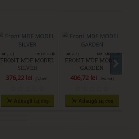
ID#: 2061
Îmi place
Ref: FMDF-SIR
ID#: 2031
Îmi place
Ref: FMDF-GAN
ID#: 2
FRONT MDF MODEL
FRONT MDF MODEL
FR
SILVER
GARDEN
376,22 lei
406,72 lei
4
(TVA incl.)
(TVA incl.)
Adaugă în coș
Adaugă în coș