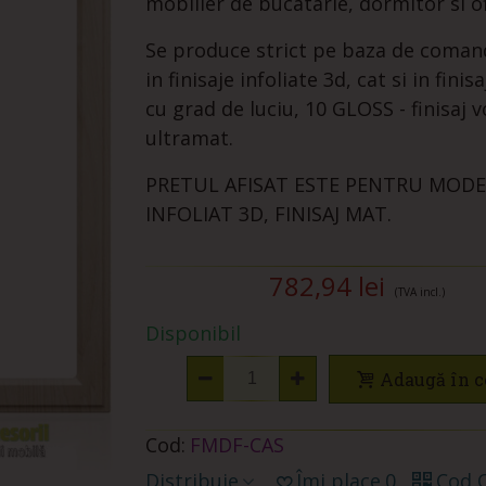
mobilier de bucatarie, dormitor si of
Se produce strict pe baza de coman
in finisaje infoliate 3d, cat si in finis
cu grad de luciu, 10 GLOSS - finisaj v
ultramat.
PRETUL AFISAT ESTE PENTRU MODE
INFOLIAT 3D, FINISAJ MAT.
782,94 lei
(TVA incl.)
Disponibil
Adaugă în c
Cod:
FMDF-CAS
Distribuie
Îmi place
0
Cod 