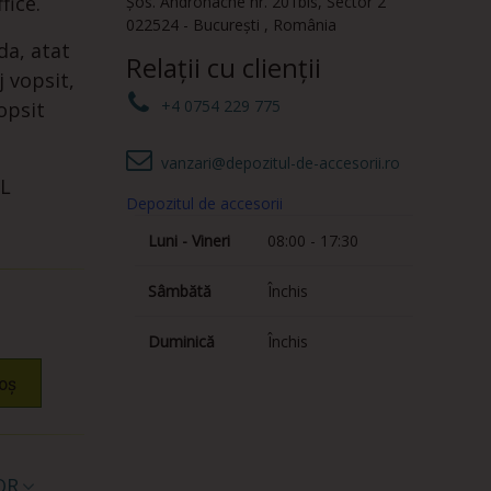
fice.
Șos. Andronache nr. 201bis
,
Sector 2
022524
-
București
,
România
da, atat
Relații cu clienții
aj vopsit,
+4 0754 229 775
opsit
vanzari@depozitul-de-accesorii.ro
L
Depozitul de accesorii
Luni - Vineri
08:00 - 17:30
Sâmbătă
Închis
Duminică
Închis
oș
QR