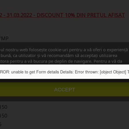
 - 31.03.2022 - DISCOUNT 10% DIN PRETUL AFISAT
I/MP
-ul nostru web folosește cookie-uri pentru a vă oferi o experiență
I/MP
bună, ca utilizator și vă recomandăm să acceptați utilizarea
tora pentru a vă bucura pe deplin de navigare. Pentru a vă da
I/MP
imțământul, apăsați pe butonul ”Accept”.
: unable to get Form details Details: Error thrown: [object Object] Te
 - 31.03.2022 - DISCOUNT 15% DIN PRETUL AFISAT
u detalii
Personalizați cookie-urile
ACCEPT
L) mm
150
150
6