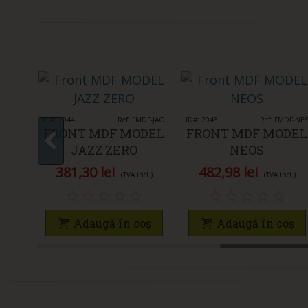
DF-MOE
ID#: 2044
Îmi place
Ref: FMDF-JAO
ID#: 2048
Îmi place
Ref: FMDF-NE
DEL
FRONT MDF MODEL
FRONT MDF MODEL
JAZZ ZERO
NEOS
381,30 lei
482,98 lei
cl.)
(TVA incl.)
(TVA incl.)
oș
Adaugă în coș
Adaugă în coș