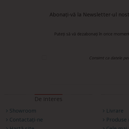
Abonați-vă la Newsletter-ul nostr
Puteți să vă dezabonați în orice moment.
Consimt ca datele pers
De interes
Showroom
Livrare
Contactați-ne
Produse 
Hartă site
Cele mai