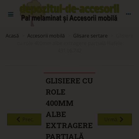
Acasă
>
Accesorii mobilă
>
Glisare sertare
>
Glisiere
cu role 400mm albe extragere parțială Hafele
431.06.742
GLISIERE CU
ROLE
400MM
ALBE
Prec.
Urmă.
EXTRAGERE
PARȚIALĂ