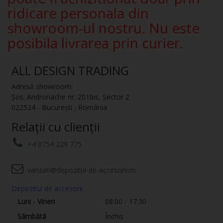
ridicare personala din
showroom-ul nostru. Nu este
posibila livrarea prin curier.
ALL DESIGN TRADING
Adresă showroom:
Șos. Andronache nr. 201bis
,
Sector 2
022524
-
București
,
România
Relații cu clienții
+4 0754 229 775
vanzari@depozitul-de-accesorii.ro
Depozitul de accesorii
Luni - Vineri
08:00 - 17:30
Sâmbătă
Închis