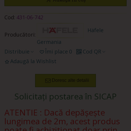
Cod:
431-06-742
Häfele
Producători:
Germania
Distribuie
Îmi place
0
Cod QR
Adaugă la Wishlist
Doresc alte detalii
Solicitați postarea în SICAP
ATENTIE : Dacă depășește
lungimea de 2m, acest produs
poate fi achizitionat doar prin