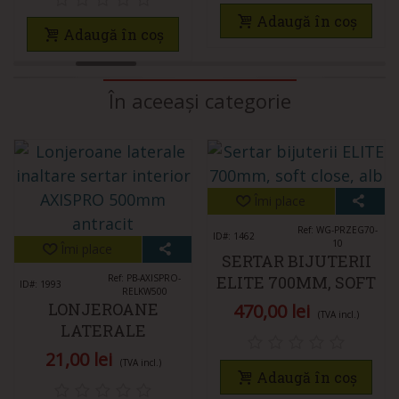
BLUM
Adaugă în coș
Adaugă în coș
În aceeași categorie
Îmi place
Ref: WG-PRZEG70-
ID#: 1462
10
Îmi place
SERTAR BIJUTERII
Ref: PB-AXISPRO-
ELITE 700MM, SOFT
ID#: 1993
RELKW500
CLOSE, ALB
LONJEROANE
470,00 lei
(TVA incl.)
LATERALE
ÎNĂLȚARE SERTAR
21,00 lei
(TVA incl.)
INTERIOR AXISPRO
Adaugă în coș
500MM ANTRACIT