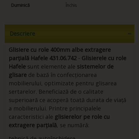
Duminică
Închis
Descriere
Glisiere cu role 400mm albe extragere
parțială Hafele 431.06.742
-
Glisierele cu role
Hafele
sunt elemente ale
sistemelor de
glisare
de bază în confecționarea
mobilierului, optimizate pentru glisarea
sertarelor. Beneficiază de o calitate
superioară ce acoperă toată durata de viață
a mobilierului. Printre principalele
caracteristici ale
glisierelor pe role cu
extragere parțială
, se numără:
tehnică de autoînchidere