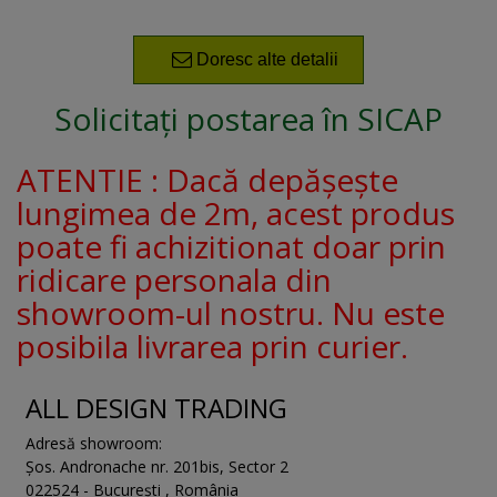
Doresc alte detalii
Solicitați postarea în SICAP
ATENTIE : Dacă depășește
lungimea de 2m, acest produs
poate fi achizitionat doar prin
ridicare personala din
showroom-ul nostru. Nu este
posibila livrarea prin curier.
ALL DESIGN TRADING
Adresă showroom:
Șos. Andronache nr. 201bis
,
Sector 2
022524
-
București
,
România