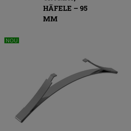
HÄFELE – 95
MM
NOU
NOU