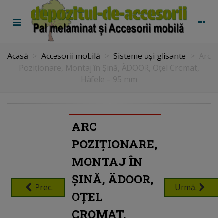
Acasă
>
Accesorii mobilă
>
Sisteme uși glisante
>
Arc
Poziționare, Montaj în Șină, ÄDOOR, Oțel Cromat,
Häfele – 95 mm
ARC
POZIȚIONARE,
MONTAJ ÎN
ȘINĂ, ÄDOOR,
Prec.
Urmă.
OȚEL
CROMAT,