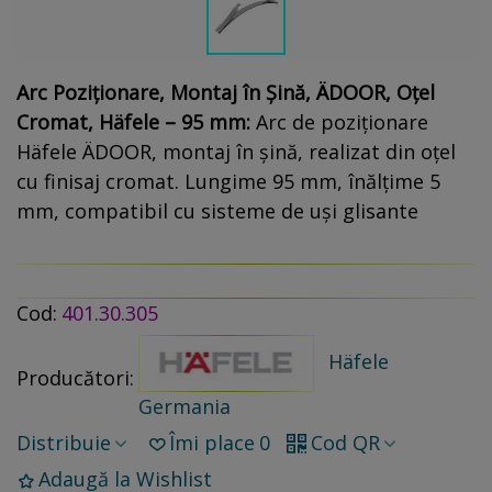
Arc Poziționare, Montaj în Șină, ÄDOOR, Oțel
Cromat, Häfele – 95 mm:
Arc de poziționare
Häfele ÄDOOR, montaj în șină, realizat din oțel
cu finisaj cromat. Lungime 95 mm, înălțime 5
mm, compatibil cu sisteme de uși glisante
Cod:
401.30.305
Häfele
Producători:
Germania
Distribuie
Îmi place
0
Cod QR
Adaugă la Wishlist