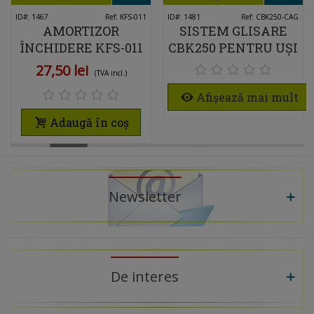
ID#: 1467
Ref: KFS-011
ID#: 1481
Ref: CBK250-CAG
AMORTIZOR
SISTEM GLISARE
ÎNCHIDERE KFS-011
CBK250 PENTRU UȘI
PENTRU PKM81-SC
CULISANTE
27,50 lei
(TVA incl.)
DRESSING 100KG
Afișează mai mult
Adaugă în coș
Newsletter
De interes