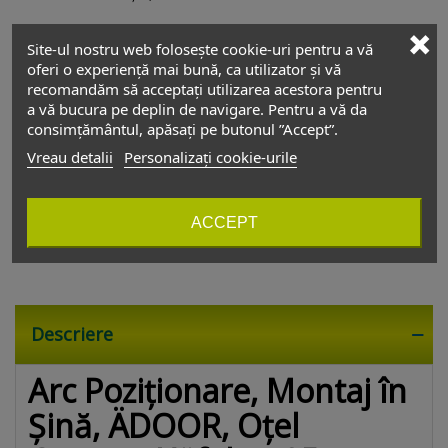
Relații cu clienții
Site-ul nostru web folosește cookie-uri pentru a vă
oferi o experiență mai bună, ca utilizator și vă
+4 0754 229 775
recomandăm să acceptați utilizarea acestora pentru
a vă bucura pe deplin de navigare. Pentru a vă da
vanzari@depozitul-de-accesorii.ro
consimțământul, apăsați pe butonul ”Accept”.
Vreau detalii
Personalizați cookie-urile
Depozitul de accesorii
Luni - Vineri
08:00 - 17:30
Sâmbătă
Închis
ACCEPT
Duminică
Închis
Descriere
Arc Poziționare, Montaj în
Șină, ÄDOOR, Oțel