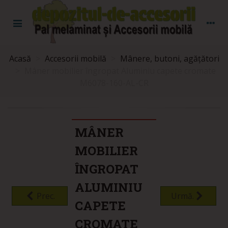
Acasă
>
Accesorii mobilă
>
Mânere, butoni, agățători
>
Mâner mobilier îngropat Aluminiu capete cromate
M6078-160-AL-CR
MÂNER
MOBILIER
ÎNGROPAT
ALUMINIU
Prec.
Urmă.
CAPETE
CROMATE