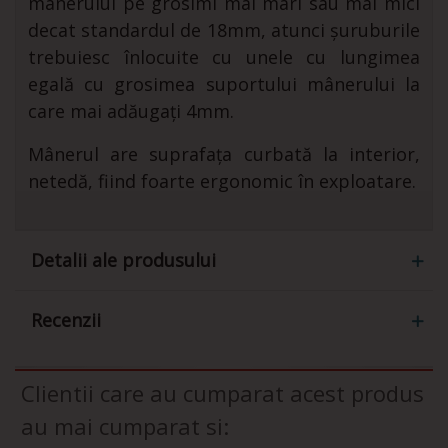
mânerului pe grosimi mai mari sau mai mici
decat standardul de 18mm, atunci șuruburile
trebuiesc înlocuite cu unele cu lungimea
egală cu grosimea suportului mânerului la
care mai adăugați 4mm.
Mânerul are suprafața curbată la interior,
netedă, fiind foarte ergonomic în exploatare.
Detalii ale produsului
Recenzii
Clientii care au cumparat acest produs
au mai cumparat si: