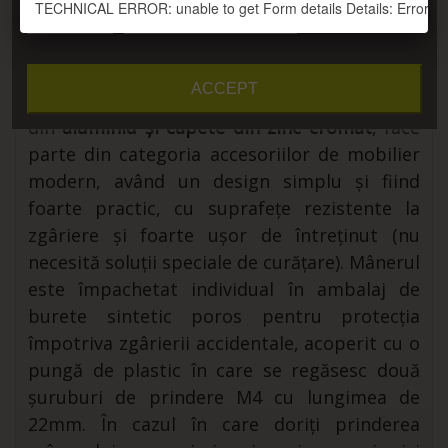
TECHNICAL ERROR: unable to get Form details Details: Error thro
Vreau detalii
Personalizați cookie-urile
Mâner mobilier îngropat Aluminiu capete
cromate M6078-160-AL-CR
: mânerul îngropat
ACCEPT
cu
distanța între găuri de 160mm
, construit
din
aluminiu și capete din zinc cromat
, face
parte din categoria accesoriilor de mobilier
modern, având un design simplu și fiind
foarte practic, cu suprafețe rezistente la
zgâriere și foarte ușor de întreținut (nu
necesită soluții speciale de curățare). Mânerul
este împachetat individual în ambalaj de
burete sintetic poros pentru protecția
împotriva zgârierii accidentale, acoperit cu o
pungă de plastic în care se regăsesc două
șuruburi de prindere M4 cu lungimea de
22mm. În cazul în care doriți prinderea