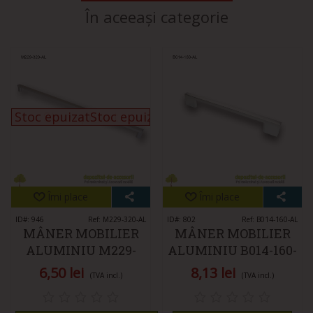
În aceeași categorie
Stoc epuizatStoc epuizat
Stoc epuizat
Îmi place
Îmi place
ID#: 946
Ref: M229-320-AL
ID#: 802
Ref: B014-160-AL
MÂNER MOBILIER
MÂNER MOBILIER
ALUMINIU M229-
ALUMINIU B014-160-
320-AL
AL
6,50 lei
8,13 lei
(TVA incl.)
(TVA incl.)