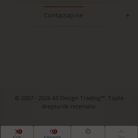
Contactați-ne
© 2007 - 2026 All Design Trading™. Toate
drepturile rezervate.
0
0
Coș
Favorite
Sus