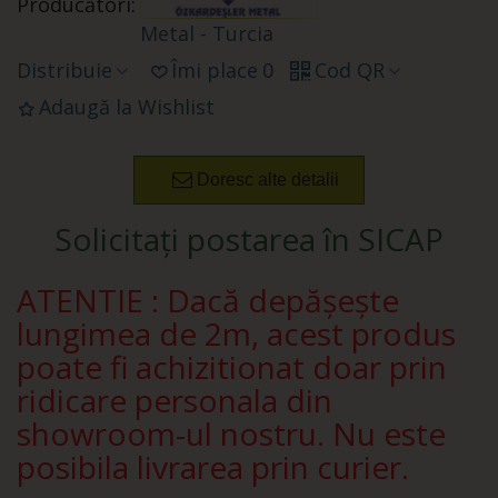
Producători:
Metal - Turcia
Distribuie
Îmi place
0
Cod QR
Adaugă la Wishlist
Doresc alte detalii
Solicitați postarea în SICAP
ATENTIE : Dacă depășește
lungimea de 2m, acest produs
poate fi achizitionat doar prin
ridicare personala din
showroom-ul nostru. Nu este
posibila livrarea prin curier.