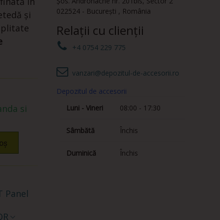
finată în
Șos. Andronache nr. 201bis
,
Sector 2
022524
-
București
,
România
etedă și
plitate
Relații cu clienții
e
+4 0754 229 775
vanzari@depozitul-de-accesorii.ro
Depozitul de accesorii
nda si
Luni - Vineri
08:00 - 17:30
Sâmbătă
Închis
oș
Duminică
Închis
 Panel
QR