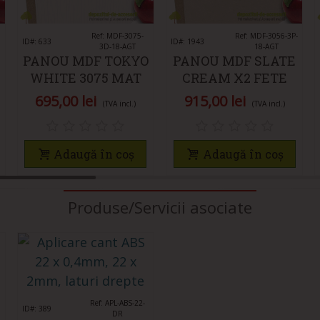
Îmi place
Ref: MDF-3075-
Îmi place
Ref: MDF-3056-3P-
ID#: 633
ID#: 1943
3D-18-AGT
18-AGT
PANOU MDF TOKYO
PANOU MDF SLATE
WHITE 3075 MAT
CREAM X2 FETE
3D AGT
3056 3P AGT SUPER
695,00 lei
915,00 lei
(TVA incl.)
(TVA incl.)
MAT
Adaugă în coș
Adaugă în coș
Produse/Servicii asociate
Îmi place
Ref: APL-ABS-22-
ID#: 389
DR