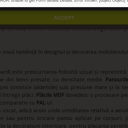
: unable to get Form details Details: Error thrown: [object Object] Te
u detalii
Personalizați cookie-urile
ACCEPT
entă tehnologie de suprafață a plăcilor MDF - SMR. 
p de mulți ani, cu rezistența ridicată la zgârieturi 
 nouă tendință în designul și decorarea mobilierului
ard) este prescurtarea folosită uzual și reprezin
 fine din lemn presate, cu densitate medie.
Panouri
ni sintetice (aldehide) sub presiune mare și la te
întregii plăci.
Plăcile MDF
dovedesc o procesare perf
, comparativ cu
PAL
-ul.
u uscat, adică acolo unde umiditatea relativă a aer
ier sau pentru oricare panou aplicat pe corpuri,
site la decorațiuni interioare, pentru placarea perețilo