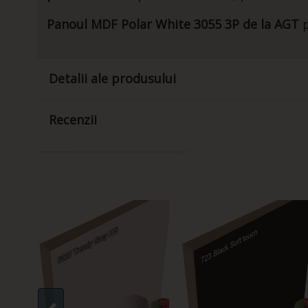
Panoul MDF Polar White 3055 3P de la AGT
Detalii ale produsului
Recenzii
40-ST-
T
EJ
CH