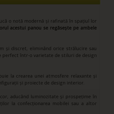
că o notă modernă și rafinată în spațiul lor
orul acestui panou se regăsește pe ambele
 și discret, eliminând orice strălucire sau
 perfect într-o varietate de stiluri de design
buie la crearea unei atmosfere relaxante și
nfigurații și proiecte de design interior.
cor, aducând luminozitate și prospețime în
reților la confecționarea mobilei sau a altor