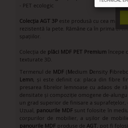
TECHNICAL ERROR
Vrea
- PET ecologic
Colecția AGT 3P
este produsă cu cea mai rec
rezistentă la pete. Rămâne ca în prima zi tim
spațiilor.
Colecția de
plăci MDF PET Premium
începe o
texturate 3D.
Termenul de
MDF
(
M
edium
D
ensity
F
ibrebo
Lemn
, și este definit ca: placa din fibre
presarea fibrelor lemnoase cu adaos de răși
densitate și compoziție omogene de-alungul 
un grad superior de finisare a suprafețelor
Uzual,
panourile MDF
sunt folosite în medi
corpurilor de mobilier, a ușilor de mobil
panourile MDF
produse de
AGT
, pot fi folo