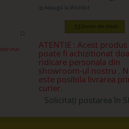
Adaugă la Wishlist
Doresc alte detalii
ATENTIE : Acest produs
tate mai
poate fi achizitionat doa
ridicare personala din
showroom-ul nostru . 
este posibila livrarea pri
curier.
Solicitați postarea în 