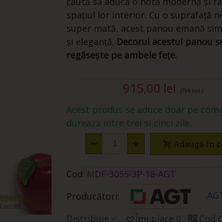
caută să aducă o notă modernă și ra
spațiul lor interior. Cu o suprafață n
super mată, acest panou emană sim
și eleganță.
Decorul acestui panou s
regăsește pe ambele fețe.
915,00 lei
(TVA incl.)
Acest produs se aduce doar pe coma
dureaza intre trei si cinci zile.
Adaugă în c
Cod:
MDF-3055-3P-18-AGT
AGT
Producători:
Distribuie
Îmi place
0
Cod 