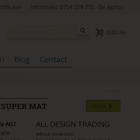
tificare
Informații: 0754 229 775
De ajutor
0,00 lei
Căutare
ri
Blog
Contact
 super mat
T SUPER MAT
Urmă.
ALL DESIGN TRADING
la AGT
care
Adresă showroom: