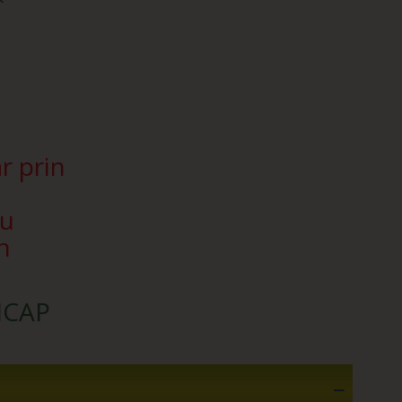
r prin
Nu
n
SICAP