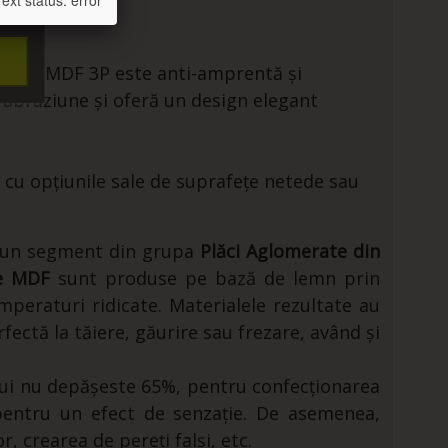
xt status: error
Placa MDF 3P este anti-amprentă și
și abraziune și oferă un design elegant
 cu opțiunile sale de suprafețe netede sau
tă un segment din grupa
Plăci Aglomerate din
le MDF
sunt produse pe bază de lemn prin
mperaturi ridicate. Materialele rezultate au
ectă la tăiere, găurire sau frezare, având și
ului nu depășeste 65%, pentru confecționarea
 pentru un efect de senzație. De asemenea,
r, crearea de pereți falși, etc.