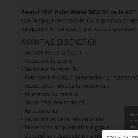
Panoul MDF Polar White 3055 3P de la AGT
sau în spații comerciale. Cu suprafața sa 
încăpere într-un spațiu plin de stil și person
AVANTAJE ȘI BENEFICII
- Impact redus la fisuri
- Rezistent la aburi
- Rezistent la raze UV
- Reținere ridicată a șuruburilor și rezistență
- Rezistenta ridicata la incovoiere
- Prietenos cu mediul
- Îmbunătățirea termică
- Antibacterian
Site
- Rezistent la pete, anti-marker
mai 
- Prevenirea amprentelor digitale
aces
cons
- Decorul se regăsește pe ambele fețe