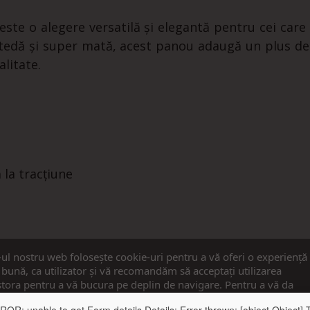
este o alegere versatilă și elegantă pentru cei care
netedă și super mată, acest panou adaugă un plus de
alitate.
 la tracțiune
-ul nostru web folosește cookie-uri pentru a vă oferi o experiență
bună, ca utilizator și vă recomandăm să acceptați utilizarea
tora pentru a vă bucura pe deplin de navigare. Pentru a vă da
imțământul, apăsați pe butonul ”Accept”.