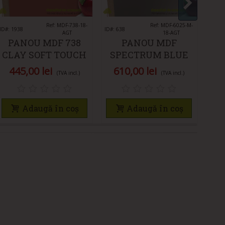
Îmi place
Ref: MDF-738-18-
Îmi place
Ref: MDF-6025-M-
ID#: 1938
ID#: 638
ID#: 6
AGT
18-AGT
PANOU MDF 738
PANOU MDF
CLAY SOFT TOUCH
SPECTRUM BLUE
MAT AGT
MAT 6025 AGT
445,00 lei
610,00 lei
4
(TVA incl.)
(TVA incl.)
Adaugă în coș
Adaugă în coș