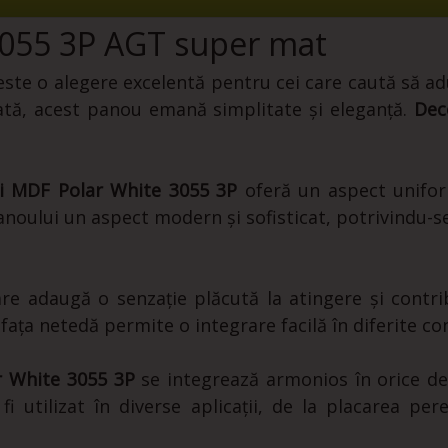
055 3P AGT super mat
ste o alegere excelentă pentru cei care caută să adu
ată, acest panou emană simplitate și eleganță.
Dec
i MDF Polar White 3055 3P
oferă un aspect uniform
anoului un aspect modern și sofisticat, potrivindu-se
are adaugă o senzație plăcută la atingere și contri
rafața netedă permite o integrare facilă în diferite co
 White 3055 3P
se integrează armonios în orice de
fi utilizat în diverse aplicații, de la placarea pe