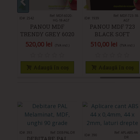
cl.)
Îmi place
Ref: MDF-6020-
Îmi place
Ref: MDF-723-18-
ID#: 2542
ID#: 1939
HG-18-AGT
AGT
oș
PANOU MDF
PANOU MDF 723
TRENDY GREY 6020
BLACK SOFT
SUPER LUCIOS AGT
TOUCH MAT AGT
520,00 lei
510,00 lei
(TVA incl.)
(TVA incl.)
Adaugă în coș
Adaugă în coș
ID#: 393
Îmi place
Ref: DEB-PAL-DR
Îmi place
Ref: APL-ABS-44-
ID#: 390
DEBITARE PAL
DR