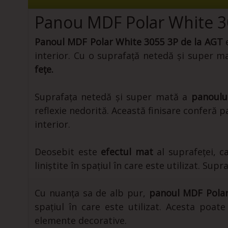
Panou MDF Polar White 3
Panoul MDF Polar White 3055 3P de la AGT
e
interior. Cu o suprafață netedă și super m
fețe.
Suprafața netedă și super mată a
panoulu
reflexie nedorită. Această finisare conferă p
interior.
Deosebit este
efectul mat
al suprafeței, c
liniștite în spațiul în care este utilizat. Sup
Cu nuanța sa de alb pur,
panoul MDF Polar
spațiul în care este utilizat. Acesta poate 
elemente decorative.