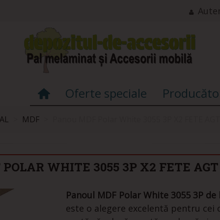
Auten
Oferte speciale
Producăto
AL
>
MDF
>
Panou MDF Polar White 3055 3P X2 FETE AGT
POLAR WHITE 3055 3P X2 FETE AG
Panoul MDF Polar White 3055 3P de 
este o alegere excelentă pentru cei 