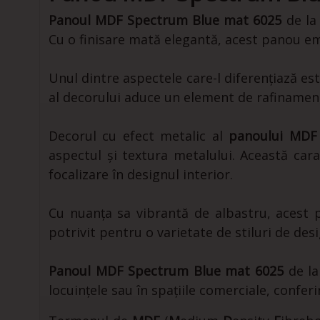
Panoul MDF Spectrum Blue mat 6025
de la 
Cu o finisare mată elegantă, acest panou ema
Unul dintre aspectele care-l diferențiază est
al decorului aduce un element de rafinament ș
Decorul cu efect metalic al
panoului MDF
aspectul și textura metalului. Această car
focalizare în designul interior.
Cu nuanța sa vibrantă de albastru, acest p
potrivit pentru o varietate de stiluri de desi
Panoul MDF Spectrum Blue mat 6025
de la
locuințele sau în spațiile comerciale, confer