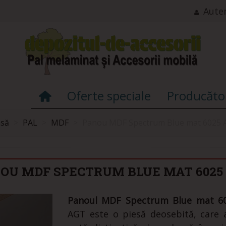
Auten
Oferte speciale
Producăto
asă
>
PAL
>
MDF
>
Panou MDF Spectrum Blue mat 6025 
OU MDF SPECTRUM BLUE MAT 6025
Panoul MDF Spectrum Blue mat 6
AGT este o piesă deosebită, care