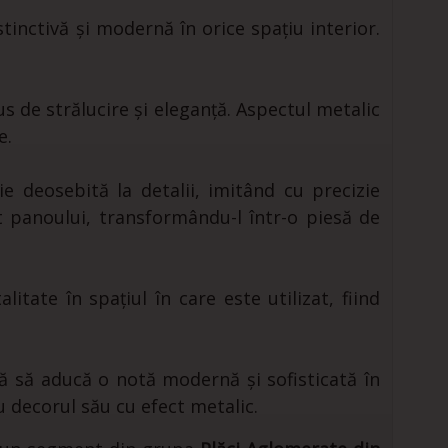
inctivă și modernă în orice spațiu interior.
us de strălucire și eleganță. Aspectul metalic
e.
ie deosebită la detalii, imitând cu precizie
t panoului, transformându-l într-o piesă de
ate în spațiul în care este utilizat, fiind
ă să aducă o notă modernă și sofisticată în
cu decorul său cu efect metalic.