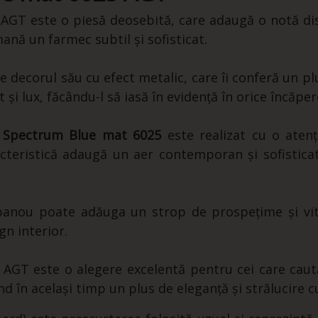
AGT este o piesă deosebită, care adaugă o notă dist
nă un farmec subtil și sofisticat.
e decorul său cu efect metalic, care îi conferă un pl
i lux, făcându-l să iasă în evidență în orice încăper
 Spectrum Blue mat 6025
este realizat cu o atenț
acteristică adaugă un aer contemporan și sofistica
anou poate adăuga un strop de prospețime și vitalit
gn interior.
 AGT este o alegere excelentă pentru cei care caut
ind în același timp un plus de eleganță și strălucire 