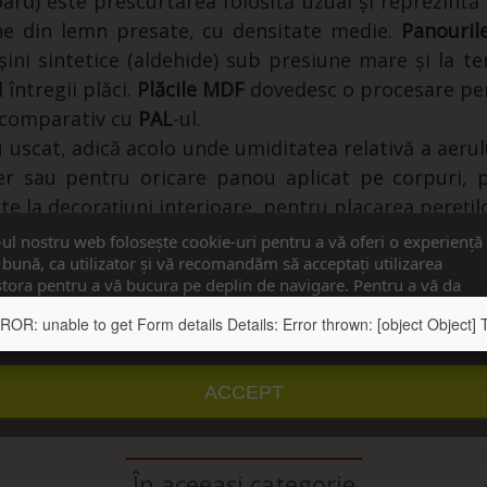
ard) este prescurtarea folosită uzual și reprezin
 fine din lemn presate, cu densitate medie.
Panouri
ni sintetice (aldehide) sub presiune mare și la te
întregii plăci.
Plăcile MDF
dovedesc o procesare perf
, comparativ cu
PAL
-ul.
u uscat, adică acolo unde umiditatea relativă a aer
ier sau pentru oricare panou aplicat pe corpuri,
site la decorațiuni interioare, pentru placarea perețilo
-ul nostru web folosește cookie-uri pentru a vă oferi o experiență
AGT p
ermite diverse modalități de prelucrare:
debita
bună, ca utilizator și vă recomandăm să acceptați utilizarea
tora pentru a vă bucura pe deplin de navigare. Pentru a vă da
imțământul, apăsați pe butonul ”Accept”.
: unable to get Form details Details: Error thrown: [object Object] Te
u detalii
Personalizați cookie-urile
ACCEPT
În aceeași categorie