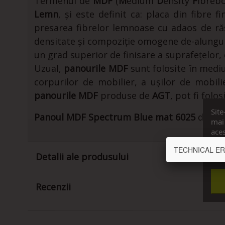
Termenul de
MDF
(
M
edium
D
ensity
F
ibrebo
Lemn
, și este definit ca: placa din fibre
presarea fibrelor lemnoase cu adaos de răși
densitate și compoziție omogene de-alungul 
un grad superior de finisare a suprafețelor
Uzual,
panourile MDF
sunt folosite în medi
corpurilor de mobilier, a ușilor de mobil
panourile MDF
produse de
AGT
, pot fi folo
Site
Panoul MDF Spectrum Blue mat 6025
de la 
mai 
aces
cons
TECHNICAL ERROR
Vrea
Detalii ale produsului
Recenzii