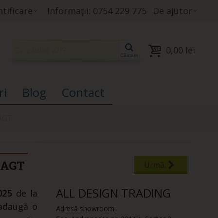
tificare
Informații: 0754 229 775
De ajutor
0,00 lei
Căutare
ri
Blog
Contact
AGT
 AGT
Urmă.
ALL DESIGN TRADING
025
de la
 adaugă o
Adresă showroom: