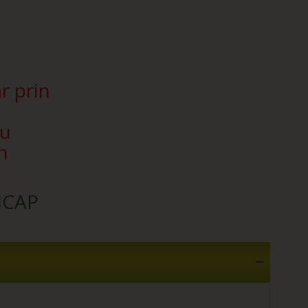
r prin
Nu
n
SICAP