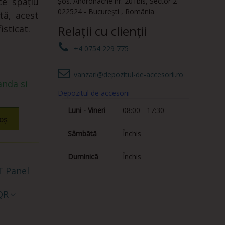
ce spațiu
Șos. Andronache nr. 201bis
,
Sector 2
022524
-
București
,
România
tă, acest
sticat.
Relații cu clienții
+4 0754 229 775
vanzari@depozitul-de-accesorii.ro
nda si
Depozitul de accesorii
Luni - Vineri
08:00 - 17:30
oș
Sâmbătă
Închis
Duminică
Închis
 Panel
QR