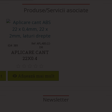
Produse/Servicii asociate
Îmi place
Ref: APL-ABS-22-
ID#: 389
DR
APLICARE CANT
22X0.4
lt
Afișează mai mult
Newsletter