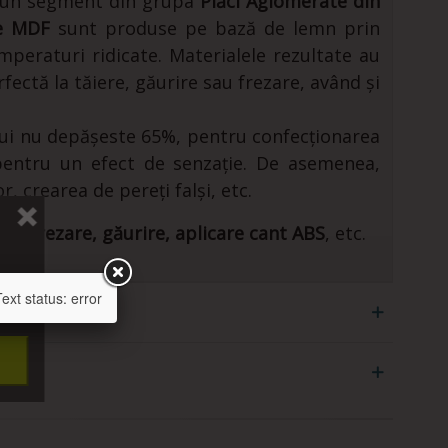
tă un segment din grupa
Plăci Aglomerate din
le MDF
sunt produse pe bază de lemn prin
mperaturi ridicate. Materialele rezultate au
ectă la tăiere, găurire sau frezare, având și
ului nu depășeste 65%, pentru confecționarea
 pentru un efect de senzație. De asemenea,
r, crearea de pereți falși, etc.
re, frezare, găurire, aplicare cant ABS
, etc.
xt status: error