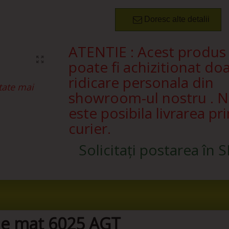
Doresc alte detalii
ATENTIE : Acest produs
poate fi achizitionat doa
ridicare personala din
tate mai
showroom-ul nostru . 
este posibila livrarea pri
curier.
Solicitați postarea în 
e mat 6025 AGT