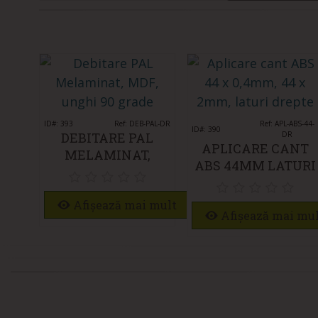
ID#: 393
Îmi place
Ref: DEB-PAL-DR
Îmi place
Ref: APL-ABS-44-
ID#: 390
DEBITARE PAL
DR
APLICARE CANT
MELAMINAT,
ABS 44MM LATURI
DEBITARE MDF
DREPTE
UNGHI 90 GRADE
Afișează mai mult
Afișează mai mu