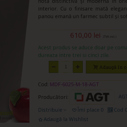
notă distinctivă și modernă în ori
interior. Cu o finisare mată elegan
panou emană un farmec subtil și sofi
610,00 lei
(TVA incl.)
Acest produs se aduce doar pe coma
dureaza intre trei si cinci zile.
Adaugă în c
Cod:
MDF-6025-M-18-AGT
AGT
Producători:
Distribuie
Îmi place
0
Cod 
Adaugă la Wishlist