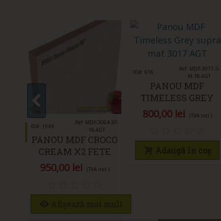
026-S-
Îmi place
Ref: MDF-3017-S-
ID#: 616
GT
M-18-AGT
PANOU MDF
PRA
TIMELESS GREY
T
SUPRA MAT 3017
800,00 lei
(TVA incl.)
AGT
Îmi place
Ref: MDF-3064-3P-
ID#: 1944
18-AGT
 mult
PANOU MDF CROCO
Adaugă în coș
CREAM X2 FETE
3064 3P AGT SUPER
950,00 lei
(TVA incl.)
MAT
Afișează mai mult