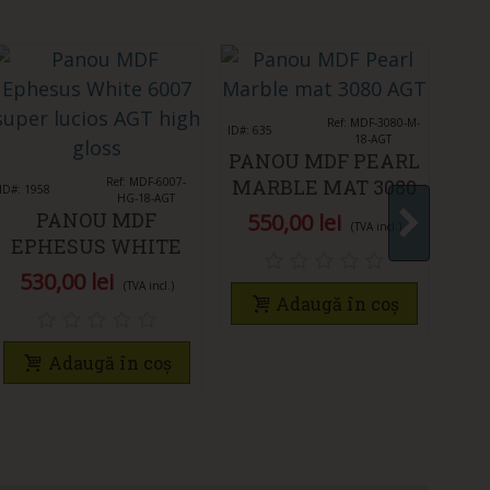
Îmi place
Ref: MDF-3080-M-
ID#: 635
18-AGT
PANOU MDF PEARL
ID#: 5
Îmi place
Ref: MDF-6007-
MARBLE MAT 3080
ID#: 1958
HG-18-AGT
P
AGT
PANOU MDF
550,00 lei
(TVA incl.)
7
EPHESUS WHITE
4
6007 SUPER LUCIOS
530,00 lei
(TVA incl.)
AGT HIGH GLOSS
Adaugă în coș
Adaugă în coș