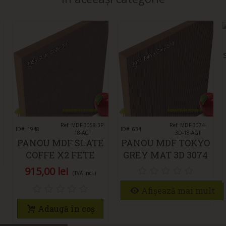
Îmi place
Ref: MDF-3058-3P-
Îmi place
Ref: MDF-3074-
ID#: 1948
ID#: 634
18-AGT
3D-18-AGT
PANOU MDF SLATE
PANOU MDF TOKYO
COFFE X2 FETE
GREY MAT 3D 3074
3058 3P AGT SUPER
AGT
915,00 lei
(TVA incl.)
MAT
Afișează mai mult
Adaugă în coș