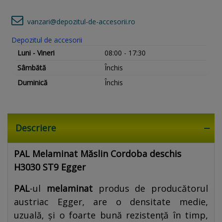
vanzari@depozitul-de-accesorii.ro
Depozitul de accesorii
Luni - Vineri
08:00 - 17:30
Sâmbătă
Închis
Duminică
Închis
Descriere
PAL Melaminat Măslin Cordoba deschis
H3030 ST9 Egger
PAL
-ul
melaminat
produs de producătorul
austriac Egger, are o densitate medie,
uzuală, și o foarte bună rezistență în timp,