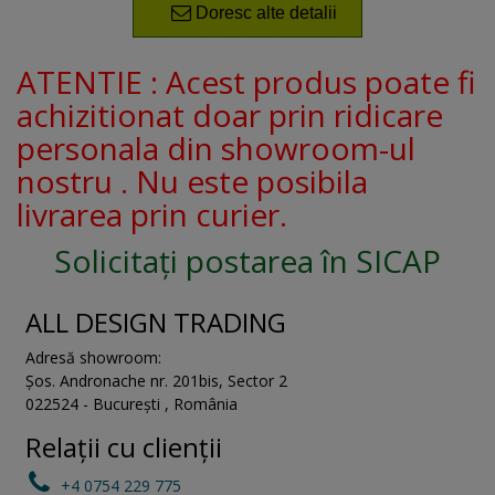
Doresc alte detalii
ATENTIE : Acest produs poate fi
achizitionat doar prin ridicare
personala din showroom-ul
nostru . Nu este posibila
livrarea prin curier.
Solicitați postarea în SICAP
ALL DESIGN TRADING
Adresă showroom:
Șos. Andronache nr. 201bis
,
Sector 2
022524
-
București
,
România
Relații cu clienții
+4 0754 229 775