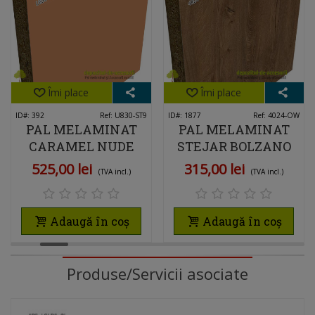
Îmi place
Îmi place
ID#: 392
Ref: U830-ST9
ID#: 1877
Ref: 4024-OW
PAL MELAMINAT
PAL MELAMINAT
CARAMEL NUDE
STEJAR BOLZANO
U830 ST9 EGGER
4024 OW KRONO
525,00 lei
315,00 lei
(TVA incl.)
(TVA incl.)
SWISS
Adaugă în coș
Adaugă în coș
Produse/Servicii asociate