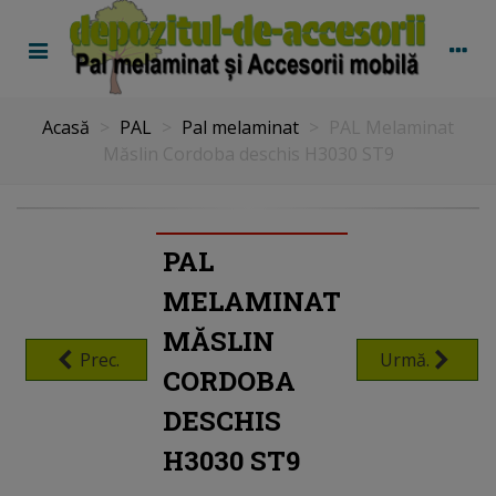
Acasă
>
PAL
>
Pal melaminat
>
PAL Melaminat
Măslin Cordoba deschis H3030 ST9
PAL
MELAMINAT
MĂSLIN
Prec.
Urmă.
CORDOBA
DESCHIS
H3030 ST9