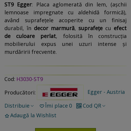
ST9 Egger
: Placa aglomerată din lem, (așchii
lemnoase impregnate cu aldehidă formică),
având suprafețele acoperite cu un finisaj
durabil, în
decor
marmură
,
suprafețe
cu
efect
de culoare perlat
, folosită în construcția
mobilierului expus unei uzuri intense și
murdăririi frecvente.
Cod:
H3030-ST9
Egger - Austria
Producători:
Distribuie
Îmi place
0
Cod QR
Adaugă la Wishlist