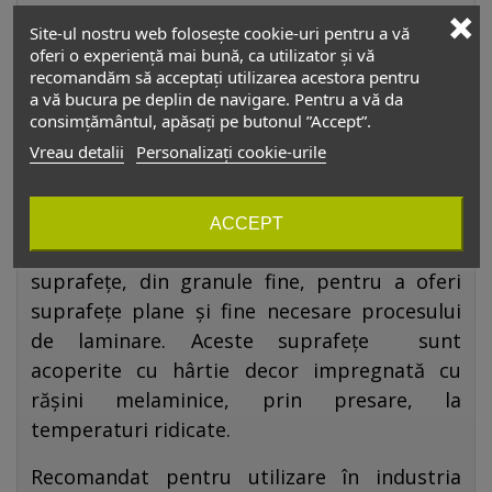
putându-se prelucra foarte ușor. Face parte
Site-ul nostru web folosește cookie-uri pentru a vă
din gama de
decoruri lemn autentic
, având o
oferi o experiență mai bună, ca utilizator și vă
culoare uniformă, fără erori de
recomandăm să acceptați utilizarea acestora pentru
a vă bucura pe deplin de navigare. Pentru a vă da
crominanță,
suprafețe cu efect de culoare
consimțământul, apăsați pe butonul ”Accept”.
perlat, perfect mat, catifelat
.
PAL
-ul
Vreau detalii
Personalizați cookie-urile
melaminat
este rezistent la diluanți slabi și
nitro. Constructiv,
PAL-ul melaminat
este
format din trei straturi, unul central ce
ACCEPT
conferă rezistența materialului si două, la
suprafețe, din granule fine, pentru a oferi
suprafețe plane și fine necesare procesului
de laminare. Aceste suprafețe sunt
acoperite cu hârtie decor impregnată cu
rășini melaminice, prin presare, la
temperaturi ridicate.
Recomandat pentru utilizare în industria