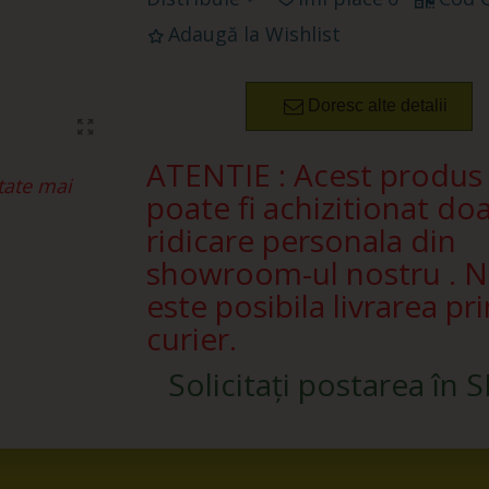
Adaugă la Wishlist
Doresc alte detalii
ATENTIE : Acest produs
tate mai
poate fi achizitionat doa
ridicare personala din
showroom-ul nostru . 
este posibila livrarea pri
curier.
Solicitați postarea în 