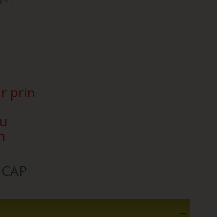
r prin
Nu
n
SICAP