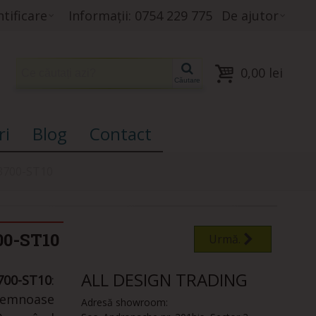
tificare
Informații: 0754 229 775
De ajutor
0,00 lei
Căutare
ri
Blog
Contact
H3700-ST10
0-ST10
Urmă.
ALL DESIGN TRADING
700-ST10
:
 lemnoase
Adresă showroom: