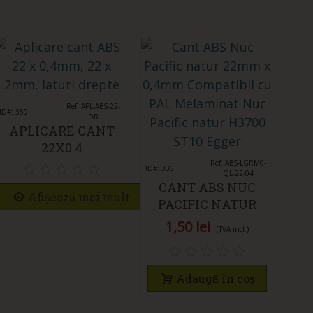
Îmi place
Ref: APL-ABS-22-
ID#: 389
DR
APLICARE CANT
22X0.4
Îmi place
Ref: ABS-LGRM0-
ID#: 336
QL-22-04
CANT ABS NUC
ID#: 4
Afișează mai mult
PACIFIC NATUR
C
22MM X 0,4MM
P
1,50 lei
(TVA incl.)
Adaugă în coș