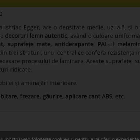
0
striac Egger, are o densitate medie, uzuală, și o
de
decoruri lemn autentic
, având o culoare uniformă
t
, suprafețe mate, antiderapante
.
PAL
-ul
melamin
n trei straturi, unul central ce conferă rezistența m
e necesare procesului de laminare. Aceste suprafețe 
uri ridicate.
ilei și amenajări interioare.
bitare, frezare, găurire, aplicare cant ABS
, etc.
-ul nostru web folosește cookie-uri pentru a vă oferi o experiență