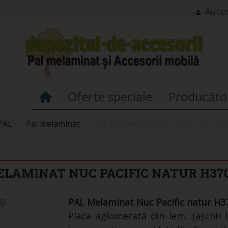
Auten
Oferte speciale
Producăto
PAL
>
Pal melaminat
>
PAL Melaminat Nuc Pacific natur 
ELAMINAT NUC PACIFIC NATUR H370
PAL Melaminat Nuc Pacific natur H3
Placa aglomerată din lem, (așchii