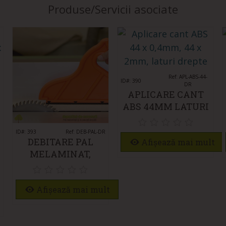
Produse/Servicii asociate
Îmi place
Ref: APL-ABS-44-
ID#: 390
DR
APLICARE CANT
ABS 44MM LATURI
DREPTE
ID#: 393
Îmi place
Ref: DEB-PAL-DR
DEBITARE PAL
Afișează mai mult
MELAMINAT,
DEBITARE MDF
UNGHI 90 GRADE
Afișează mai mult