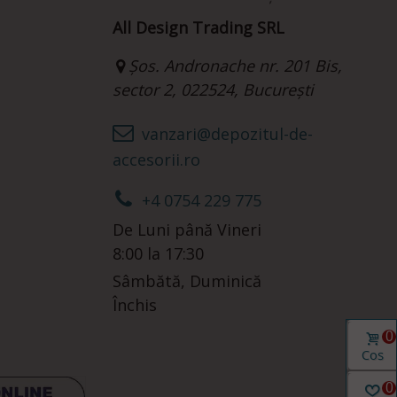
All Design Trading SRL
Șos. Andronache nr. 201 Bis,
sector 2, 022524, București
vanzari@depozitul-de-
accesorii.ro
+4 0754 229 775
De Luni până Vineri
8:00 la 17:30
Sâmbătă, Duminică
Închis
0
Coș
0