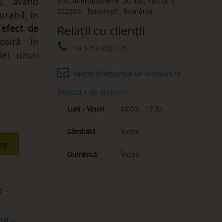
), având
Șos. Andronache nr. 201bis
,
Sector 2
022524
-
București
,
România
urabil, în
u
efect de
Relații cu clienții
osită în
+4 0754 229 775
nei uzuri
vanzari@depozitul-de-accesorii.ro
Depozitul de accesorii
Luni - Vineri
08:00 - 17:30
Sâmbătă
Închis
oș
Duminică
Închis
 -
QR