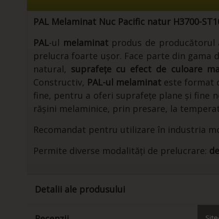
PAL Melaminat Nuc Pacific natur H3700-ST1
PAL
-ul
melaminat
produs de producătorul au
prelucra foarte ușor. Face parte din gama 
natural,
suprafețe cu efect de culoare
ma
Constructiv,
PAL-ul melaminat
este format di
fine, pentru a oferi suprafețe plane și fin
rășini melaminice, prin presare, la temperat
Recomandat pentru utilizare în industria mob
Permite diverse modalități de prelucrare:
de
Detalii ale produsului
Site
Recenzii