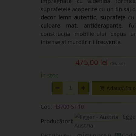
impregnate cu aldehidă formică
suprafețele acoperite cu un finisaj d
decor
lemn autentic
,
suprafețe
c
culoare mat, antiderapante
, fol
construcția mobilierului expus u
intense și murdăririi frecvente.
475,00 lei
(TVA incl.)
În stoc
Adaugă în c
Cod:
H3700-ST10
Egger
Producători:
Austria
Distribuie
Îmi place
0
Cod 