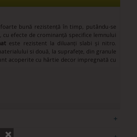
 foarte bună rezistență în timp, putându-se
, cu efecte de crominanță specifice lemnului
at
este rezistent la diluanți slabi și nitro.
aterialului si două, la suprafețe, din granule
sunt acoperite cu hârtie decor impregnată cu