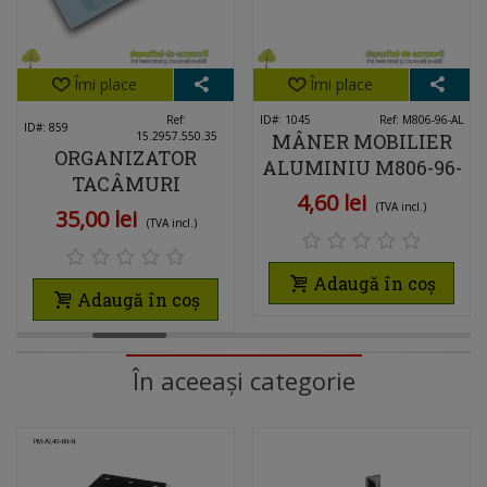
Îmi place
Îmi place
Ref:
ID#: 1045
Ref: M806-96-AL
ID#: 859
15.2957.550.35
MÂNER MOBILIER
ORGANIZATOR
ALUMINIU M806-96-
TACÂMURI
AL SATINAT
4,60 lei
550X500MM 6
(TVA incl.)
35,00 lei
(TVA incl.)
SEPARATOARE
Adaugă în coș
Adaugă în coș
În aceeași categorie