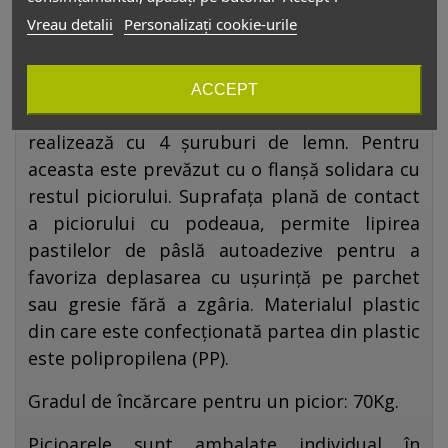
mobilier sau aplicație unde sunt necesare
Vreau detalii
Personalizați cookie-urile
picioare pentru corpuri statice
. Picioarele
sunt construite din oțel, vopsite gri
metalizat și sunt
reglabile
pe înălțime circa 2
ACCEPT
cm. Prinderea piciorului de baza corpului se
realizează cu 4 șuruburi de lemn. Pentru
aceasta este prevăzut cu o flanșă solidara cu
restul piciorului. Suprafața plană de contact
a piciorului cu podeaua, permite lipirea
pastilelor de pâslă autoadezive pentru a
favoriza deplasarea cu ușurință pe parchet
sau gresie fără a zgâria. Materialul plastic
din care este confecționată partea din plastic
este polipropilena (PP).
Gradul de încărcare pentru un picior: 70Kg.
Picioarele sunt ambalate individual în