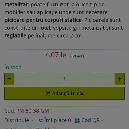
metalizat
: poate fi utilizat la orice tip de
mobilier sau aplicație unde sunt necesare
picioare pentru corpuri statice
. Picioarele sunt
construite din oțel, vopsite gri metalizat și sunt
reglabile
pe înălțime circa 2 cm.
4,07 lei
(TVA incl.)
În stoc
Adaugă în coș
Cod:
PM-50-38-GM
Distribuie
Îmi place
0
Cod QR