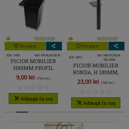
Îmi place
Îmi place
ID#: 1409
Ref: PM-AL40-80-N
Ref: NM-RONDA-
ID#: 2892
PICIOR MOBILIER
180-20M
PICIOR MOBILIER
H80MM PROFIL
RONDA, H 180MM,
PĂTRAT 40 X 40MM,
9,00 lei
NEGRU MAT
(TVA incl.)
23,00 lei
NEGRU
(TVA incl.)
Adaugă în coș
Adaugă în coș