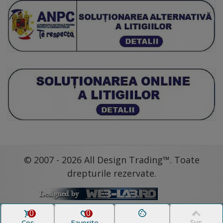
© 2007 - 2026 All Design Trading™. Toate
drepturile rezervate.
0
0
Coș
Favorite
Sus