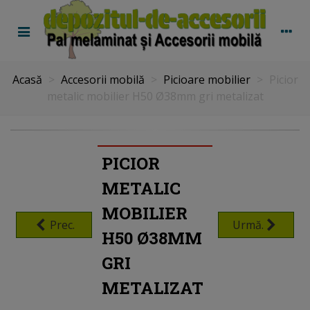
Acasă
>
Accesorii mobilă
>
Picioare mobilier
>
Picior
metalic mobilier H50 Ø38mm gri metalizat
PICIOR
METALIC
MOBILIER
Prec.
Urmă.
H50 Ø38MM
GRI
METALIZAT