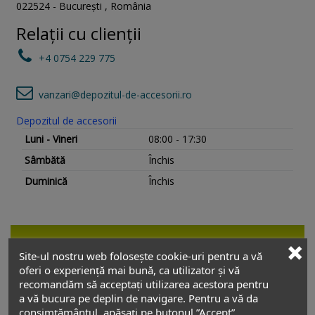
022524
-
București
,
România
Relații cu clienții
+4 0754 229 775
vanzari@depozitul-de-accesorii.ro
Depozitul de accesorii
Luni - Vineri
08:00 - 17:30
Sâmbătă
Închis
Duminică
Închis
Descriere
Site-ul nostru web folosește cookie-uri pentru a vă
oferi o experiență mai bună, ca utilizator și vă
Picior metalic mobilier H50mm Ø38mm gri
recomandăm să acceptați utilizarea acestora pentru
a vă bucura pe deplin de navigare. Pentru a vă da
metalizat
: poate fi utilizat la orice tip de
consimțământul, apăsați pe butonul ”Accept”.