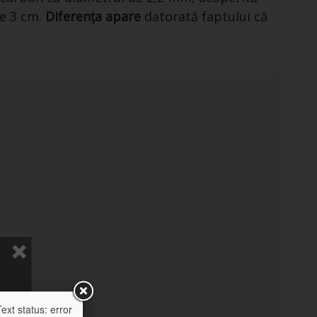
de 3 cm.
Diferența apare
datorată faptului că
xt status: error