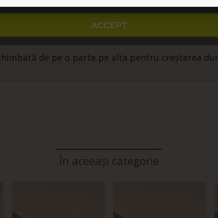
u detalii
Personalizați cookie-urile
ACCEPT
 se așeze pe o suprafață dură și dreaptă și continuă
schimbată de pe o parte pe alta pentru creșterea dur
În aceeași categorie