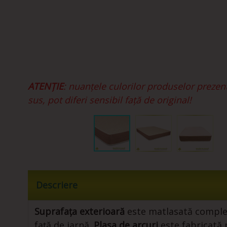
ATENȚIE
: nuanțele culorilor produselor prezen
sus, pot diferi sensibil față de original!
Descriere
Suprafața exterioară
este matlasată complet
față de iarnă.
Plasa de arcuri
este fabricată 