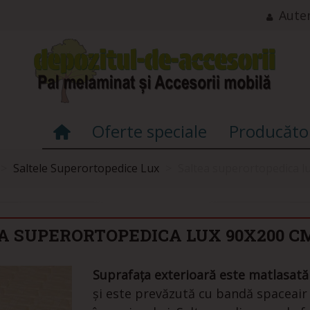
Auten
Oferte speciale
Producăto
>
Saltele Superortopedice Lux
>
Saltea superortopedica l
A SUPERORTOPEDICA LUX 90X200 C
Suprafața exterioară este matlasat
și este prevăzută cu bandă spaceair 