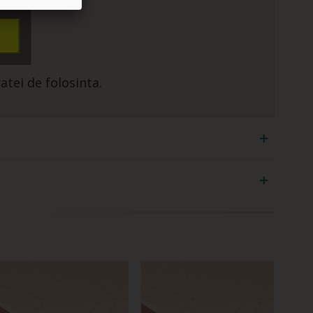
;
atei de folosinta.