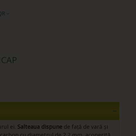
QR
SICAP
rul ei.
Salteaua dispune
de față de vară și
el carbon cu diametrul de 2,2 mm, acoperită