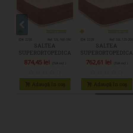
120-190
ICA
CM
cl.)
ID#: 2235
Îmi place
Ref: SSL-160-190
ID#: 2228
Îmi place
Ref: SSL-125-20
SALTEA
SALTEA
oș
SUPERORTOPEDICA
SUPERORTOPEDICA
LUX 160X190 CM
LUX 125X200 CM
874,45 lei
762,61 lei
(TVA incl.)
(TVA incl.)
ALBA
ALBA
Adaugă în coș
Adaugă în coș