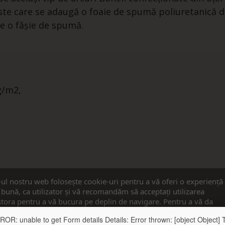
ste care se adaugă o foaie de spumă poliuretanică 
ce o fâșie de spumă.
g/m2,
-ul nostru web folosește cookie-uri pentru a vă oferi o experiență
bună, ca utilizator și vă recomandăm să acceptați utilizarea
tora pentru a vă bucura pe deplin de navigare. Pentru a vă da
imțământul, apăsați pe butonul ”Accept”.
: unable to get Form details Details: Error thrown: [object Object] Te