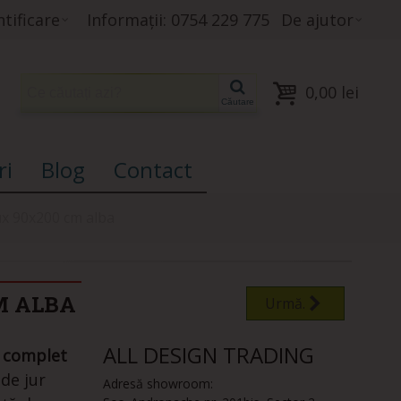
tificare
Informații: 0754 229 775
De ajutor
0,00 lei
Căutare
ri
Blog
Contact
ux 90x200 cm alba
M ALBA
Urmă.
ALL DESIGN TRADING
ă complet
de jur
Adresă showroom: