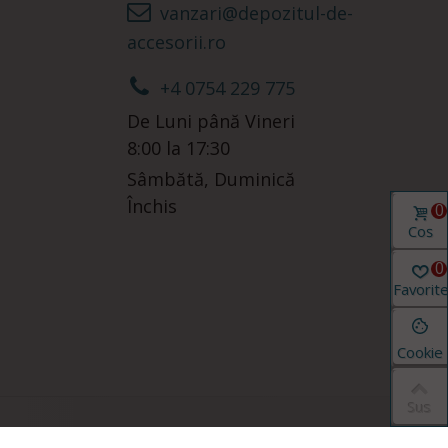
vanzari@depozitul-de-
accesorii.ro
+4 0754 229 775
De Luni până Vineri
8:00 la 17:30
Sâmbătă, Duminică
Închis
0
Coș
0
Favorit
Cookie
Sus