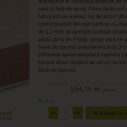
împrejurul ei. Salteaua dispune de f
vară și față de iarnă. Plasa de arcuri
fabricată pe același tip de arcuri Bo
confecționate din oțel carbon cu di
de 2,2 mm, acoperită cu două stratu
pâslă dură de 1100g, peste care se 
foaie de spumă poliuretanică de 3 c
Diferența apare datorată faptului că
fiecare două rânduri de arcuri se in
fâșie de spumă.
554,16 lei
(TVA incl.)
În stoc
Adaugă în c