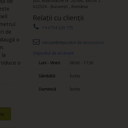
ață de
Șos. Andronache nr. 201bis
,
Sector 2
022524
-
București
,
România
 este
nell
Relații cu clienții
ametrul
+4 0754 229 775
ri de
adaugă o
vanzari@depozitul-de-accesorii.ro
m.
Depozitul de accesorii
 la
troduce o
Luni - Vineri
08:00 - 17:30
Sâmbătă
Închis
Duminică
Închis
oș