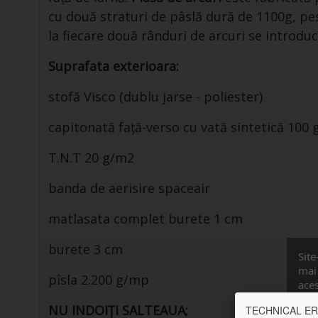
cu două straturi de pâslă dură de 1100g, pe
la fiecare două rânduri de arcuri se introdu
Suprafata exterioara:
stofă Visco (dublu jarse - poliester)
capitonată faţă-verso cu vată sintetică 100 
T.N.T 20 g/m2
banda de aerisire spaceair
matlasata complet burete 1 cm
burete 3 cm
Site
mai 
pîsla 2.200 g/mp
aces
cons
NU INDOIŢI SALTEAUA;
TECHNICAL ERROR