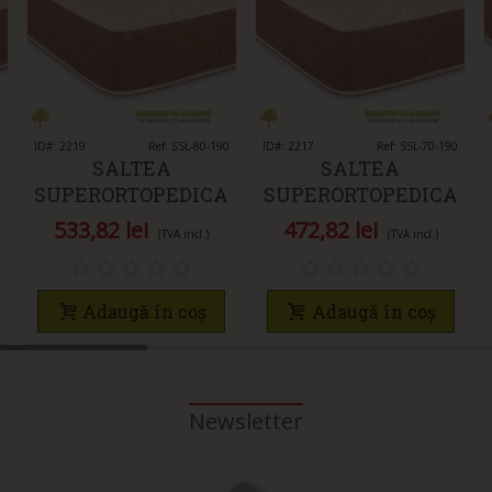
0
ID#: 2219
Îmi place
Ref: SSL-80-190
ID#: 2217
Îmi place
Ref: SSL-70-190
SALTEA
SALTEA
SUPERORTOPEDICA
SUPERORTOPEDICA
LUX 80X190 CM
LUX 70X190 CM
533,82 lei
472,82 lei
(TVA incl.)
(TVA incl.)
ALBA
ALBA
Adaugă în coș
Adaugă în coș
Newsletter