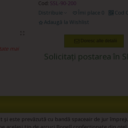
Cod:
SSL-90-200
Distribuie
Îmi place
0
Cod 
Adaugă la Wishlist
Doresc alte detalii
tate mai
Solicitați postarea în 
 și este prevăzută cu bandă spaceair de jur împreju
pe același tip de arcuri Bonell confecționate din oț