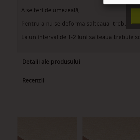
Vrea
A se feri de umezeală;
Pentru a nu se deforma salteaua, trebuie să
La un interval de 1-2 luni salteaua trebuie 
Detalii ale produsului
Recenzii