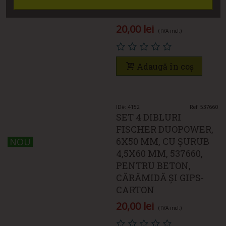
CĂRĂMIDĂ ȘI GIPS-
CARTON
20,00 lei
(TVA incl.)
Adaugă în coș
ID#: 4152
Ref: 537660
SET 4 DIBLURI
FISCHER DUOPOWER,
6X50 MM, CU ȘURUB
NOU
NOU
4,5X60 MM, 537660,
PENTRU BETON,
CĂRĂMIDĂ ȘI GIPS-
CARTON
20,00 lei
(TVA incl.)