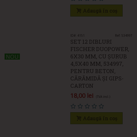
Adaugă în coș
ID#: 4151
Ref: 534997
SET 12 DIBLURI
FISCHER DUOPOWER,
6X30 MM, CU ȘURUB
NOU
NOU
4,5X40 MM, 534997,
PENTRU BETON,
CĂRĂMIDĂ ȘI GIPS-
CARTON
18,00 lei
(TVA incl.)
Adaugă în coș