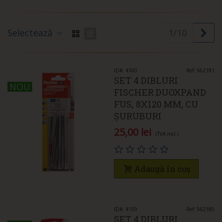
Ur
Selectează
1/10
ID#: 4160
Ref: 562181
SET 4 DIBLURI
NOU
NOU
FISCHER DUOXPAND
FUS, 8X120 MM, CU
ȘURUBURI
25,00 lei
(TVA incl.)
Adaugă în coș
ID#: 4159
Ref: 562180
SET 4 DIBLURI