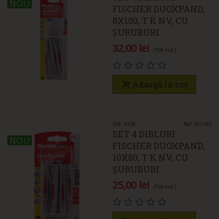
NOU
NOU
FISCHER DUOXPAND,
8X100, T K NV, CU
ȘURUBURI
32,00 lei
(TVA incl.)
Adaugă în coș
ID#: 4158
Ref: 562185
SET 4 DIBLURI
NOU
NOU
FISCHER DUOXPAND,
10X80, T K NV, CU
ȘURUBURI
25,00 lei
(TVA incl.)