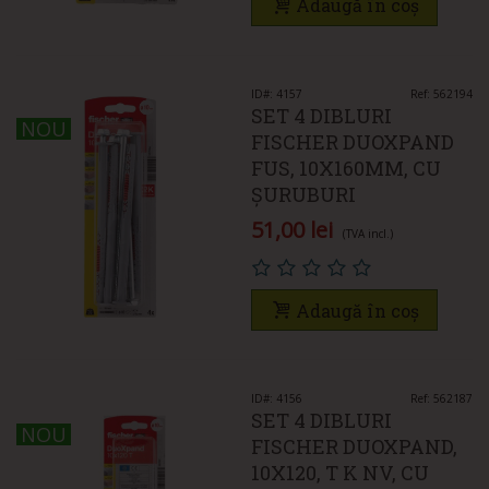
Adaugă în coș
ID#: 4157
Ref: 562194
SET 4 DIBLURI
NOU
NOU
FISCHER DUOXPAND
FUS, 10X160MM, CU
ȘURUBURI
51,00 lei
(TVA incl.)
Adaugă în coș
ID#: 4156
Ref: 562187
SET 4 DIBLURI
NOU
NOU
FISCHER DUOXPAND,
10X120, T K NV, CU