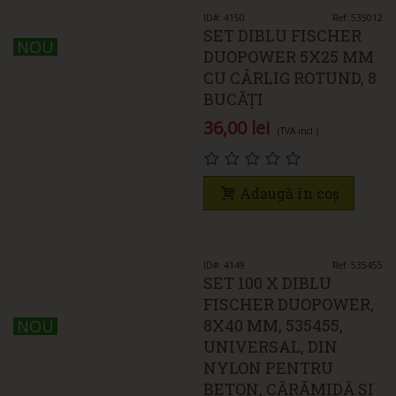
ID#: 4150
Ref: 535012
SET DIBLU FISCHER
NOU
NOU
DUOPOWER 5X25 MM
CU CÂRLIG ROTUND, 8
BUCĂȚI
36,00 lei
(TVA incl.)
Adaugă în coș
ID#: 4149
Ref: 535455
SET 100 X DIBLU
FISCHER DUOPOWER,
8X40 MM, 535455,
NOU
NOU
UNIVERSAL, DIN
NYLON PENTRU
BETON, CĂRĂMIDĂ ȘI