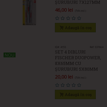
ȘURUBURI 7X127MM
46,00 lei
(TVA incl.)
Adaugă în coș
ID#: 4155
Ref: 537664
SET 4 DIBLURI
NOU
NOU
FISCHER DUOPOWER,
8X65MM CU
ȘURUBURI 5X80MM
20,00 lei
(TVA incl.)
Adaugă în coș