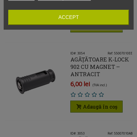
6,00 lei
(TVA incl.)
ACCEPT
Adaugă în coș
ID#: 3054
Ref: 55007010EE
AGĂȚĂTOARE K‑LOCK
902 CU MAGNET –
ANTRACIT
6,00 lei
(TVA incl.)
Adaugă în coș
ID#: 3053
Ref: 55007010AB