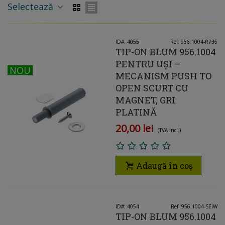
Selectează
ID#: 4055
Ref: 956.1004-R736
TIP-ON BLUM 956.1004
PENTRU UȘI –
NOU
NOU
MECANISM PUSH TO
OPEN SCURT CU
MAGNET, GRI
PLATINĂ
20,00 lei
(TVA incl.)
Adaugă în coș
ID#: 4054
Ref: 956.1004-SEIW
TIP-ON BLUM 956.1004