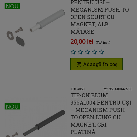
PENTRU UȘI –
NOU
NOU
MECANISM PUSH TO
OPEN SCURT CU
MAGNET, ALB
MĂTASE
20,00 lei
(TVA incl.)
Adaugă în coș
ID#: 4053
Ref: 956A1004-R736
TIP-ON BLUM
956A1004 PENTRU UȘI
NOU
NOU
– MECANISM PUSH
TO OPEN LUNG CU
MAGNET, GRI
PLATINĂ