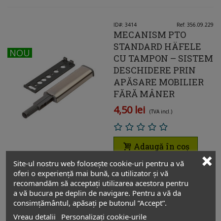
ID#: 3414
Ref: 356.09.229
MECANISM PTO
STANDARD HÄFELE
NOU
NOU
CU TAMPON – SISTEM
DESCHIDERE PRIN
APĂSARE MOBILIER
FĂRĂ MÂNER
4,50 lei
(TVA incl.)
Adaugă în coș
Site-ul nostru web folosește cookie-uri pentru a vă
oferi o experiență mai bună, ca utilizator și vă
recomandăm să acceptați utilizarea acestora pentru
ID#: 3055
Ref: 55007010IJ
a vă bucura pe deplin de navigare. Pentru a vă da
AGĂȚĂTOARE K‑LOCK
consimțământul, apăsați pe butonul ”Accept”.
902 CU MAGNET – GRI
Vreau detalii
Personalizați cookie-urile