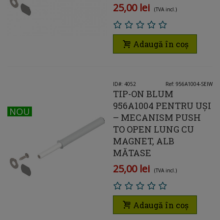
25,00 lei
(TVA incl.)
Adaugă în coș
ID#: 4052
Ref: 956A1004-SEIW
TIP-ON BLUM
956A1004 PENTRU UȘI
NOU
NOU
– MECANISM PUSH
TO OPEN LUNG CU
MAGNET, ALB
MĂTASE
25,00 lei
(TVA incl.)
Adaugă în coș