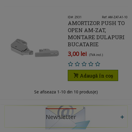
ID#: 2931
Ref: AM-ZAT-A1-10
AMORTIZOR PUSH TO
OPEN AM-ZAT,
MONTARE DULAPURI
BUCATARIE
3,00 lei
(TVA incl.)
Adaugă în coș
Se afiseaza
1
-10 din 10 produs(e)
Newsletter