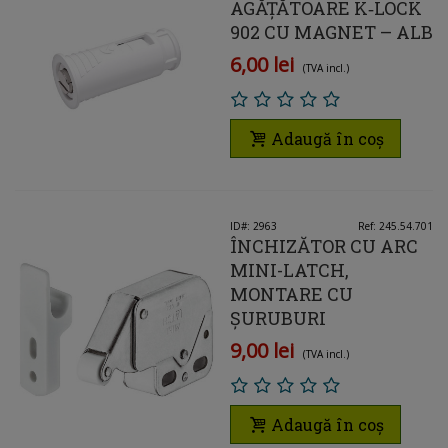
AGĂȚĂTOARE K‑LOCK
902 CU MAGNET – ALB
6,00 lei
(TVA incl.)
Adaugă în coș
ID#: 2963
Ref: 245.54.701
ÎNCHIZĂTOR CU ARC
MINI-LATCH,
MONTARE CU
ŞURUBURI
9,00 lei
(TVA incl.)
Adaugă în coș