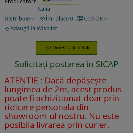
Producători:
Italia
Distribuie
Îmi place
0
Cod QR
Adaugă la Wishlist
Doresc alte detalii
Solicitați postarea în SICAP
ATENTIE : Dacă depășește
lungimea de 2m, acest produs
poate fi achizitionat doar prin
ridicare personala din
showroom-ul nostru. Nu este
posibila livrarea prin curier.