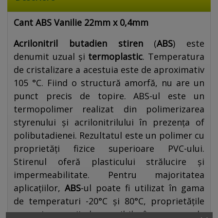
Cant ABS Vanilie 22mm x 0,4mm
Acrilonitril butadien stiren
(
ABS
) este
denumit uzual și
termoplastic
. Temperatura
de cristalizare a acestuia este de aproximativ
105 °C. Fiind o structură amorfă, nu are un
punct precis de topire. ABS-ul este un
termopolimer realizat din polimerizarea
styrenului și acrilonitrilului în prezența of
polibutadienei. Rezultatul este un polimer cu
proprietăți fizice superioare PVC-ului.
Stirenul oferă plasticului strălucire și
impermeabilitate. Pentru majoritatea
aplicațiilor,
ABS
-ul poate fi utilizat în gama
de temperaturi -20°C și 80°C, proprietățile
mecanice variind sensibil în gama de