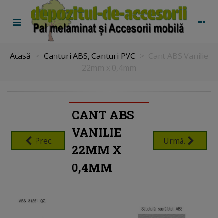
Acasă
>
Canturi ABS, Canturi PVC
>
Cant ABS Vanilie
22mm x 0,4mm
CANT ABS
VANILIE
Prec.
Urmă.
22MM X
0,4MM