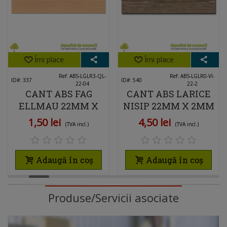
Îmi place
Îmi place
Ref: ABS-LGLR3-QL-
Ref: ABS-LGLR0-VI-
ID#: 337
ID#: 540
22-04
22-2
CANT ABS FAG
CANT ABS LARICE
ELLMAU 22MM X
NISIP 22MM X 2MM
0,4MM
1,50 lei
4,50 lei
(TVA incl.)
(TVA incl.)
Adaugă în coș
Adaugă în coș
Produse/Servicii asociate