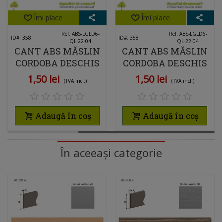
Îmi place
Îmi place
Ref: ABS-LGLD6-
Ref: ABS-LGLD6-
ID#: 358
ID#: 358
QL-22-04
QL-22-04
CANT ABS MĂSLIN
CANT ABS MĂSLIN
CORDOBA DESCHIS
CORDOBA DESCHIS
22MM X 0,4MM
22MM X 0,4MM
1,50 lei
1,50 lei
(TVA incl.)
(TVA incl.)
Adaugă în coș
Adaugă în coș
În aceeași categorie