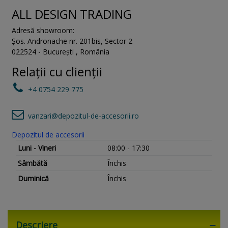
ALL DESIGN TRADING
Adresă showroom:
Șos. Andronache nr. 201bis
,
Sector 2
022524
-
București
,
România
Relații cu clienții
+4 0754 229 775
vanzari@depozitul-de-accesorii.ro
Depozitul de accesorii
Luni - Vineri
08:00 - 17:30
Sâmbătă
Închis
Duminică
Închis
Descriere