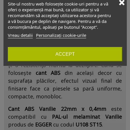
Site-ul nostru web folosește cookie-uri pentru a vă
temperaturi domestice.
oferi o experiență mai bună, ca utilizator și vă
recomandăm să acceptați utilizarea acestora pentru
În industria mobilei,
cantul ABS
se aplică cu
a vă bucura pe deplin de navigare. Pentru a vă da
ajutorul unui adeziv special preîncălzit, pe
consimțământul, apăsați pe butonul ”Accept”.
mașini prevăzute cu freze ce sigură finisarea
Vreau detalii
Personalizați cookie-urile
muchiilor pieselor pe care acesta a fost
aplicat. Acest proces asigură o etanșeitate
ACCEPT
superioară a laturii pe care s-a aplicat cantul
și o rezistență mărită la dezlipire. Când se
folosește
cant ABS
din același decor cu
suprafața plăcilor, efectul vizual final de
finisare face ca piesele sa pară uniforme,
compacte, monobloc.
Cant ABS Vanilie 22mm x 0,4mm
este
compatibil cu
PAL-ul melaminat
Vanilie
produs de
EGGER
cu codul
U108 ST15
.