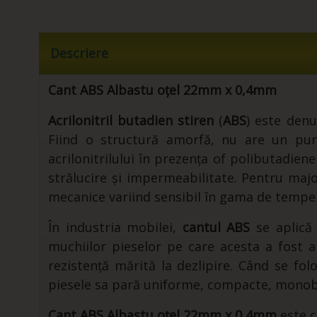
Descriere
Cant ABS Albastu oțel 22mm x 0,4mm
Acrilonitril butadien stiren
(
ABS
) este den
Fiind o structură amorfă, nu are un punc
acrilonitrilului în prezența of polibutadiene
strălucire și impermeabilitate. Pentru major
mecanice variind sensibil în gama de tempe
În industria mobilei,
cantul ABS
se aplică 
muchiilor pieselor pe care acesta a fost ap
rezistență mărită la dezlipire. Când se fo
piesele sa pară uniforme, compacte, monob
Cant ABS Albastu oțel 22mm x 0,4mm
este 