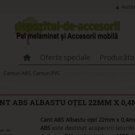
Auten
Oferte speciale
Producăto
>
Canturi ABS, Canturi PVC
>
Cant ABS Albastu oțel 22mm
NT ABS ALBASTU OȚEL 22MM X 0,
Cant ABS Albastu oțel 22mm x 0,4m
ABS
este destinat acoperirii laturilo