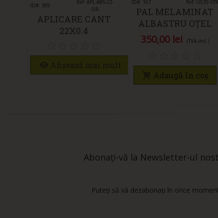
Îmi place
Ref: APL-ABS-22-
ID#: 167
Îmi place
Ref: U539-ST
ID#: 389
DR
PAL MELAMINAT
APLICARE CANT
ALBASTRU OȚEL
22X0.4
U539-ST9
350,00 lei
(TVA incl.)
Afișează mai mult
Adaugă în coș
Abonați-vă la Newsletter-ul nostr
Puteți să vă dezabonați în orice moment.