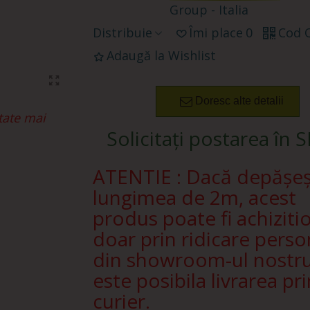
Group - Italia
Distribuie
Îmi place
0
Cod 
Adaugă la Wishlist
Doresc alte detalii
tate mai
Solicitați postarea în 
ATENTIE : Dacă depășe
lungimea de 2m, acest
produs poate fi achiziti
doar prin ridicare perso
din showroom-ul nostr
este posibila livrarea pri
curier.