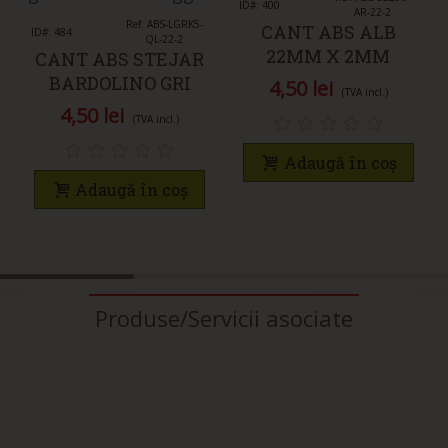
ID#: 400
AR-22-2
Îmi place
Ref: ABS-LGRK5-
CANT ABS ALB
ID#: 484
QL-22-2
22MM X 2MM
CANT ABS STEJAR
BARDOLINO GRI
4,50 lei
(TVA incl.)
22MM X 2MM
4,50 lei
(TVA incl.)
Adaugă în coș
Adaugă în coș
Produse/Servicii asociate