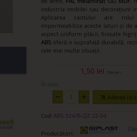
de lemn,
PAL melaminat
sau
MDF
, 
industria mobilei sau decorațiuni in
Aplicarea cantului are rol
impermeabiliza aceste laturi și de a
aspect uniform plăcii, finisate îngrij
ABS
oferă o suprafață durabilă, rezi
cele mai multe situații.
1,50 lei
(TVA incl.)
În stoc
Adaugă în c
Cod:
ABS-32476-QZ-22-04
Gip
Producători: