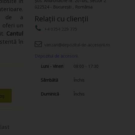
folosite în
Șos. Andronache nr. 201bis
,
Sector 2
022524
-
București
,
România
terioare.
ul de a
Relații cu clienții
 oferi un
+4 0754 229 775
it.
Cantul
stentă în
vanzari@depozitul-de-accesorii.ro
Depozitul de accesorii
Luni - Vineri
08:00 - 17:30
Sâmbătă
Închis
Duminică
Închis
oș
last