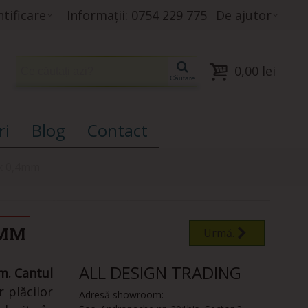
tificare
Informații: 0754 229 775
De ajutor
0,00 lei
Căutare
ri
Blog
Contact
 x 0,4mm
4MM
Urmă.
ALL DESIGN TRADING
m. Cantul
r plăcilor
Adresă showroom: