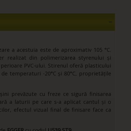
zare a acestuia este de aproximativ 105 °C.
 realizat din polimerizarea styrenului și
uperioare PVC-ului. Stirenul oferă plasticului
a de temperaturi -20°C și 80°C, proprietățile
șini prevăzute cu freze ce sigură finisarea
ră a laturii pe care s-a aplicat cantul și o
lor, efectul vizual final de finisare face ca
 de
EGGER
cu codul
U539 ST9
.