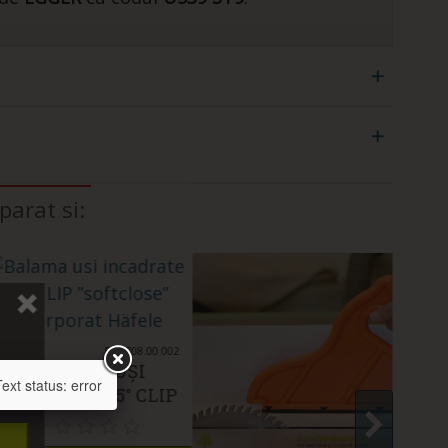
arat si:
D#: 1541
Îmi place
Ref: 308.00.002
BALAMA UȘI
xt status: error
ÎNCADRATE 95° CLIP
”SOFTCLOSE”
ÎNCORPORAT