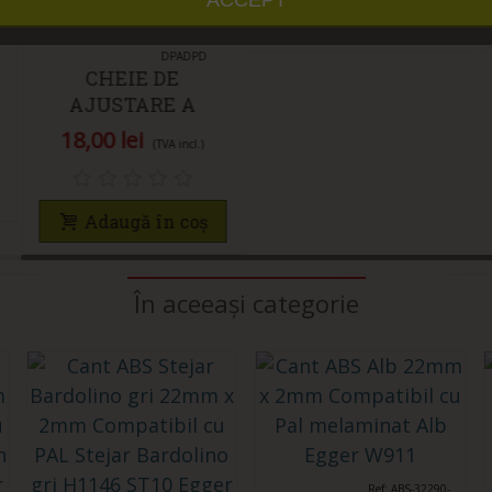
Afișează mai mult
91
Îmi place
Ref: NM-
ID#: 652
KLUCZREG-
DPADPD
CHEIE DE
AJUSTARE A
PICIOARELOR
18,00 lei
(TVA incl.)
REGLABILE, DPS,
DPD
Adaugă în coș
În aceeași categorie
Îmi place
Ref: ABS-32290-