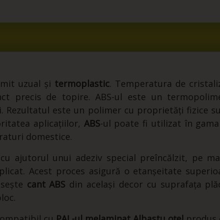
umit uzual și
termoplastic
. Temperatura de cristali
t precis de topire. ABS-ul este un termopolimer
i. Rezultatul este un polimer cu proprietăți fizice s
itatea aplicațiilor,
ABS
-ul poate fi utilizat în gam
raturi domestice.
cu ajutorul unui adeziv special preîncălzit, pe ma
licat. Acest proces asigură o etanșeitate superioa
losește
cant ABS
din același decor cu suprafața plăci
loc.
compatibil cu
PAL-ul melaminat Albastu oțel
produs