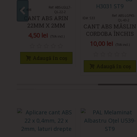
GLL9-
Îmi place
Ref: ABS-LGLL7-
ID#: 498
-2
QL-22-2
Îmi place
Ref: ABS-LGPK5-
NGE
CANT ABS ARIN
ID#: 533
QL-43-2
M
22MM X 2MM
CANT ABS MĂSLIN
CORDOBA ÎNCHIS
4,50 lei
)
(TVA incl.)
43MM X 2MM
10,00 lei
(TVA incl.)
oș
Adaugă în coș
Adaugă în coș