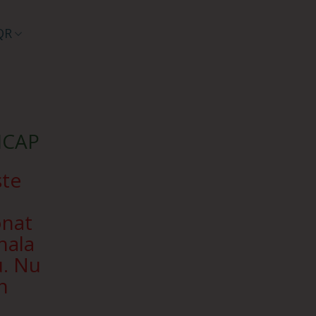
QR
SICAP
ște
onat
nala
u. Nu
n