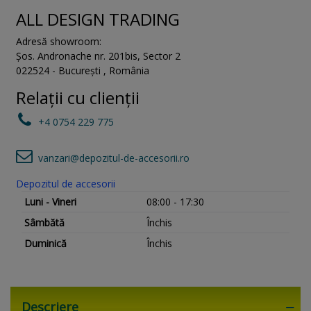
ALL DESIGN TRADING
Adresă showroom:
Șos. Andronache nr. 201bis
,
Sector 2
022524
-
București
,
România
Relații cu clienții
+4 0754 229 775
vanzari@depozitul-de-accesorii.ro
Depozitul de accesorii
Luni - Vineri
08:00 - 17:30
Sâmbătă
Închis
Duminică
Închis
Descriere