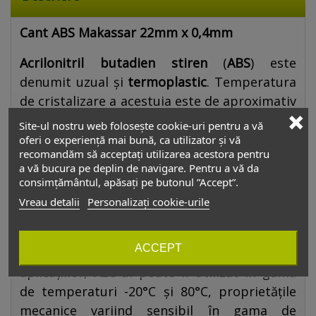
Cant ABS Makassar 22mm x 0,4mm
Acrilonitril butadien stiren
(
ABS
) este
denumit uzual și
termoplastic
. Temperatura
de cristalizare a acestuia este de aproximativ
105 °C. Fiind o structură amorfă, nu are un
Site-ul nostru web folosește cookie-uri pentru a vă
punct precis de topire. ABS-ul este un
oferi o experiență mai bună, ca utilizator și vă
recomandăm să acceptați utilizarea acestora pentru
termopolimer realizat din polimerizarea
a vă bucura pe deplin de navigare. Pentru a vă da
styrenului și acrilonitrilului în prezența of
consimțământul, apăsați pe butonul ”Accept”.
polibutadienei. Rezultatul este un polimer cu
Vreau detalii
Personalizați cookie-urile
proprietăți fizice superioare PVC-ului.
Stirenul oferă plasticului strălucire și
ACCEPT
impermeabilitate. Pentru majoritatea
aplicațiilor,
ABS
-ul poate fi utilizat în gama
de temperaturi -20°C și 80°C, proprietățile
mecanice variind sensibil în gama de