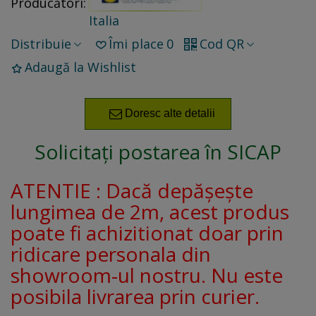
Producători:
Italia
Distribuie
Îmi place
0
Cod QR
Adaugă la Wishlist
Doresc alte detalii
Solicitați postarea în SICAP
ATENTIE : Dacă depășește
lungimea de 2m, acest produs
poate fi achizitionat doar prin
ridicare personala din
showroom-ul nostru. Nu este
posibila livrarea prin curier.