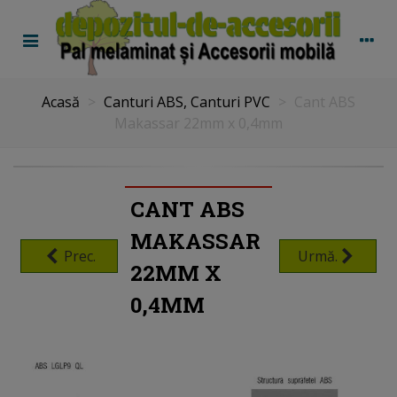
Acasă
>
Canturi ABS, Canturi PVC
>
Cant ABS
Makassar 22mm x 0,4mm
CANT ABS
MAKASSAR
Prec.
Urmă.
22MM X
0,4MM