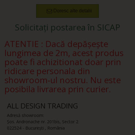
Doresc alte detalii
Solicitați postarea în SICAP
ATENTIE : Dacă depășește
lungimea de 2m, acest produs
poate fi achizitionat doar prin
ridicare personala din
showroom-ul nostru. Nu este
posibila livrarea prin curier.
ALL DESIGN TRADING
Adresă showroom:
Șos. Andronache nr. 201bis
,
Sector 2
022524
-
București
,
România