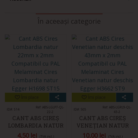
În aceeași categorie
Îmi place
Îmi place
Ref: ABS-LGLP7-QL-
Ref: ABS-LGRL9-QL-
ID#: 514
ID#: 505
22-2
43-2
CANT ABS CIREȘ
CANT ABS CIREŞ
LOMBARDIA NATUR
VENEŢIAN NATUR
22MM X 2MM
DESCHIS 43MM X
4,50 lei
10,00 lei
(TVA incl.)
(TVA incl.)