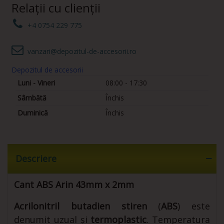
Relații cu clienții
+4 0754 229 775
vanzari@depozitul-de-accesorii.ro
Depozitul de accesorii
Luni - Vineri
08:00 - 17:30
Sâmbătă
Închis
Duminică
Închis
Descriere
Cant ABS Arin 43mm x 2mm
Acrilonitril butadien stiren
(
ABS
) este
denumit uzual și
termoplastic
. Temperatura