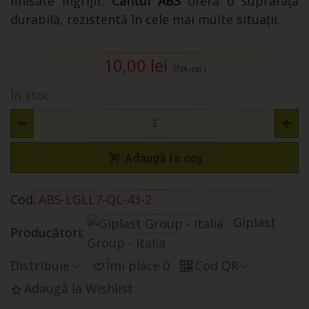
finisate îngrijit.
Cantul ABS
oferă o suprafață
durabilă, rezistentă în cele mai multe situații.
10,00 lei
(TVA incl.)
În stoc
Adaugă în coș
Cod:
ABS-LGLL7-QL-43-2
Giplast
Producători:
Group - Italia
Distribuie
Îmi place
0
Cod QR
Adaugă la Wishlist