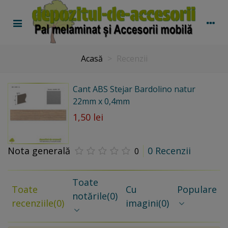
Acasă
>
Recenzii
Cant ABS Stejar Bardolino natur
22mm x 0,4mm
1,50 lei
Nota generală
0 Recenzii
0
Toate
Toate
Cu
Populare
notările
(0)
recenziile
(0)
imagini
(0)