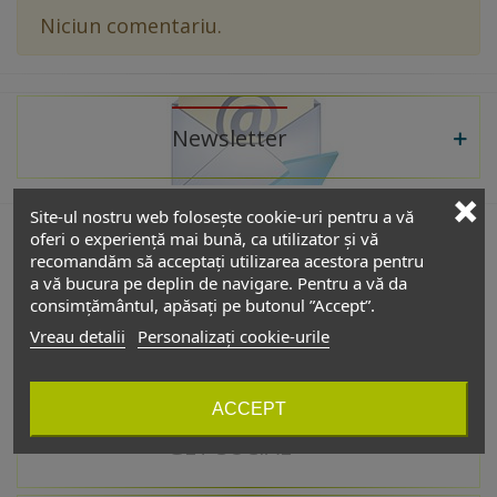
Niciun comentariu.
Newsletter
Site-ul nostru web folosește cookie-uri pentru a vă
oferi o experiență mai bună, ca utilizator și vă
recomandăm să acceptați utilizarea acestora pentru
De interes
a vă bucura pe deplin de navigare. Pentru a vă da
consimțământul, apăsați pe butonul ”Accept”.
Vreau detalii
Personalizați cookie-urile
Catalog
ACCEPT
GET SOCIAL