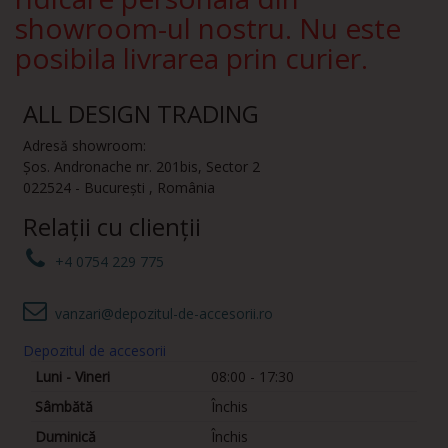
showroom-ul nostru. Nu este
posibila livrarea prin curier.
ALL DESIGN TRADING
Adresă showroom:
Șos. Andronache nr. 201bis
,
Sector 2
022524
-
București
,
România
Relații cu clienții
+4 0754 229 775
vanzari@depozitul-de-accesorii.ro
Depozitul de accesorii
Luni - Vineri
08:00 - 17:30
Sâmbătă
Închis
Duminică
Închis