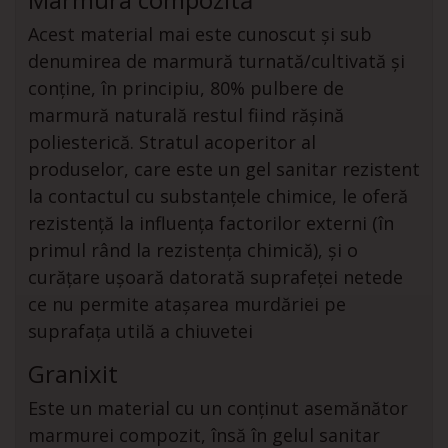
Acest material mai este cunoscut și sub
denumirea de marmură turnată/cultivată și
conține, în principiu, 80% pulbere de
marmură naturală restul fiind rășină
poliesterică. Stratul acoperitor al
produselor, care este un gel sanitar rezistent
la contactul cu substanțele chimice, le oferă
rezistență la influența factorilor externi (în
primul rând la rezistența chimică), și o
curățare ușoară datorată suprafeței netede
ce nu permite atașarea murdăriei pe
suprafața utilă a chiuvetei
Granixit
Este un material cu un conținut asemănător
marmurei compozit, însă în gelul sanitar