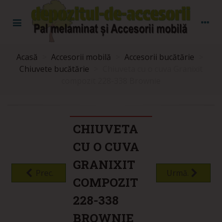
Acasă
>
Accesorii mobilă
>
Accesorii bucătărie
>
Chiuvete bucătărie
>
Chiuveta cu o cuva Granixit
compozit 228-338 Brownie
CHIUVETA
CU O CUVA
GRANIXIT
Prec.
Urmă.
COMPOZIT
228-338
BROWNIE