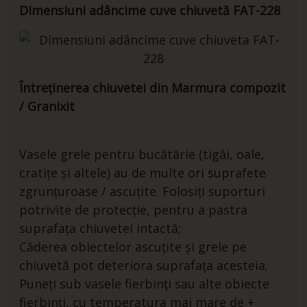
Dimensiuni adâncime cuve chiuvetă FAT-228
Întreținerea chiuvetei din Marmura compozit
/ Granixit
Vasele grele pentru bucătărie (tigăi, oale,
cratițe și altele) au de multe ori suprafete
zgrunțuroase / ascuțite. Folosiți suporturi
potrivite de protecție, pentru a pastra
suprafața chiuvetei intactă;
Căderea obiectelor ascuțite și grele pe
chiuvetă pot deteriora suprafața acesteia;
Puneți sub vasele fierbinți sau alte obiecte
fierbinți, cu temperatura mai mare de +