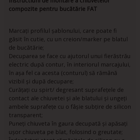
Instructiuni de montare a chiuvetelor
compozite pentru bucătărie FAT
Marcați profilul șablonului, care poate fi
găsit în cutie, cu un creion/marker pe blatul
de bucătărie;
Decuparea se face cu ajutorul unui fierăstrău
electric după contur, în interiorul marcajului,
în așa fel ca acesta (conturul) să rămână
vizibil și după decupare;
Curățați cu spirt/ degresant suprafețele de
contact ale chiuvetei și ale blatului și ungeți
ambele suprafețe cu o fâșie subțire de silicon
transparent;
Puneți chiuveta în gaura decupată și apăsați
ușor chiuveta pe blat, folosind o greutate;