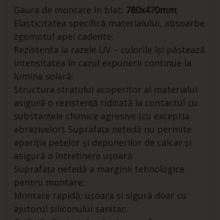
Gaura de montare în blat:
780x470mm
;
Elasticitatea specifică materialului, absoarbe
zgomotul apei cadente;
Rezistenta la razele UV – culorile își păstează
intensitatea în cazul expunerii continue la
lumina solară;
Structura stratului acoperitor al materialui
asigură o rezistență ridicată la contactul cu
substanțele chimice agresive (cu exceptia
abrazivelor). Suprafața netedă nu permite
apariția petelor și depunerilor de calcar și
asigură o întreținere ușoară;
Suprafața netedă a marginii tehnologice
pentru montare;
Montare rapidă, ușoara și sigură doar cu
ajutorul siliconului sanitar;