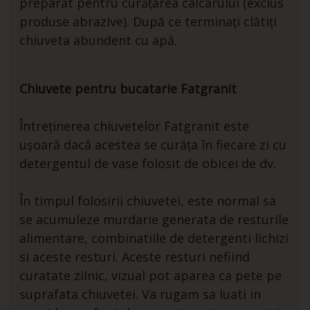
preparat pentru curățarea calcarului (exclus
produse abrazive). După ce terminați clătiți
chiuveta abundent cu apă.
Chiuvete pentru bucatarie Fatgranit
Întreținerea chiuvetelor Fatgranit este
ușoară dacă acestea se curăța în fiecare zi cu
detergentul de vase folosit de obicei de dv.
În timpul folosirii chiuvetei, este normal sa
se acumuleze murdarie generata de resturile
alimentare, combinatiile de detergenti lichizi
si aceste resturi. Aceste resturi nefiind
curatate zilnic, vizual pot aparea ca pete pe
suprafata chiuvetei. Va rugam sa luati in