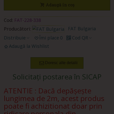
Adaugă în coș
Cod:
FAT-228-338
FAT Bulgaria
Producători:
Distribuie
Îmi place
0
Cod QR
Adaugă la Wishlist
Doresc alte detalii
Solicitați postarea în SICAP
ATENTIE : Dacă depășește
lungimea de 2m, acest produs
poate fi achizitionat doar prin
ridicare personala din