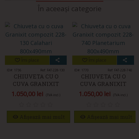
În aceeași categorie
Îmi place
Îmi place
ID#: 1736
Ref: FAT-228-130
ID#: 1770
Ref: FAT-228-740
CHIUVETA CU O
CHIUVETA CU O
CUVA GRANIXIT
CUVA GRANIXIT
COMPOZIT 228-130
COMPOZIT 228-740
1.050,00 lei
1.050,00 lei
(TVA incl.)
(TVA incl.)
CALAHARI
PLANETARIUM
Afișează mai mult
Afișează mai mult