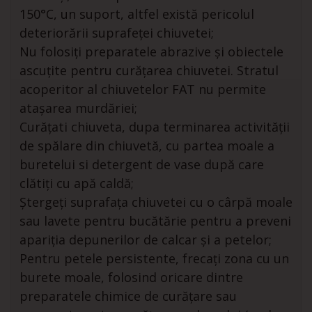
150°C, un suport, altfel există pericolul
deteriorării suprafeței chiuvetei;
Nu folosiți preparatele abrazive și obiectele
ascuțite pentru curățarea chiuvetei. Stratul
acoperitor al chiuvetelor FAT nu permite
atașarea murdăriei;
Curățati chiuveta, dupa terminarea activității
de spălare din chiuvetă, cu partea moale a
buretelui si detergent de vase după care
clătiți cu apă caldă;
Ștergeți suprafața chiuvetei cu o cârpă moale
sau lavete pentru bucătărie pentru a preveni
apariția depunerilor de calcar și a petelor;
Pentru petele persistente, frecați zona cu un
burete moale, folosind oricare dintre
preparatele chimice de curățare sau