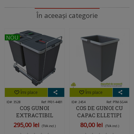
În aceeași categorie
NOU
NOU
Îmi place
Îmi place
ID#: 3528
Ref: PF01-44B1
ID#: 2454
Ref: PTM-SG44
COȘ GUNOI
COS DE GUNOI CU
EXTRACTIBIL
CAPAC ELLETIPI
ELLETIPI ECOFIL
PTM SG44 24L
295,00 lei
80,00 lei
(TVA incl.)
(TVA incl.)
PF01 44B1, 40L,