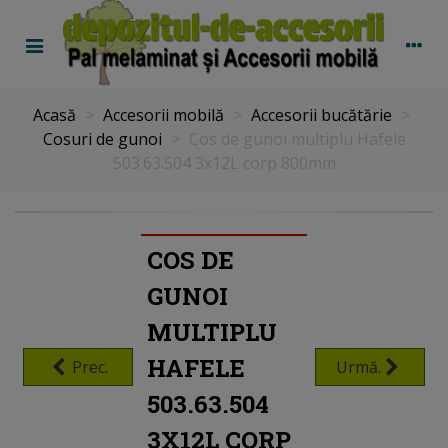
Acasă
>
Accesorii mobilă
>
Accesorii bucătărie
>
Cosuri de gunoi
>
Cos de gunoi multiplu Hafele
503.63.504 3x12L corp 800mm
COS DE
GUNOI
MULTIPLU
HAFELE
Prec.
Urmă.
503.63.504
3X12L CORP