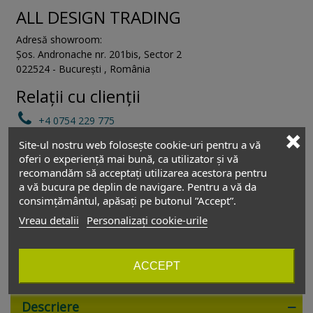
ALL DESIGN TRADING
Adresă showroom:
Șos. Andronache nr. 201bis
,
Sector 2
022524
-
București
,
România
Relații cu clienții
+4 0754 229 775
Site-ul nostru web folosește cookie-uri pentru a vă
vanzari@depozitul-de-accesorii.ro
oferi o experiență mai bună, ca utilizator și vă
recomandăm să acceptați utilizarea acestora pentru
Depozitul de accesorii
a vă bucura pe deplin de navigare. Pentru a vă da
consimțământul, apăsați pe butonul ”Accept”.
Luni - Vineri
08:00 - 17:30
Vreau detalii
Personalizați cookie-urile
Sâmbătă
Închis
Duminică
Închis
ACCEPT
Descriere