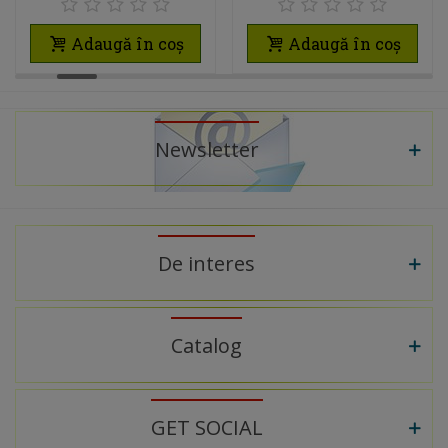
SISTEM
ÎNCORPORAT
Adaugă în coș
Adaugă în coș
PENTRU MOBILIER
BUCĂTĂRIE,
SEPARARE
SELECTIVĂ
Newsletter
De interes
Catalog
GET SOCIAL