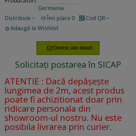
Producători:
Germania
Distribuie
Îmi place
0
Cod QR
Adaugă la Wishlist
Doresc alte detalii
Solicitați postarea în SICAP
ATENTIE : Dacă depășește
lungimea de 2m, acest produs
poate fi achizitionat doar prin
ridicare personala din
showroom-ul nostru. Nu este
posibila livrarea prin curier.