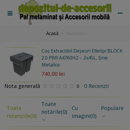
Acasă
>
Recenzii
Coș Extractibil Deșeuri Elletipi BLOCK
2.0 PBR A4760H2 – 2x45L, Șine
Metalice
740,00 lei
Nota generală
0 Recenzii
0
Toate
Toate
Cu
Populare
notările
(0)
recenziile
(0)
imagini
(0)