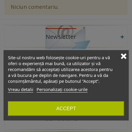
Niciun comentariu.
Newsletter
Site-ul nostru web folosește cookie-uri pentru a vă
oferi o experiență mai bună, ca utilizator și vă
recomandăm să acceptați utilizarea acestora pentru
De interes
a vă bucura pe deplin de navigare. Pentru a vă da
consimțământul, apăsați pe butonul ”Accept”.
Vreau detalii
Personalizați cookie-urile
Catalog
ACCEPT
GET SOCIAL