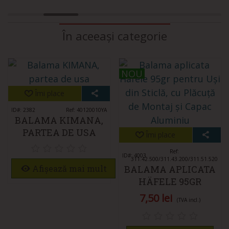
În aceeași categorie
NOU
NOU
Îmi place
ID#: 2382
Ref: 40120010YA
BALAMA KIMANA,
PARTEA DE USA
Îmi place
Ref:
ID#: 4003
311.42.500/311.43.200/311.51.520
Afișează mai mult
BALAMA APLICATA
HÄFELE 95GR
PENTRU UȘI DIN
7,50 lei
(TVA incl.)
STICLĂ, CU
PLĂCUȚĂ DE