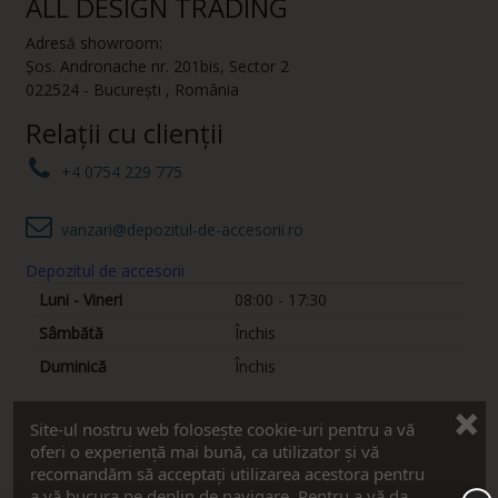
ALL DESIGN TRADING
Adresă showroom:
Șos. Andronache nr. 201bis
,
Sector 2
022524
-
București
,
România
Relații cu clienții
+4 0754 229 775
vanzari@depozitul-de-accesorii.ro
Depozitul de accesorii
Luni - Vineri
08:00 - 17:30
Sâmbătă
Închis
Duminică
Închis
Site-ul nostru web folosește cookie-uri pentru a vă
oferi o experiență mai bună, ca utilizator și vă
Descriere
recomandăm să acceptați utilizarea acestora pentru
a vă bucura pe deplin de navigare. Pentru a vă da