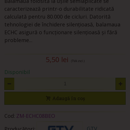
Balamaua folosită la ușile semiaplicate se
caracterizează printr-o durabilitate ridicată
calculată pentru 80.000 de cicluri. Datorită
tehnologiei de închidere silențioasă, balamaua
ECHC asigură o funcționare silențioasă și fără
probleme...
5,50 lei
(TVA incl.)
Disponibil
Adaugă în coș
Cod:
ZM-ECHC08BEO
GTV
Producători: