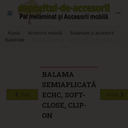
Acasă
>
Accesorii mobilă
>
Balamale și accesorii
>
Balamale
>
Balama semiaplicată ECHC, soft-close, clip-
on
BALAMA
SEMIAPLICATĂ
ECHC, SOFT-
Prec.
Urmă.
CLOSE, CLIP-
ON