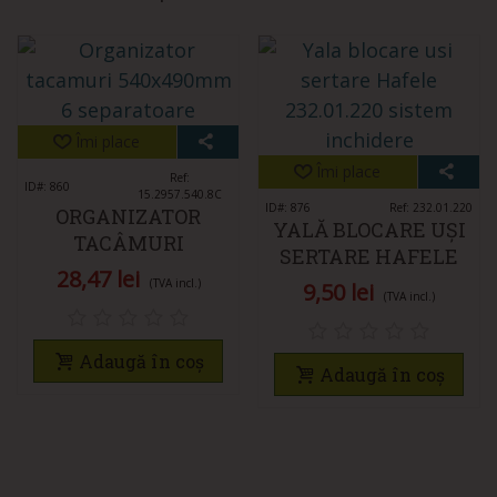
Îmi place
Îmi place
Ref:
ID#: 860
15.2957.540.8C
ID#: 876
Ref: 232.01.220
ORGANIZATOR
YALĂ BLOCARE UȘI
TACÂMURI
SERTARE HAFELE
540X490MM 6
28,47 lei
(TVA incl.)
9,50 lei
SEPARATOARE
(TVA incl.)
Adaugă în coș
Adaugă în coș