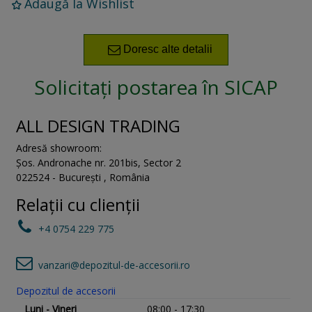
Adaugă la Wishlist
Doresc alte detalii
Solicitați postarea în SICAP
ALL DESIGN TRADING
Adresă showroom:
Șos. Andronache nr. 201bis
,
Sector 2
022524
-
București
,
România
Relații cu clienții
+4 0754 229 775
vanzari@depozitul-de-accesorii.ro
Depozitul de accesorii
Luni - Vineri
08:00 - 17:30