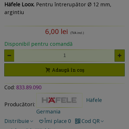
Häfele Loox.
Pentru întrerupător Ø 12 mm,
argintiu
6,00 lei
(TVA incl.)
Disponibil pentru comandă
Adaugă în coș
Cod:
833.89.090
Häfele
Producători:
Germania
Distribuie
Îmi place
0
Cod QR