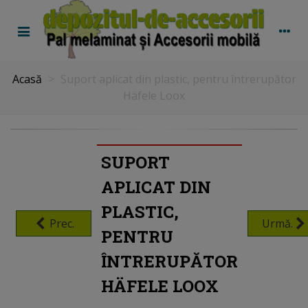
Acasă
>
Suport aplicat din plastic, pentru întrerupător
Häfele Loox
SUPORT
APLICAT DIN
PLASTIC,
Prec.
Urmă.
PENTRU
ÎNTRERUPĂTOR
HÄFELE LOOX