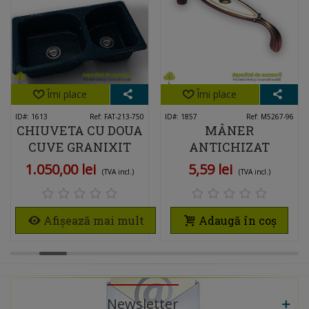
Îmi place
Îmi place
ID#: 1613
Ref: FAT-213-750
ID#: 1857
Ref: M5267-96
CHIUVETA CU DOUA
MÂNER
CUVE GRANIXIT
ANTICHIZAT
COMPOZIT 213-750
CERAMIC M5267
1.050,00 lei
5,59 lei
(TVA incl.)
(TVA incl.)
LAKE MICHIGAN
96MM
Afișează mai mult
Adaugă în coș
Newsletter