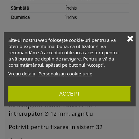
Sâmbătă
Închis
Duminică
Închis
Site-ul nostru web folosește cookie-uri pentru a vă
Descriere
oferi o experiență mai bună, ca utilizator și vă
recomandăm să acceptați utilizarea acestora pentru
a vă bucura pe deplin de navigare. Pentru a vă da
Suport aplicat din plastic,
consimțământul, apăsați pe butonul ”Accept”.
pentru întrerupător
Vreau detalii
Personalizați cookie-urile
Häfele Loox.
ACCEPT
Suport aplicat din plastic, pentru
întrerupător Häfele Loox.
Pentru
întrerupător Ø 12 mm, argintiu
Potrivit pentru fixarea in sistem 32