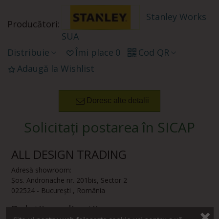
Stanley Works
Producători:
SUA
Distribuie
Îmi place
0
Cod QR
Adaugă la Wishlist
Doresc alte detalii
Solicitați postarea în SICAP
ALL DESIGN TRADING
Adresă showroom:
Șos. Andronache nr. 201bis
,
Sector 2
022524
-
București
,
România
Relații cu clienții