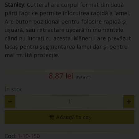
Stanley
: Cutterul are corpul format din două
părți fapt ce permite înlocuirea rapidă a lamei.
Are buton pozițional pentru folosire rapidă și
ușoară, sau retractare ușoară în momentele
când nu lucrați cu acesta. Mânerul are prevăzut
lăcaș pentru segmentarea lamei dar și pentru
mai multă protecție.
8,87 lei
(TVA incl.)
În stoc
Adaugă în coș
Cod:
1-10-150