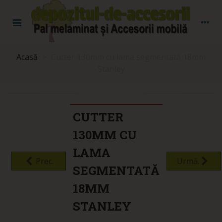
Acasă
>
Cutter 130mm cu lama segmentată 18mm
Stanley
CUTTER
130MM CU
LAMA
Prec.
Urmă.
SEGMENTATĂ
18MM
STANLEY