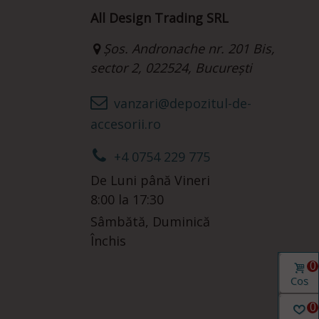
All Design Trading SRL
Șos. Andronache nr. 201 Bis,
sector 2, 022524, București
vanzari@depozitul-de-
accesorii.ro
+4 0754 229 775
De Luni până Vineri
8:00 la 17:30
Sâmbătă, Duminică
Închis
0
Coș
0