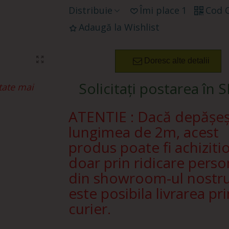
Distribuie
Îmi place
1
Cod 
Adaugă la Wishlist
Doresc alte detalii
Solicitați postarea în 
tate mai
ATENTIE : Dacă depășe
lungimea de 2m, acest
produs poate fi achiziti
doar prin ridicare perso
din showroom-ul nostr
este posibila livrarea pri
curier.