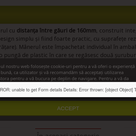
rul cu
distanța între găuri de 160mm
, construit int
sign simplu și fiind foarte practic, cu suprafețe rez
curățare). Mânerul este împachetat individual în amba
u o pungă de plastic în care se regăsesc două șurub
 grosimi mai mari sau mai mici decat standardul de 
-ul nostru web folosește cookie-uri pentru a vă oferi o experiență
ortului mânerului la care mai adăugați 4mm.
bună, ca utilizator și vă recomandăm să acceptați utilizarea
tora pentru a vă bucura pe deplin de navigare. Pentru a vă da
imțământul, apăsați pe butonul ”Accept”.
: unable to get Form details Details: Error thrown: [object Object] Te
u detalii
Personalizați cookie-urile
ACCEPT
În aceeași categorie