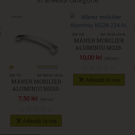
ID#: 926
Îmi place
Ref: M228-224-AL
MÂNER MOBILIER
ALUMINIU M228-
L
224-AL
10,00 lei
(TVA incl.)
ID#: 792
Îmi place
Ref: B0010-128-AL
Adaugă în coș
MÂNER MOBILIER
ALUMINIU B0010-
128-AL
7,50 lei
(TVA incl.)
Adaugă în coș