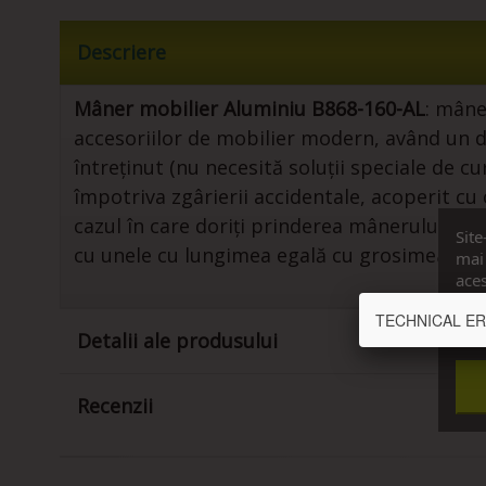
Descriere
Mâner mobilier Aluminiu B868-160-AL
: mâne
accesoriilor de mobilier modern, având un de
întreținut (nu necesită soluții speciale de 
împotriva zgârierii accidentale, acoperit c
cazul în care doriți prinderea mânerului pe
Site
cu unele cu lungimea egală cu grosimea sup
mai 
aces
cons
TECHNICAL ERROR
Vrea
Detalii ale produsului
Recenzii