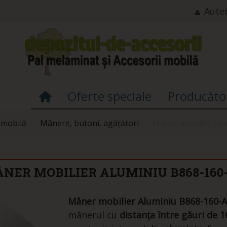
Auten
Oferte speciale
Producăto
 mobilă
>
Mânere, butoni, agățători
>
Mâner mobilier Al
NER MOBILIER ALUMINIU B868-160
Mâner mobilier Aluminiu B868-160-
mânerul cu
distanța între găuri de