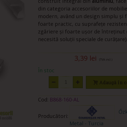
construit integral din
aluminiu
, fac
din categoria accesoriilor de mobili
modern, având un design simplu și f
foarte practic, cu suprafețe rezisten
zgâriere și foarte ușor de întreținut
necesită soluții speciale de curățare)
3,39 lei
(TVA incl.)
În stoc
Adaugă în c
Cod:
B868-160-AL
Őzk
Producători:
Metal - Turcia