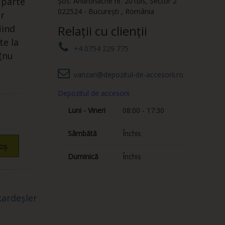
e parte
Șos. Andronache nr. 201bis
,
Sector 2
022524
-
București
,
România
er
iind
Relații cu clienții
te la
+4 0754 229 775
 (nu
.
vanzari@depozitul-de-accesorii.ro
Depozitul de accesorii
Luni - Vineri
08:00 - 17:30
Sâmbătă
Închis
oș
Duminică
Închis
ardeșler