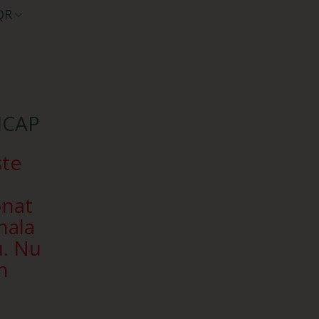
QR
SICAP
ște
onat
nala
u. Nu
n