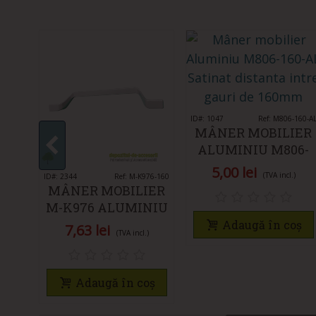
ARX-416
IER
ID#: 1047
Îmi place
Ref: M806-160-A
,
MÂNER MOBILIER
ALUMINIU M806-
.)
160-AL SATINAT
5,00 lei
(TVA incl.)
ID#: 2344
Îmi place
Ref: M-K976-160
MÂNER MOBILIER
oș
M-K976 ALUMINIU
160MM
Adaugă în coș
7,63 lei
(TVA incl.)
Adaugă în coș