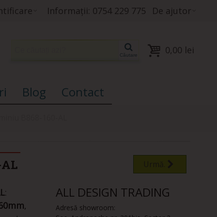
tificare
Informații: 0754 229 775
De ajutor
0,00 lei
Căutare
ri
Blog
Contact
uminiu B868-160-AL
-AL
Urmă.
ALL DESIGN TRADING
AL
:
 160mm
,
Adresă showroom: