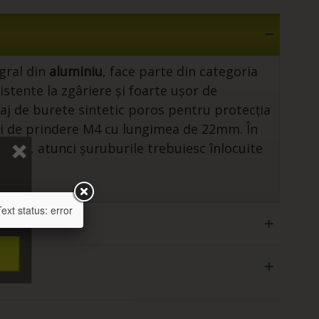
egral din
aluminiu
, face parte din categoria
istente la zgâriere și foarte ușor de
laj de burete sintetic poros pentru protecția
uri de prindere M4 cu lungimea de 22mm. În
18mm, atunci șuruburile trebuiesc înlocuite
xt status: error