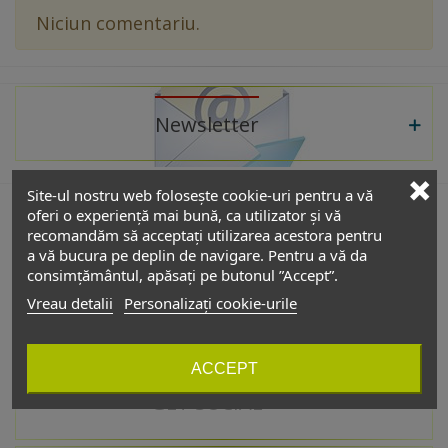
Niciun comentariu.
Newsletter
Site-ul nostru web folosește cookie-uri pentru a vă
oferi o experiență mai bună, ca utilizator și vă
recomandăm să acceptați utilizarea acestora pentru
De interes
a vă bucura pe deplin de navigare. Pentru a vă da
consimțământul, apăsați pe butonul ”Accept”.
Vreau detalii
Personalizați cookie-urile
Catalog
ACCEPT
GET SOCIAL