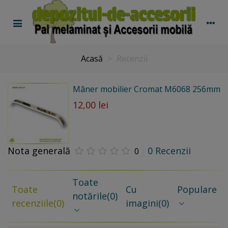
Acasă
>
Recenzii
Mâner mobilier Cromat M6068 256mm
12,00 lei
Nota generală
0 Recenzii
0
Toate
Toate
Cu
Populare
notările
(0)
recenziile
(0)
imagini
(0)