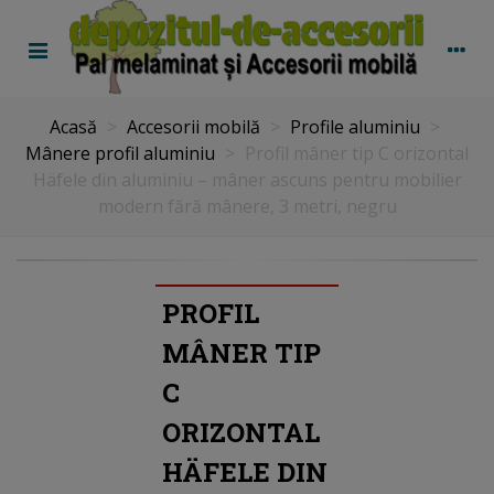
Acasă
>
Accesorii mobilă
>
Profile aluminiu
>
Mânere profil aluminiu
>
Profil mâner tip C orizontal
Häfele din aluminiu – mâner ascuns pentru mobilier
modern fără mânere, 3 metri, negru
PROFIL
MÂNER TIP
C
ORIZONTAL
HÄFELE DIN