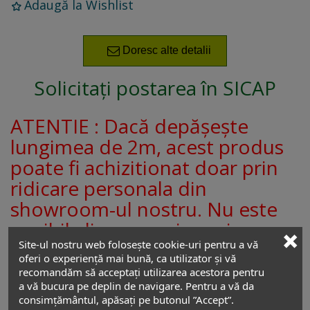
Adaugă la Wishlist
Doresc alte detalii
Solicitați postarea în SICAP
ATENTIE : Dacă depășește
lungimea de 2m, acest produs
poate fi achizitionat doar prin
ridicare personala din
showroom-ul nostru. Nu este
posibila livrarea prin curier.
Site-ul nostru web folosește cookie-uri pentru a vă
oferi o experiență mai bună, ca utilizator și vă
ALL DESIGN TRADING
recomandăm să acceptați utilizarea acestora pentru
a vă bucura pe deplin de navigare. Pentru a vă da
Adresă showroom:
consimțământul, apăsați pe butonul ”Accept”.
Șos. Andronache nr. 201bis
,
Sector 2