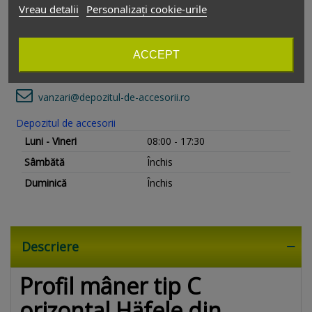
Vreau detalii
Personalizați cookie-urile
022524
-
București
,
România
Relații cu clienții
ACCEPT
+4 0754 229 775
vanzari@depozitul-de-accesorii.ro
Depozitul de accesorii
Luni - Vineri
08:00 - 17:30
Sâmbătă
Închis
Duminică
Închis
Descriere
Profil mâner tip C
orizontal Häfele din