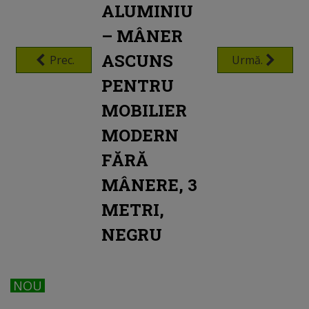
ALUMINIU
– MÂNER
ASCUNS
Prec.
Urmă.
PENTRU
MOBILIER
MODERN
FĂRĂ
MÂNERE, 3
METRI,
NEGRU
NOU
NOU