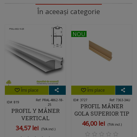
În aceeași categorie
NOU
NOU
Îmi place
Îmi place
Ref: PRAL-4862-18-
ID#: 3727
Ref: 7363-3AU
ID#: 819
25
PROFIL MÂNER
PROFIL Y MÂNER
GOLA SUPERIOR TIP
VERTICAL
J AURIU MAT 3 M
46,00 lei
ALUMINIU, CU
(TVA incl.)
34,57 lei
DIN ALUMINIU –
(TVA incl.)
PERIE 18MM
MÂNER ÎNCASTRAT