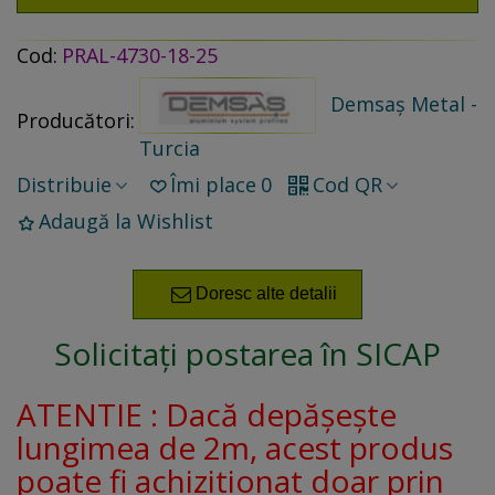
Cod:
PRAL-4730-18-25
Demsaș Metal -
Producători:
Turcia
Distribuie
Îmi place
0
Cod QR
Adaugă la Wishlist
Doresc alte detalii
Solicitați postarea în SICAP
ATENTIE : Dacă depășește
lungimea de 2m, acest produs
poate fi achizitionat doar prin