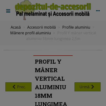
Acasă
>
Accesorii mobilă
>
Profile aluminiu
>
Mânere profil aluminiu
>
Profil Y mâner vertical
aluminiu 18mm lungimea 2,5m
PROFIL Y
MÂNER
VERTICAL
ALUMINIU
Prec.
Urmă.
18MM
LUNGIMEA