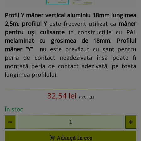
Profil Y mâner vertical aluminiu 18mm lungimea
2,5m
:
profilul Y
este frecvent utilizat ca
mâner
pentru uși culisante
în construcțiile cu
PAL
melaminat cu grosimea de 18mm.
Profilul
mâner ”Y”
nu este prevăzut cu șanț pentru
peria de contact neadezivată însă poate fi
montată peria de contact adezivată, pe toata
lungimea profilului.
32,54 lei
(TVA incl.)
În stoc
Adaugă în coș