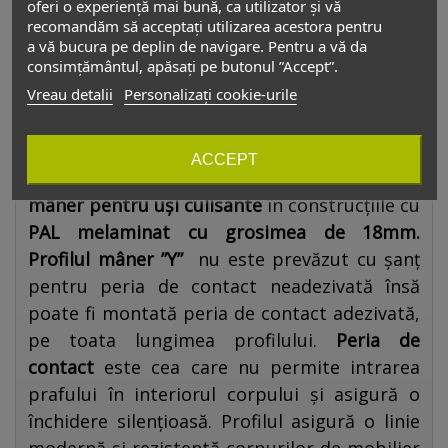
oferi o experiență mai bună, ca utilizator și vă
Duminică
Închis
recomandăm să acceptați utilizarea acestora pentru
a vă bucura pe deplin de navigare. Pentru a vă da
consimțământul, apăsați pe butonul ”Accept”.
Vreau detalii
Personalizați cookie-urile
Descriere
Profil mâner ”Y” 18mm lungimea 2,5m
ACCEPT
aluminiu
:
profilul
este frecvent utilizat ca
mâner pentru uși culisante
în construcțiile cu
PAL melaminat cu grosimea de 18mm.
Profilul mâner ”Y”
nu este prevăzut cu șanț
pentru peria de contact neadezivată însă
poate fi montată peria de contact adezivată,
pe toata lungimea profilului.
Peria de
contact
este cea care nu permite intrarea
prafului în interiorul corpului și asigură o
închidere silențioasă. Profilul asigură o linie