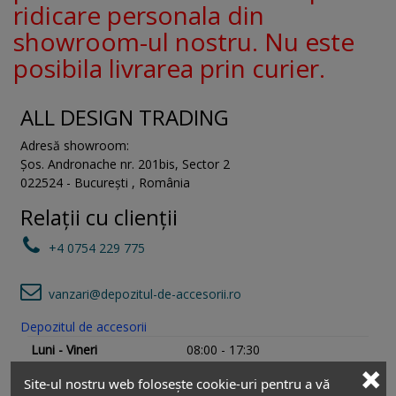
ridicare personala din
showroom-ul nostru. Nu este
posibila livrarea prin curier.
ALL DESIGN TRADING
Adresă showroom:
Șos. Andronache nr. 201bis
,
Sector 2
022524
-
București
,
România
Relații cu clienții
+4 0754 229 775
vanzari@depozitul-de-accesorii.ro
Depozitul de accesorii
Luni - Vineri
08:00 - 17:30
Sâmbătă
Închis
Site-ul nostru web folosește cookie-uri pentru a vă