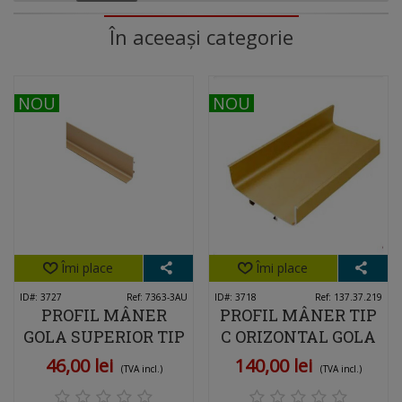
În aceeași categorie
NOU
NOU
NOU
NOU
Îmi place
Îmi place
ID#: 3727
Ref: 7363-3AU
ID#: 3718
Ref: 137.37.219
PROFIL MÂNER
PROFIL MÂNER TIP
GOLA SUPERIOR TIP
C ORIZONTAL GOLA
J AURIU MAT 3 M
AURIU MAT 3M DIN
46,00 lei
140,00 lei
(TVA incl.)
(TVA incl.)
DIN ALUMINIU –
ALUMINIU –
MÂNER ÎNCASTRAT
MÂNER ÎNCASTRAT