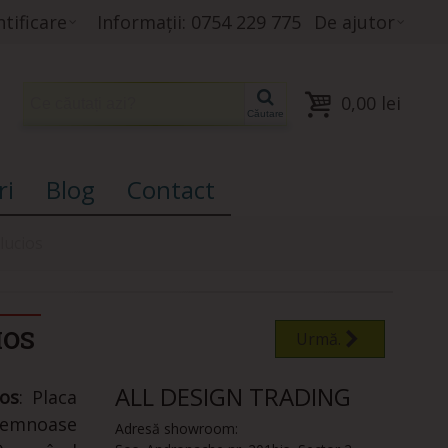
tificare
Informații: 0754 229 775
De ajutor
0,00 lei
Căutare
ri
Blog
Contact
lucios
IOS
Urmă.
ALL DESIGN TRADING
ios
: Placa
lemnoase
Adresă showroom: