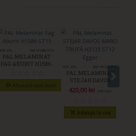
ID#: 235
Îmi place
Ref: H1586-ST15
ID#: 1
PAL MELAMINAT
P
FAG ABURIT H1586-
MA
ID#: 254
Îmi place
Ref: H3133-ST12
ST15
PAL MELAMINAT
STEJAR DAVOS
Afișează mai mult
MARO TRUFĂ
420,00 lei
(TVA incl.)
H3133 ST12 EGGER
Adaugă în coș