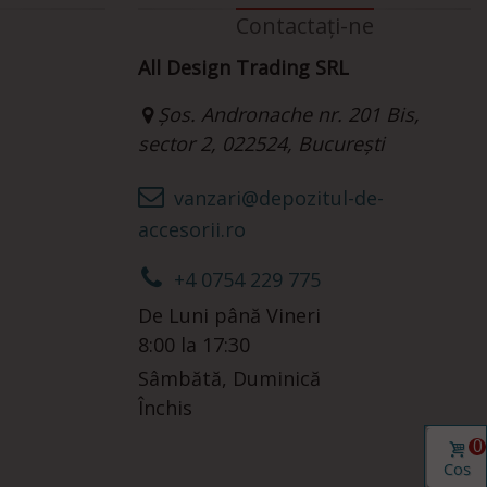
Contactați-ne
All Design Trading SRL
Șos. Andronache nr. 201 Bis,
sector 2, 022524, București
vanzari@depozitul-de-
accesorii.ro
+4 0754 229 775
De Luni până Vineri
8:00 la 17:30
Sâmbătă, Duminică
Închis
0
Coș