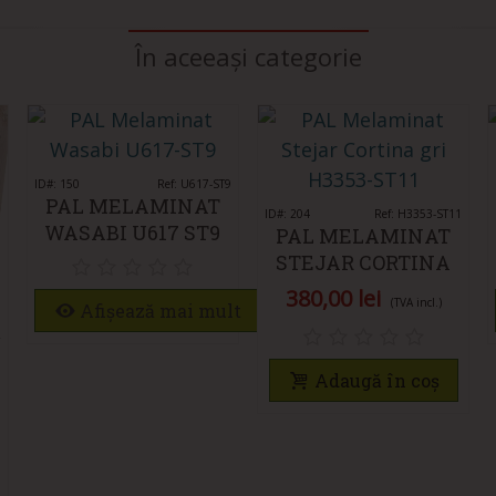
În aceeași categorie
ID#: 150
Îmi place
Ref: U617-ST9
PAL MELAMINAT
ID#: 204
Îmi place
Ref: H3353-ST11
WASABI U617 ST9
PAL MELAMINAT
STEJAR CORTINA
GRI H3353 ST11
380,00 lei
(TVA incl.)
Afișează mai mult
2
Adaugă în coș