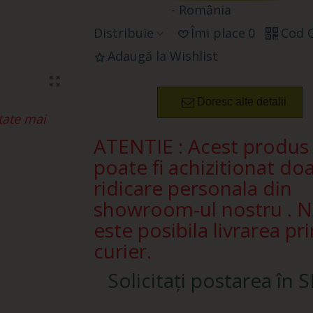
- România
Distribuie
Îmi place
0
Cod 
Adaugă la Wishlist
Doresc alte detalii
tate mai
ATENTIE : Acest produs
poate fi achizitionat doa
ridicare personala din
showroom-ul nostru . 
este posibila livrarea pri
curier.
Solicitați postarea în 