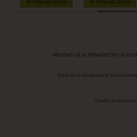
Adaugă în coș
Adaugă în coș
Abonați-vă la Newsletter-ul nostr
Puteți să vă dezabonați în orice moment.
Consimt ca datele pers