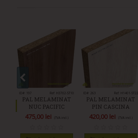
IX-0752
AT
752
S
incl.)
ID#: 197
Îmi place
Ref: H3702-ST10
ID#: 263
Îmi place
Ref: H1401-ST2
PAL MELAMINAT
PAL MELAMINAT
 mult
NUC PACIFIC
PIN CASCINA
TABAC H3702-ST10
H1401 ST22 EGGER
475,00 lei
420,00 lei
(TVA incl.)
(TVA incl.)