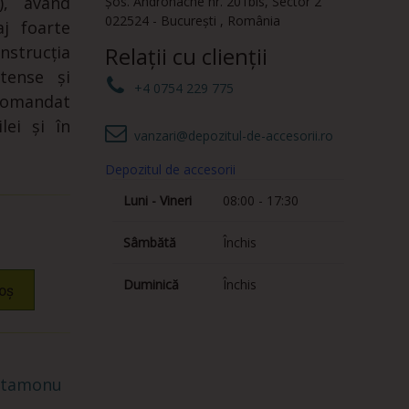
), având
Șos. Andronache nr. 201bis
,
Sector 2
022524
-
București
,
România
aj foarte
onstrucția
Relații cu clienții
tense și
+4 0754 229 775
comandat
lei și în
vanzari@depozitul-de-accesorii.ro
Depozitul de accesorii
Luni - Vineri
08:00 - 17:30
Sâmbătă
Închis
Duminică
Închis
oș
stamonu