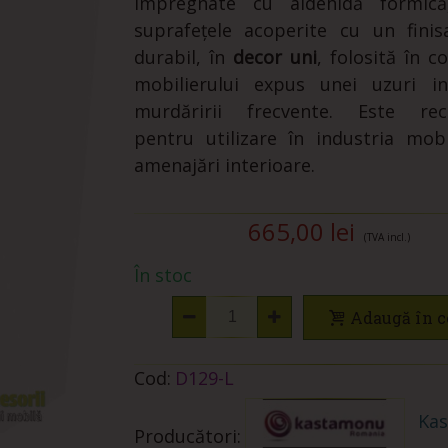
impregnate cu aldehidă formică
suprafețele acoperite cu un finis
durabil, în
decor uni
, folosită în c
mobilierului expus unei uzuri in
murdăririi frecvente. Este re
pentru utilizare în industria mobi
amenajări interioare.
665,00 lei
(TVA incl.)
În stoc
Adaugă în c
Cod:
D129-L
Ka
Producători: