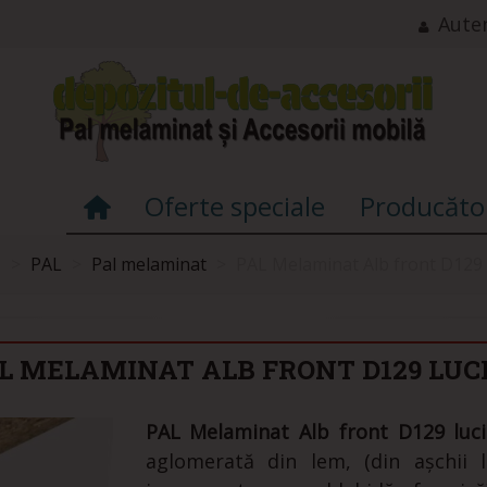
Auten
Oferte speciale
Producăto
ă
>
PAL
>
Pal melaminat
>
PAL Melaminat Alb front D129 
L MELAMINAT ALB FRONT D129 LUC
PAL Melaminat Alb front D129 luc
aglomerată din lem, (din așchii 