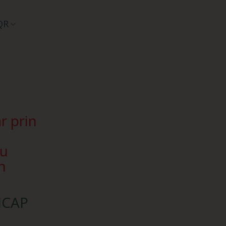
QR
r prin
Nu
n
SICAP