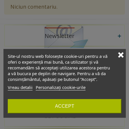
Niciun comentariu.
Newsletter
Site-ul nostru web folosește cookie-uri pentru a vă
oferi o experiență mai bună, ca utilizator și vă
recomandăm să acceptați utilizarea acestora pentru
De interes
a vă bucura pe deplin de navigare. Pentru a vă da
consimțământul, apăsați pe butonul ”Accept”.
Vreau detalii
Personalizați cookie-urile
Catalog
ACCEPT
GET SOCIAL