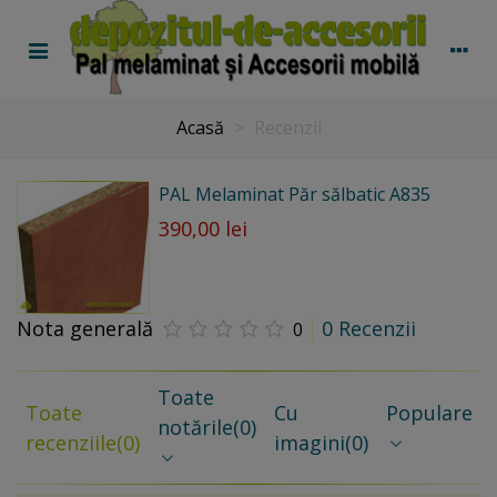
Acasă
>
Recenzii
PAL Melaminat Păr sălbatic A835
390,00 lei
Nota generală
0 Recenzii
0
Toate
Toate
Cu
Populare
notările
(0)
recenziile
(0)
imagini
(0)