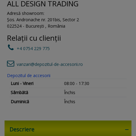
ALL DESIGN TRADING
Adresă showroom:
Șos. Andronache nr. 201bis
,
Sector 2
022524
-
București
,
România
Relații cu clienții
+4 0754 229 775
vanzari@depozitul-de-accesorii.ro
Depozitul de accesorii
Luni - Vineri
08:00 - 17:30
Sâmbătă
Închis
Duminică
Închis
Descriere