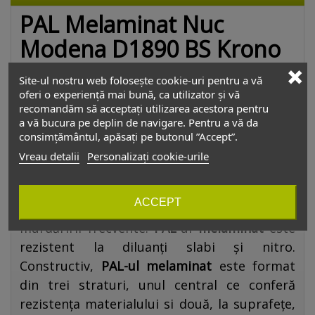
PAL Melaminat Nuc
Modena D1890 BS Krono
PAL Melaminat Nuc Modena D1890 BS Krono
:
Site-ul nostru web folosește cookie-uri pentru a vă
oferi o experiență mai bună, ca utilizator și vă
Placa aglomerată din lemn, (așchii lemnoase
recomandăm să acceptați utilizarea acestora pentru
impregnate cu aldehidă formică), având
a vă bucura pe deplin de navigare. Pentru a vă da
suprafețele acoperite cu un finisaj durabil, în
consimțământul, apăsați pe butonul ”Accept”.
decor
lemn autentic
model 2015
,
suprafețe
Vreau detalii
Personalizați cookie-urile
cu
efect de culoare semi lucios, efect tactil
neted ușor perlat,
folosită în construcția
ACCEPT
mobilierului expus unei uzuri intense și
murdăririi frecvente.
PAL
-ul
melaminat
este
rezistent la diluanți slabi și nitro.
Constructiv,
PAL-ul melaminat
este format
din trei straturi, unul central ce conferă
rezistența materialului si două, la suprafețe,