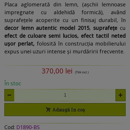
Placa aglomerată din lemn, (așchii lemnoase
impregnate cu aldehidă formică), având
suprafețele acoperite cu un finisaj durabil, în
decor
lemn autentic model 2015
,
suprafețe
cu
efect de culoare semi lucios, efect tactil neted
ușor perlat,
folosită în construcția mobilierului
expus unei uzuri intense și murdăririi frecvente.
370,00 lei
(TVA incl.)
În stoc
Adaugă în coș
Cod:
D1890-BS