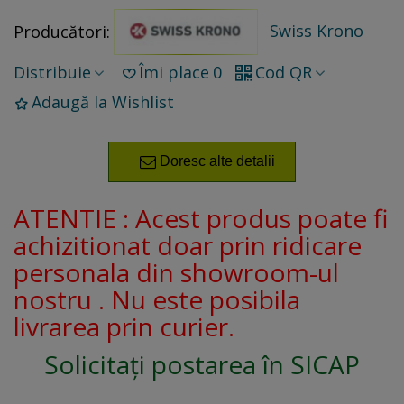
Swiss Krono
Producători:
Distribuie
Îmi place
0
Cod QR
Adaugă la Wishlist
Doresc alte detalii
ATENTIE : Acest produs poate fi
achizitionat doar prin ridicare
personala din showroom-ul
nostru . Nu este posibila
livrarea prin curier.
Solicitați postarea în SICAP