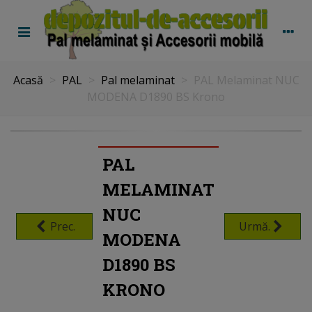
Acasă
>
PAL
>
Pal melaminat
>
PAL Melaminat NUC
MODENA D1890 BS Krono
PAL
MELAMINAT
NUC
Prec.
Urmă.
MODENA
D1890 BS
KRONO