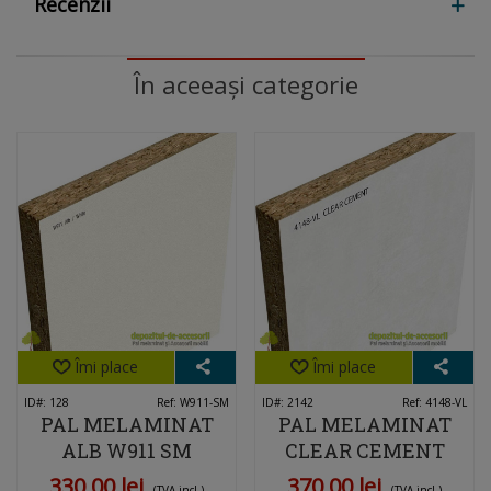
Recenzii
În aceeași categorie
Îmi place
Îmi place
ID#: 128
Ref: W911-SM
ID#: 2142
Ref: 4148-VL
PAL MELAMINAT
PAL MELAMINAT
ALB W911 SM
CLEAR CEMENT
4148-VL KRONO
330,00 lei
370,00 lei
(TVA incl.)
(TVA incl.)