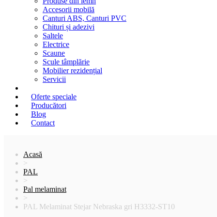
Produse din lemn
Accesorii mobilă
Canturi ABS, Canturi PVC
Chituri și adezivi
Saltele
Electrice
Scaune
Scule tâmplărie
Mobilier rezidențial
Servicii
Oferte speciale
Producători
Blog
Contact
Acasă
>
PAL
>
Pal melaminat
>
PAL Melaminat Stejar Nebraska gri H3332-ST10