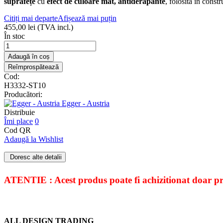
suprafețe
cu
efect de culoare mat, antiderapante
, folosită în const
Citiți mai departe
Afișează mai puțin
455,00 lei
(TVA incl.)
În stoc
Adaugă în coș
Cod:
H3332-ST10
Producători:
Egger - Austria
Distribuie
Îmi place
0
Cod QR
Adaugă la Wishlist
Doresc alte detalii
ATENTIE : Acest produs poate fi achizitionat doar pri
ALL DESIGN TRADING