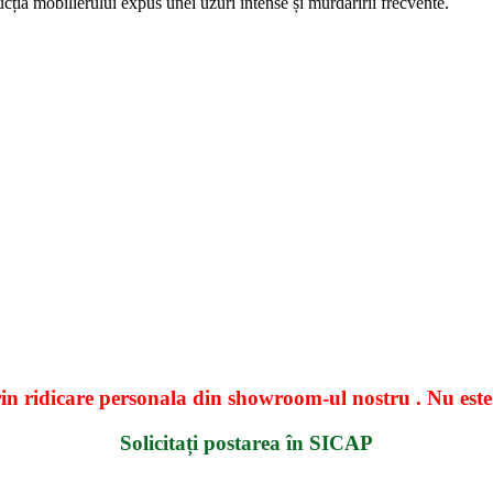
rucția mobilierului expus unei uzuri intense și murdăririi frecvente.
n ridicare personala din showroom-ul nostru . Nu este p
Solicitați postarea în SICAP