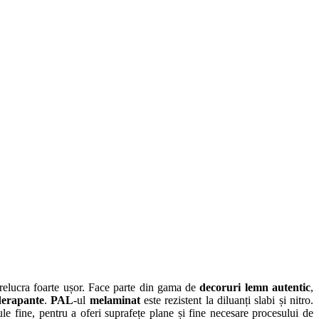
prelucra foarte ușor. Face parte din gama de
decoruri lemn autentic
,
derapante
.
PAL
-ul
melaminat
este rezistent la diluanți slabi și nitro.
nule fine, pentru a oferi suprafețe plane și fine necesare procesului de