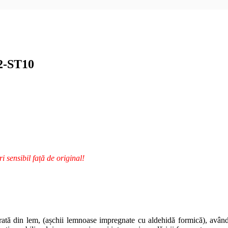
2-ST10
i sensibil față de original!
ată din lem, (așchii lemnoase impregnate cu aldehidă formică), având 