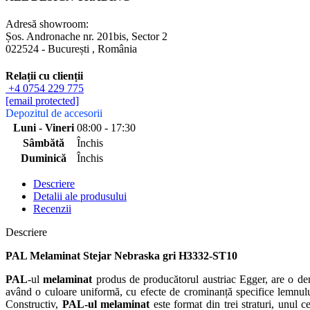
Adresă showroom:
Șos. Andronache nr. 201bis
,
Sector 2
022524
-
București
,
România
Relații cu clienții
+4 0754 229 775
[email protected]
Depozitul de accesorii
Luni - Vineri
08:00 - 17:30
Sâmbătă
Închis
Duminică
Închis
Descriere
Detalii ale produsului
Recenzii
Descriere
PAL Melaminat Stejar Nebraska gri H3332-ST10
PAL
-ul
melaminat
produs de producătorul austriac Egger, are o den
având o culoare uniformă, cu efecte de crominanță specifice lemnul
Constructiv,
PAL-ul melaminat
este format din trei straturi, unul c