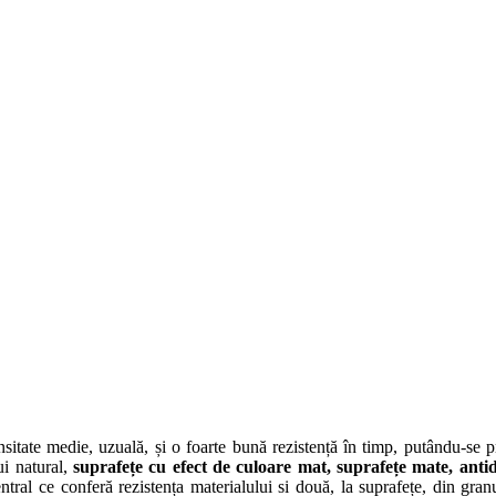
sitate medie, uzuală, și o foarte bună rezistență în timp, putându-se 
ui natural,
suprafețe cu efect de culoare
mat
, suprafețe mate, anti
entral ce conferă rezistența materialului si două, la suprafețe, din gra