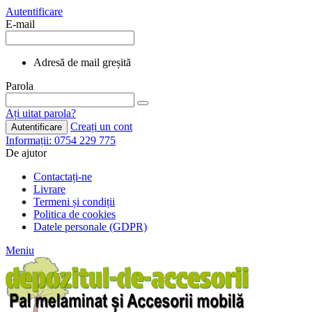
Autentificare
E-mail
Adresă de mail greșită
Parola
Ați uitat parola?
Creați un cont
Autentificare
Informații: 0754 229 775
De ajutor
Contactați-ne
Livrare
Termeni și condiții
Politica de cookies
Datele personale (GDPR)
Meniu