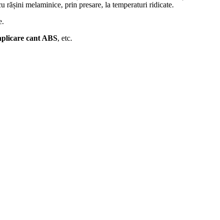
 rășini melaminice, prin presare, la temperaturi ridicate.
e.
 aplicare cant ABS
, etc.