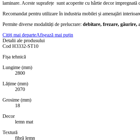
laminare. Aceste suprafețe sunt acoperite cu hârtie decor impregnată cu
Recomandat pentru utilizare în industria mobilei și amenajări interioar
Permite diverse modalități de prelucrare:
debitare, frezare, găurire,
Citiți mai departe
Afișează mai puțin
Detalii ale produsului
Cod
H3332-ST10
Fișa tehnică
Lungime (mm)
2800
Lățime (mm)
2070
Grosime (mm)
18
Decor
lemn mat
Textură
fibră lemn