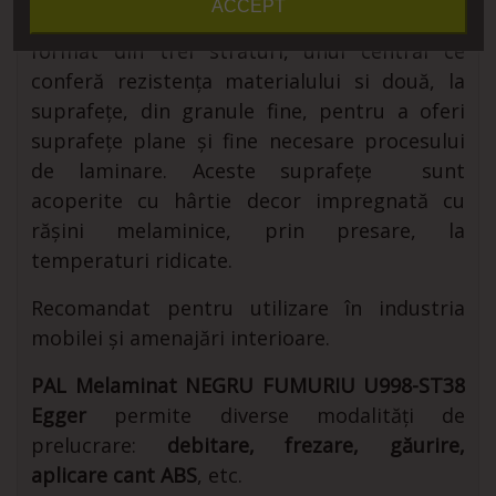
ACCEPT
nitro. Constructiv,
PAL-ul melaminat
este
format din trei straturi, unul central ce
conferă rezistența materialului si două, la
suprafețe, din granule fine, pentru a oferi
suprafețe plane și fine necesare procesului
de laminare. Aceste suprafețe sunt
acoperite cu hârtie decor impregnată cu
rășini melaminice, prin presare, la
temperaturi ridicate.
Recomandat pentru utilizare în industria
mobilei și amenajări interioare.
PAL Melaminat NEGRU FUMURIU U998-ST38
Egger
permite diverse modalități de
prelucrare:
debitare, frezare, găurire,
aplicare cant ABS
, etc.