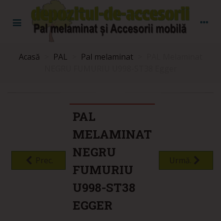
Acasă
>
PAL
>
Pal melaminat
>
PAL Melaminat
NEGRU FUMURIU U998-ST38 Egger
PAL
MELAMINAT
NEGRU
Prec.
Urmă.
FUMURIU
U998-ST38
EGGER