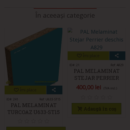
În aceeași categorie
Îmi place
ID#: 21
Ref: A829
PAL MELAMINAT
STEJAR PERRIER
DESCHIS A829
400,00 lei
(TVA incl.)
Îmi place
KASTAMONU
ID#: 241
Ref: U633-ST15
PAL MELAMINAT
Adaugă în coș
TURCOAZ U633-ST15