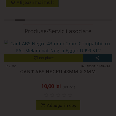
Afișează mai mult
Produse/Servicii asociate
Îmi place
ID#: 405
Ref: ABS-31101-AR-43-2
CANT ABS NEGRU 43MM X 2MM
10,00 lei
(TVA incl.)
Adaugă în coș