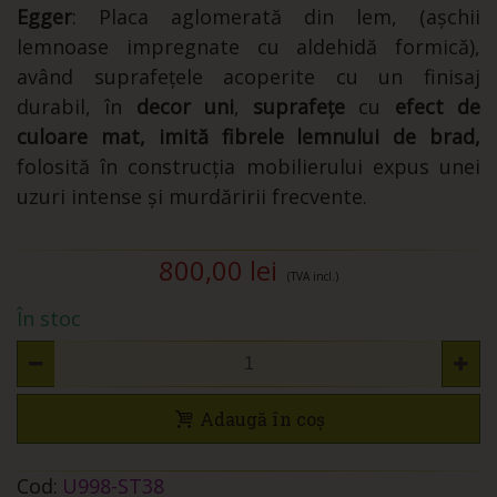
Egger
: Placa aglomerată din lem, (așchii
lemnoase impregnate cu aldehidă formică),
având suprafețele acoperite cu un finisaj
durabil, în
decor uni
,
suprafețe
cu
efect de
culoare mat, imită fibrele lemnului de brad,
folosită în construcția mobilierului expus unei
uzuri intense și murdăririi frecvente.
800,00 lei
(TVA incl.)
În stoc
Adaugă în coș
Cod:
U998-ST38