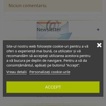
Niciun comentariu.
Newsletter
Site-ul nostru web folosește cookie-uri pentru a vă
oferi o experiență mai bună, ca utilizator și vă
recomandăm să acceptați utilizarea acestora pentru
De interes
a vă bucura pe deplin de navigare. Pentru a vă da
consimțământul, apăsați pe butonul ”Accept”.
Vreau detalii
Personalizați cookie-urile
Catalog
ACCEPT
GET SOCIAL