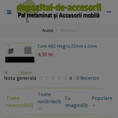
Acasă
>
Recenzii
Cant ABS Negru 22mm x 2mm
4,50 lei
Nota generală
0 Recenzii
0
Toate
Toate
Cu
Populare
notările
(0)
recenziile
(0)
imagini
(0)