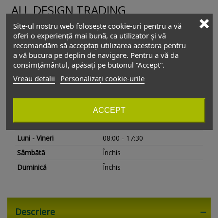
ALL DESIGN TRADING
Site-ul nostru web folosește cookie-uri pentru a vă
Adresă showroom:
oferi o experiență mai bună, ca utilizator și vă
Șos. Andronache nr. 201bis
,
Sector 2
recomandăm să acceptați utilizarea acestora pentru
022524
-
București
,
România
a vă bucura pe deplin de navigare. Pentru a vă da
Relații cu clienții
consimțământul, apăsați pe butonul ”Accept”.
Vreau detalii
Personalizați cookie-urile
+4 0754 229 775
vanzari@depozitul-de-accesorii.ro
ACCEPT
Depozitul de accesorii
Luni - Vineri
08:00 - 17:30
Sâmbătă
Închis
Duminică
Închis
Descriere