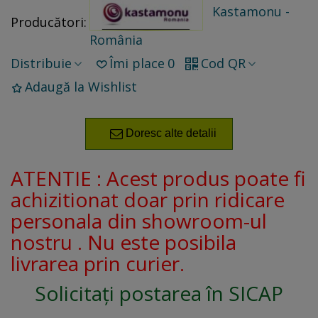
Kastamonu -
Producători:
România
Distribuie
Îmi place
0
Cod QR
Adaugă la Wishlist
Doresc alte detalii
ATENTIE : Acest produs poate fi
achizitionat doar prin ridicare
personala din showroom-ul
nostru . Nu este posibila
livrarea prin curier.
Solicitați postarea în SICAP