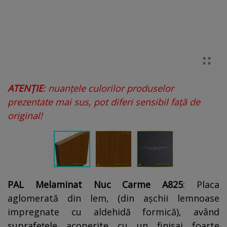
ATENȚIE
: nuanțele culorilor produselor
prezentate mai sus, pot diferi sensibil față de
original!
PAL Melaminat Nuc Carme A825
: Placa
aglomerată din lem, (din așchii lemnoase
impregnate cu aldehidă formică), având
suprafețele acoperite cu un finisaj foarte