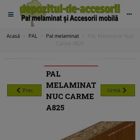
Acasă
>
PAL
>
Pal melaminat
>
PAL Melaminat Nuc
Carme A825
PAL
MELAMINAT
Prec.
Urmă.
NUC CARME
A825