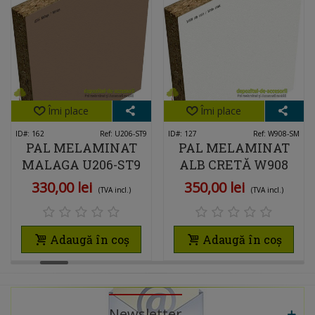
Îmi place
Îmi place
ID#: 162
Ref: U206-ST9
ID#: 127
Ref: W908-SM
PAL MELAMINAT
PAL MELAMINAT
MALAGA U206-ST9
ALB CRETĂ W908
SM
330,00 lei
350,00 lei
(TVA incl.)
(TVA incl.)
Adaugă în coș
Adaugă în coș
Newsletter