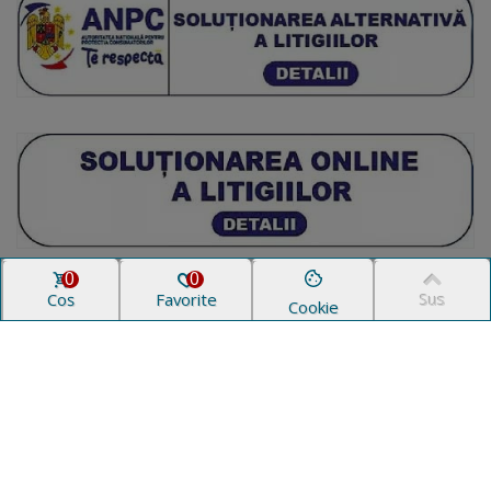
0
0
Coș
Favorite
Sus
Cookie
© 2007 - 2026 All Design Trading™. Toate
drepturile rezervate.