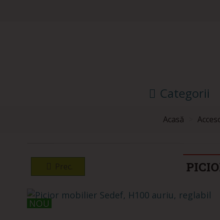
Categorii
Acasă
>
Acceso
PICIO
Prec.
NOU
NOU