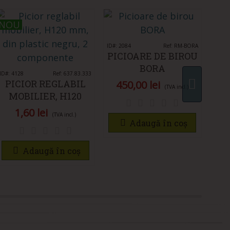
NOU
NOU
NO
NO
ID#: 2084
Îmi place
Ref: RM-BORA
ID#: 4
PICIOARE DE BIROU
PI
BORA
ID#: 4128
Îmi place
Ref: 637.83.333
SE
PICIOR REGLABIL
450,00 lei
(TVA incl.)
MOBILIER, H120
MM, DIN PLASTIC
1,60 lei
(TVA incl.)
NEGRU, 2
Adaugă în coș
COMPONENTE
Adaugă în coș