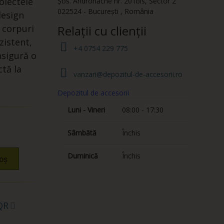
oiectele
Șos. Andronache nr. 201bis
,
Sector 2
022524
-
București
,
România
design
 corpuri
Relații cu clienții
zistent,
+4 0754 229 775
asigură o
tă la
vanzari@depozitul-de-accesorii.ro
Depozitul de accesorii
Luni - Vineri
08:00 - 17:30
Sâmbătă
Închis
Duminică
Închis
oș
QR