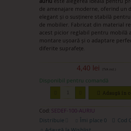
auriu
este alegerea ideală pentru pr
de amenajare moderne, oferind un 
elegant și o susținere stabilă pentru
de mobilier. Fabricat din material re
acest picior reglabil pentru mobilă 
montare ușoară și o adaptare perfec
diferite suprafețe.
4,40 lei
(TVA incl.)
Disponibil pentru comandă
Adaugă în c
Cod:
SEDEF-100-AURIU
Distribuie
Îmi place
0
Cod 
Adaugă la Wishlist