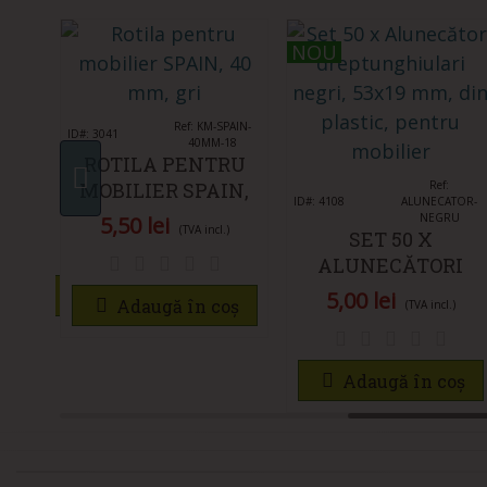
NOU
NOU
Îmi place
Ref: KM-SPAIN-
ID#: 3041
40MM-18
ROTILA PENTRU
10.09
MOBILIER SPAIN,
Îmi place
Ref:
NIU
ID#: 4108
ALUNECATOR-
40 MM, GRI
IL
NEGRU
5,50 lei
(TVA incl.)
SET 50 X
0MM
ALUNECĂTORI
DREPTUNGHIULAR
 mult
5,00 lei
Adaugă în coș
(TVA incl.)
NEGRI, 53X19 MM,
DIN PLASTIC,
PENTRU MOBILIER
Adaugă în coș