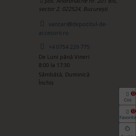
Șos. Andronache nr. 201 Bis,
sector 2, 022524, București
vanzari@depozitul-de-
accesorii.ro
+4 0754 229 775
De Luni până Vineri
8:00 la 17:30
Sâmbătă, Duminică
Închis
0
Coș
0
Favorit