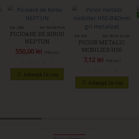
ID#: 2086
Îmi place
Ref: RM-NEPTUN
PICIOARE DE BIROU
ID#: 904
Îmi place
Ref: PM-50-42-GM
NEPTUN
PICIOR METALIC
MOBILIER H50
550,00 lei
(TVA incl.)
Ø42MM GRI
7,12 lei
(TVA incl.)
METALIZAT
Adaugă în coș
Adaugă în coș
I