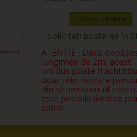
Doresc alte detalii
Solicitați postarea în 
ATENTIE : Dacă depășe
tate mai
lungimea de 2m, acest
produs poate fi achiziti
doar prin ridicare perso
din showroom-ul nostr
este posibila livrarea pri
curier.