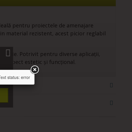
deală pentru proiectele de amenajare
n material rezistent, acest picior reglabil
 baie. Potrivit pentru diverse aplicații,
un aspect estetic și funcțional.
xt status: error