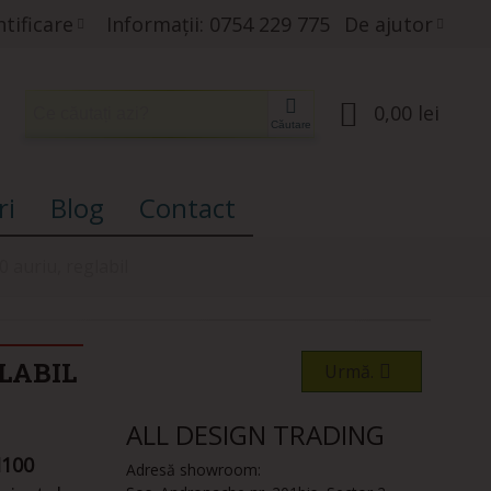
tificare
Informații: 0754 229 775
De ajutor
0,00 lei
Căutare
ri
Blog
Contact
0 auriu, reglabil
GLABIL
Urmă.
ALL DESIGN TRADING
H100
Adresă showroom: