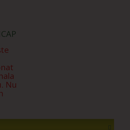
SICAP
ște
onat
nala
u. Nu
n