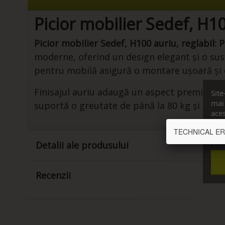
Picior mobilier Sedef, H10
Picior mobilier Sedef, H100 auriu, reglabil:
P
moderne, oferind un design elegant și o susț
pentru mobilă asigură o montare ușoară și o
Finisajul auriu adaugă un aspect premium pie
Site
mai 
suportă o greutate de până la 80 kg și contr
aces
cons
TECHNICAL ERROR
Vrea
Detalii ale produsului
Recenzii