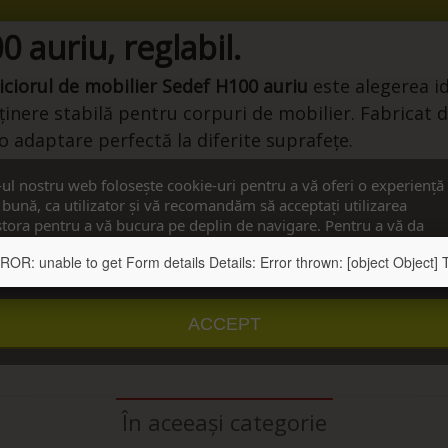
0 auriu, reglabil.
iciorul de mobilier Sedef H100 auriu
este alegerea i
inere stabilă pentru corpuri de mobilier. Fabricat di
 adaptare perfectă la diferite suprafețe.
selor de mobilier din bucătărie, living, dormitor sau
-ul nostru web folosește cookie-uri pentru a vă oferi o experiență
bună, ca utilizator și vă recomandăm să acceptați utilizarea
ibuie la protejarea și ridicarea mobilierului pentru 
tora pentru a vă bucura pe deplin de navigare. Pentru a vă da
imțământul, apăsați pe butonul ”Accept”.
: unable to get Form details Details: Error thrown: [object Object] Te
u detalii
Personalizați cookie-urile
ACCEPT
În aceeași categorie