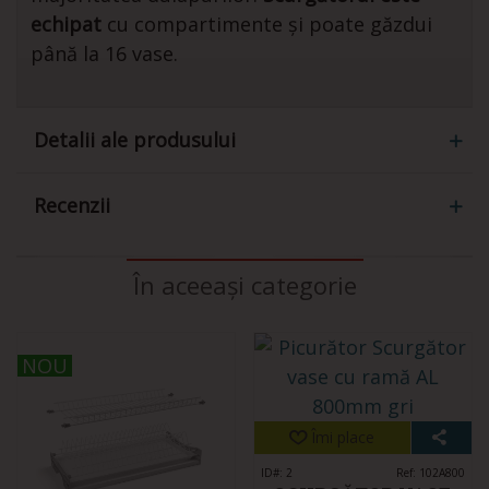
echipat
cu compartimente și poate găzdui
până la 16 vase.
Detalii ale produsului
Recenzii
În aceeași categorie
NOU
NOU
Îmi place
ID#: 2
Ref: 102A800