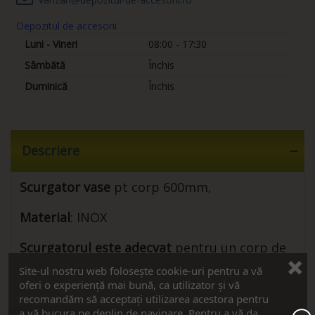
Depozitul de accesorii
Luni - Vineri
08:00 - 17:30
Sâmbătă
Închis
Duminică
Închis
Descriere
Scurgator vase
pt corp 600mm,
Material
: INOX
Scurgatorul este adecvat
pentru un corp de
mobilier cu exterior de 900mm
Site-ul nostru web folosește cookie-uri pentru a vă
oferi o experiență mai bună, ca utilizator și vă
Dimensiune interioara
corp intre 855-900mm
recomandăm să acceptați utilizarea acestora pentru
a vă bucura pe deplin de navigare. Pentru a vă da