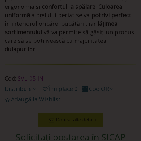
ergonomia și
confortul la spălare
.
Culoarea
uniformă
a oțelului periat se va
potrivi perfect
în interiorul oricărei bucătării, iar
lățimea
sortimentului
vă va permite să găsiți un produs
care să se potrivească cu majoritatea
dulapurilor.
Cod:
SVL-05-IN
Distribuie
Îmi place
0
Cod QR
Adaugă la Wishlist
Doresc alte detalii
Solicitați postarea în SICAP