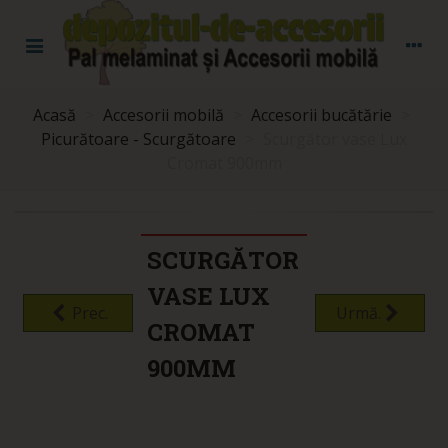
Acasă
>
Accesorii mobilă
>
Accesorii bucătărie
>
Picurătoare - Scurgătoare
>
Scurgător vase Lux
Cromat 900mm
SCURGĂTOR
VASE LUX
Prec.
Urmă.
CROMAT
900MM