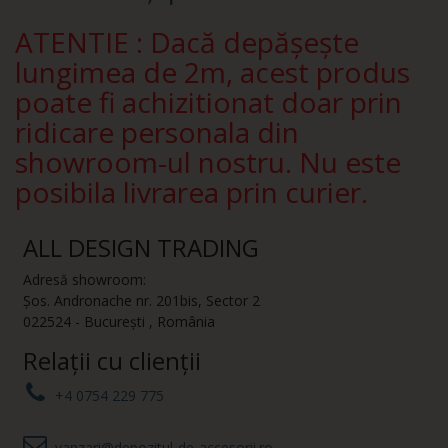
ATENTIE : Dacă depășește
lungimea de 2m, acest produs
poate fi achizitionat doar prin
ridicare personala din
showroom-ul nostru. Nu este
posibila livrarea prin curier.
ALL DESIGN TRADING
Adresă showroom:
Șos. Andronache nr. 201bis
,
Sector 2
022524
-
București
,
România
Relații cu clienții
+4 0754 229 775
vanzari@depozitul-de-accesorii.ro