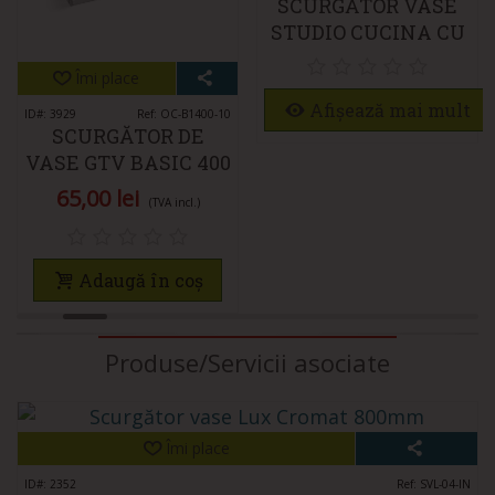
SCURGĂTOR VASE
STUDIO CUCINA CU
RAMĂ AL 800MM
Îmi place
GRI
Afișează mai mult
ID#: 3929
Ref: OC-B1400-10
SCURGĂTOR DE
VASE GTV BASIC 400
MM – SISTEM
65,00 lei
(TVA incl.)
DUBLU NIVEL
PENTRU DULAP,
ALB, PENTRU
Adaugă în coș
PANOURI 16–18 MM
Produse/Servicii asociate
Îmi place
ID#: 2352
Ref: SVL-04-IN