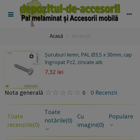
Acasă
>
Recenzii
Șuruburi lemn, PAL Ø3,5 x 30mm, cap
îngropat Pz2, zincate alb
7,32 lei
Nota generală
0 Recenzii
0
Toate
Toate
Cu
Populare
notările
(0)
recenziile
(0)
imagini
(0)