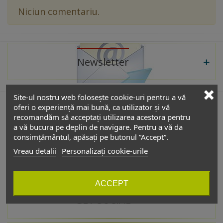
Niciun comentariu.
Newsletter
Site-ul nostru web folosește cookie-uri pentru a vă
oferi o experiență mai bună, ca utilizator și vă
recomandăm să acceptați utilizarea acestora pentru
De interes
a vă bucura pe deplin de navigare. Pentru a vă da
consimțământul, apăsați pe butonul ”Accept”.
Vreau detalii
Personalizați cookie-urile
Catalog
ACCEPT
GET SOCIAL